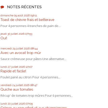
NOTES RÉCENTES
dimanche 09
août 2026
09h11
Toast de chèvre frais et betterave
Pour 4 personnes 4 tranches de pain de...
jeudi 30
juillet 2026
07h53
Oui!
mercredi 29
juillet 2026
08h44
Avec un avocat trop mûr
Sauce crémeuse pour pâtes Une alternative...
lundi 27
juillet 2026
12h07
Rapide et facile!
Poulet pané au citron Pour 4 personnes...
vendredi 24
juillet 2026
08h47
Quiche aux tomates
Récup' de tomates trop mûres Pour 6 personnes...
lundi 20
juillet 2026
07h05
Crêpes au roquefort et aux champignons