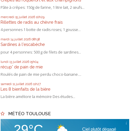
Pâte à crêpes: 150g de farine, 1 litre lait, 2 œufs...
mercredi 15
juillet 2026
10h29
Rillettes de radis au chèvre frais
4 personnes 1 botte de radis roses; 1 gousse...
mardi 14
juillet 2026
08h38
Sardines à l'escabèche
pour 4 personnes: 500 g de filets de sardines...
lundi 13
juillet 2026
15h04
récup' de pain de mie
Roulés de pain de mie perdu choco-banane....
samedi 11
juillet 2026
11h27
Les 8 bienfaits de la bière
La bière améliore la mémoire Des études...
MÉTÉO TOULOUSE
29°C
Ciel plutôt dégagé