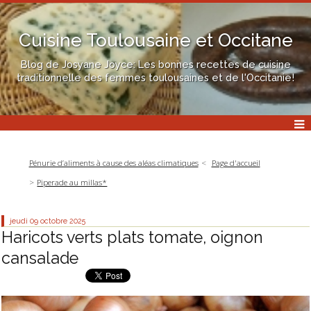
Cuisine Toulousaine et Occitane
Blog de Josyane Joyce: Les bonnes recettes de cuisine
traditionnelle des femmes toulousaines et de l'Occitanie!
Pénurie d’aliments à cause des aléas climatiques
Page d'accueil
Piperade au millas*
jeudi 09
octobre 2025
Haricots verts plats tomate, oignon
cansalade