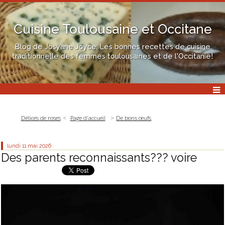
Cuisine Toulousaine et Occitane
Blog de Josyane Joyce: Les bonnes recettes de cuisine
traditionnelle des femmes toulousaines et de l'Occitanie!
Délices de roses
Page d'accueil
De bons œufs
lundi 11
mai 2026
Des parents reconnaissants??? voire