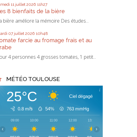
amedi 11
juillet 2026
11h27
es 8 bienfaits de la bière
a bière améliore la mémoire Des études...
ardi 07
juillet 2026
10h48
omate farcie au fromage frais et au
rabe
our 4 personnes 4 grosses tomates, 1 petit...
MÉTÉO TOULOUSE
25°C
Ciel dégagé
0.8 m/s
54%
763
mmHg
09:00
10:00
11:00
12:00
13:00
14:00
15:00
‹
›