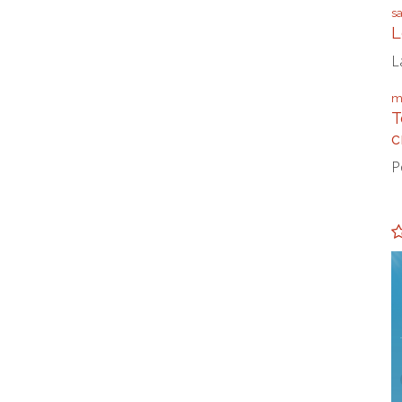
s
L
L
m
T
c
P