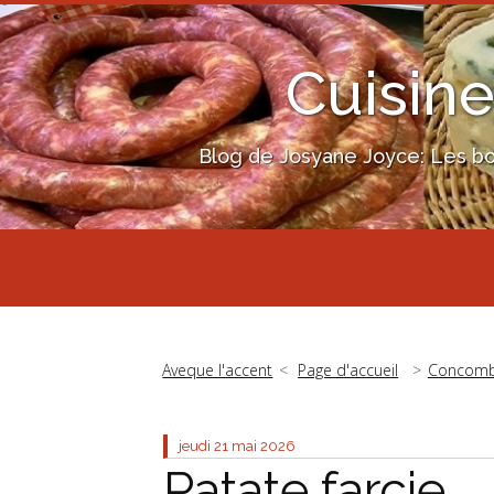
Cuisine
Blog de Josyane Joyce: Les bon
Aveque l'accent
Page d'accueil
Concombr
jeudi 21
mai 2026
Patate farcie