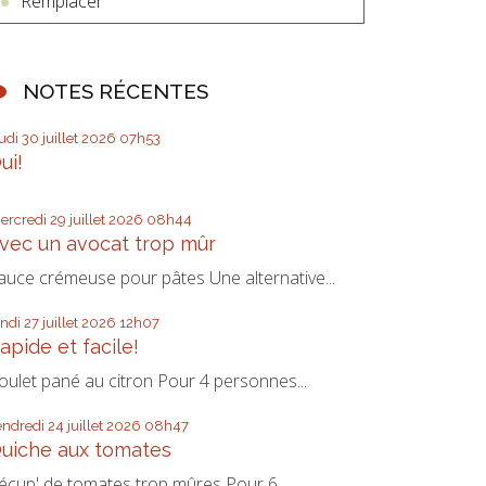
Remplacer
NOTES RÉCENTES
eudi 30
juillet 2026
07h53
ui!
ercredi 29
juillet 2026
08h44
vec un avocat trop mûr
auce crémeuse pour pâtes Une alternative...
undi 27
juillet 2026
12h07
apide et facile!
oulet pané au citron Pour 4 personnes...
endredi 24
juillet 2026
08h47
uiche aux tomates
écup' de tomates trop mûres Pour 6