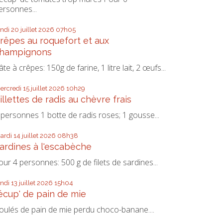
ersonnes...
undi 20
juillet 2026
07h05
rêpes au roquefort et aux
hampignons
âte à crêpes: 150g de farine, 1 litre lait, 2 œufs...
ercredi 15
juillet 2026
10h29
illettes de radis au chèvre frais
 personnes 1 botte de radis roses; 1 gousse...
ardi 14
juillet 2026
08h38
ardines à l'escabèche
our 4 personnes: 500 g de filets de sardines...
undi 13
juillet 2026
15h04
écup' de pain de mie
oulés de pain de mie perdu choco-banane....