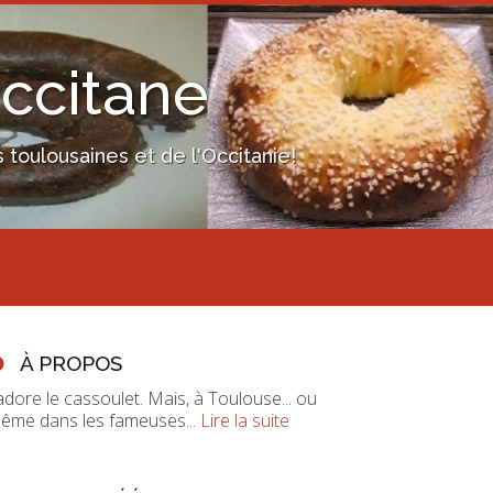
Occitane
toulousaines et de l'Occitanie!
À PROPOS
'adore le cassoulet. Mais, à Toulouse... ou
ême dans les fameuses...
Lire la suite