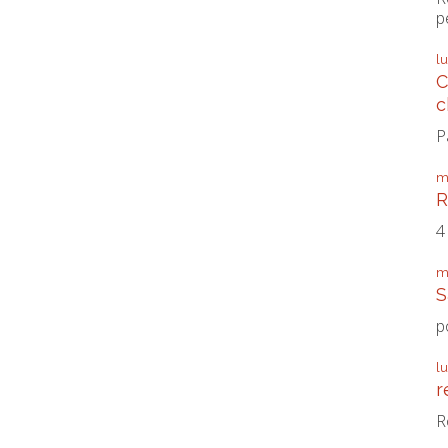
p
l
C
c
P
m
R
4
m
S
p
l
r
R