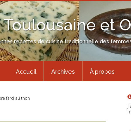
 Toulousaine et 
nes recettes de cuisine traditionnelle des femmes 
Accueil
Archives
À propos
e farci au thon
J
m