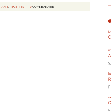
ITANIE
,
RECETTES
0
COMMENTAIRE
j
O
m
A
S
l
R
P
v
Q
R