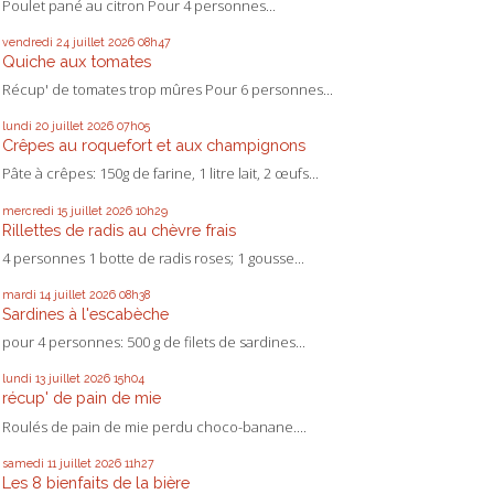
Poulet pané au citron Pour 4 personnes...
vendredi 24
juillet 2026
08h47
Quiche aux tomates
Récup' de tomates trop mûres Pour 6 personnes...
lundi 20
juillet 2026
07h05
Crêpes au roquefort et aux champignons
Pâte à crêpes: 150g de farine, 1 litre lait, 2 œufs...
mercredi 15
juillet 2026
10h29
Rillettes de radis au chèvre frais
4 personnes 1 botte de radis roses; 1 gousse...
mardi 14
juillet 2026
08h38
Sardines à l'escabèche
pour 4 personnes: 500 g de filets de sardines...
lundi 13
juillet 2026
15h04
récup' de pain de mie
Roulés de pain de mie perdu choco-banane....
samedi 11
juillet 2026
11h27
Les 8 bienfaits de la bière