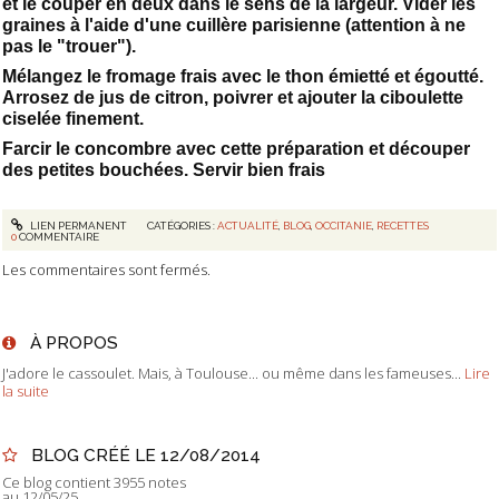
et le couper en deux dans le sens de la largeur. Vider les
graines à l'aide d'une cuillère parisienne (attention à ne
pas le "trouer").
Mélangez le fromage frais avec le thon émietté et égoutté.
Arrosez de jus de citron, poivrer et ajouter la ciboulette
ciselée finement.
Farcir le concombre avec cette préparation et découper
des petites bouchées. Servir bien frais
LIEN PERMANENT
CATÉGORIES :
ACTUALITÉ
,
BLOG
,
OCCITANIE
,
RECETTES
0
COMMENTAIRE
Les commentaires sont fermés.
À PROPOS
J'adore le cassoulet. Mais, à Toulouse... ou même dans les fameuses...
Lire
la suite
BLOG CRÉÉ LE 12/08/2014
Ce blog contient 3955 notes
au 12/05/25