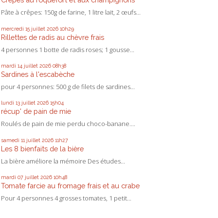
Pâte à crêpes: 150g de farine, 1 litre lait, 2 œufs...
mercredi 15
juillet 2026
10h29
Rillettes de radis au chèvre frais
4 personnes 1 botte de radis roses; 1 gousse...
mardi 14
juillet 2026
08h38
Sardines à l'escabèche
pour 4 personnes: 500 g de filets de sardines...
lundi 13
juillet 2026
15h04
récup' de pain de mie
Roulés de pain de mie perdu choco-banane....
samedi 11
juillet 2026
11h27
Les 8 bienfaits de la bière
La bière améliore la mémoire Des études...
mardi 07
juillet 2026
10h48
Tomate farcie au fromage frais et au crabe
Pour 4 personnes 4 grosses tomates, 1 petit...