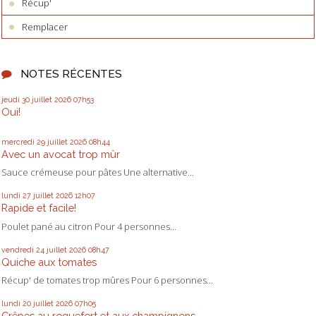
Récup'
Remplacer
NOTES RÉCENTES
jeudi 30
juillet 2026
07h53
Oui!
mercredi 29
juillet 2026
08h44
Avec un avocat trop mûr
Sauce crémeuse pour pâtes Une alternative...
lundi 27
juillet 2026
12h07
Rapide et facile!
Poulet pané au citron Pour 4 personnes...
vendredi 24
juillet 2026
08h47
Quiche aux tomates
Récup' de tomates trop mûres Pour 6 personnes...
lundi 20
juillet 2026
07h05
Crêpes au roquefort et aux champignons