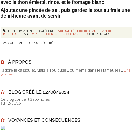
avec le thon émietté, rincé, et le fromage blanc.
Ajoutez une pincée de sel, puis gardez le tout au frais une
demi-heure avant de servir.
LIEN PERMANENT
CATÉGORIES :
ACTUALITÉ
,
BLOG
,
OCCITANIE
,
RAPIDO
,
RECETTES
TAGS :
RAPIDE
,
BLOG
,
RECETTES
,
OCCITANIE
0
COMMENTAIRE
Les commentaires sont fermés.
À PROPOS
J'adore le cassoulet. Mais, à Toulouse... ou même dans les fameuses...
Lire
la suite
BLOG CRÉÉ LE 12/08/2014
Ce blog contient 3955 notes
au 12/05/25
VOYANCES ET CONSÉQUENCES