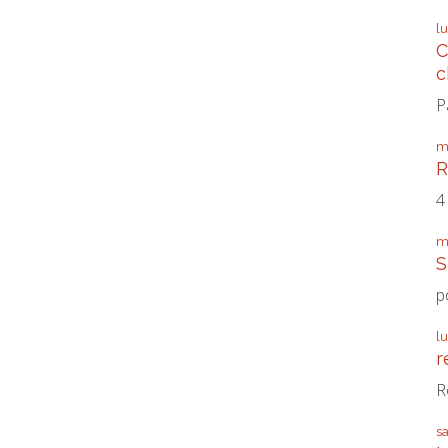
l
C
c
P
m
R
4
m
S
p
l
r
R
s