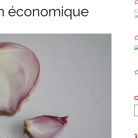
on économique
C
a