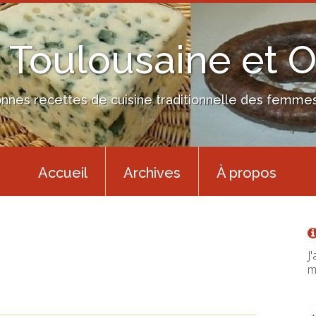
 Toulousaine et 
nes recettes de cuisine traditionnelle des femmes 
Accueil
Archives
À propos
J
m