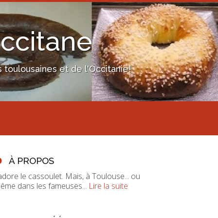
Occitane
toulousaines et de l'Occitanie!
À PROPOS
'adore le cassoulet. Mais, à Toulouse... ou
ême dans les fameuses...
Lire la suite