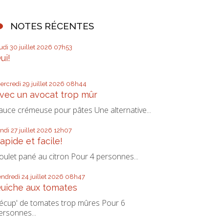
NOTES RÉCENTES
eudi 30
juillet 2026
07h53
ui!
ercredi 29
juillet 2026
08h44
vec un avocat trop mûr
auce crémeuse pour pâtes Une alternative...
undi 27
juillet 2026
12h07
apide et facile!
oulet pané au citron Pour 4 personnes...
endredi 24
juillet 2026
08h47
uiche aux tomates
écup' de tomates trop mûres Pour 6
ersonnes...