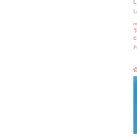
L
L
m
T
c
P