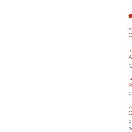
j
O
m
A
S
l
R
P
v
Q
R
p