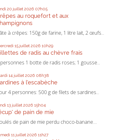
undi 20
juillet 2026
07h05
rêpes au roquefort et aux
hampignons
âte à crêpes: 150g de farine, 1 litre lait, 2 œufs...
ercredi 15
juillet 2026
10h29
illettes de radis au chèvre frais
 personnes 1 botte de radis roses; 1 gousse...
ardi 14
juillet 2026
08h38
ardines à l'escabèche
our 4 personnes: 500 g de filets de sardines...
undi 13
juillet 2026
15h04
écup' de pain de mie
oulés de pain de mie perdu choco-banane....
amedi 11
juillet 2026
11h27