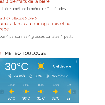
es 8 bienfaits de la bière
a bière améliore la mémoire Des études...
ardi 07
juillet 2026
10h48
omate farcie au fromage frais et au
rabe
our 4 personnes 4 grosses tomates, 1 petit...
MÉTÉO TOULOUSE
30°C
Ciel dégagé
2.4 m/s
38%
765
mmHg
13:00
14:00
15:00
16:00
17:00
18:00
19:00
‹
›
30°C
30°C
31°C
32°C
32°C
32°C
32°C