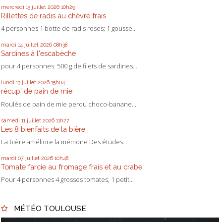
mercredi 15
juillet 2026
10h29
Rillettes de radis au chèvre frais
4 personnes 1 botte de radis roses; 1 gousse...
mardi 14
juillet 2026
08h38
Sardines à l'escabèche
pour 4 personnes: 500 g de filets de sardines...
lundi 13
juillet 2026
15h04
récup' de pain de mie
Roulés de pain de mie perdu choco-banane....
samedi 11
juillet 2026
11h27
Les 8 bienfaits de la bière
La bière améliore la mémoire Des études...
mardi 07
juillet 2026
10h48
Tomate farcie au fromage frais et au crabe
Pour 4 personnes 4 grosses tomates, 1 petit...
MÉTÉO TOULOUSE