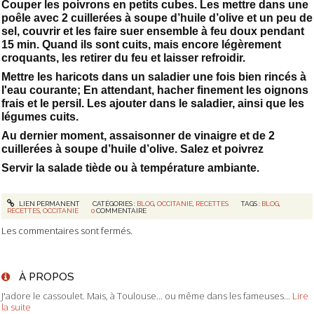
Couper les poivrons en petits cubes. Les mettre dans une
poêle avec 2 cuillerées à soupe d’huile d’olive et un peu de
sel, couvrir et les faire suer ensemble à feu doux pendant
15 min. Quand ils sont cuits, mais encore légèrement
croquants, les retirer du feu et laisser refroidir.
Mettre les haricots dans un saladier une fois bien rincés à
l'eau courante; En attendant, hacher finement les oignons
frais et le persil. Les ajouter dans le saladier, ainsi que les
légumes cuits.
Au dernier moment, assaisonner de vinaigre et de 2
cuillerées à soupe d’huile d’olive. Salez et poivrez
Servir la salade tiède ou à température ambiante.
LIEN PERMANENT
CATÉGORIES :
BLOG
,
OCCITANIE
,
RECETTES
TAGS :
BLOG
,
RECETTES
,
OCCITANIE
0
COMMENTAIRE
Les commentaires sont fermés.
À PROPOS
J'adore le cassoulet. Mais, à Toulouse... ou même dans les fameuses...
Lire
la suite