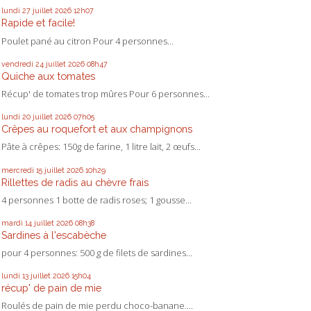
lundi 27
juillet 2026
12h07
Rapide et facile!
Poulet pané au citron Pour 4 personnes...
vendredi 24
juillet 2026
08h47
Quiche aux tomates
Récup' de tomates trop mûres Pour 6 personnes...
lundi 20
juillet 2026
07h05
Crêpes au roquefort et aux champignons
Pâte à crêpes: 150g de farine, 1 litre lait, 2 œufs...
mercredi 15
juillet 2026
10h29
Rillettes de radis au chèvre frais
4 personnes 1 botte de radis roses; 1 gousse...
mardi 14
juillet 2026
08h38
Sardines à l'escabèche
pour 4 personnes: 500 g de filets de sardines...
lundi 13
juillet 2026
15h04
récup' de pain de mie
Roulés de pain de mie perdu choco-banane....