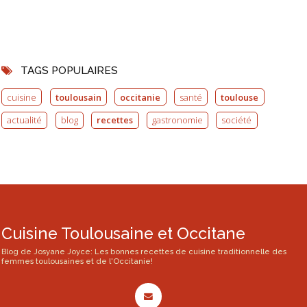
TAGS POPULAIRES
cuisine
toulousain
occitanie
santé
toulouse
actualité
blog
recettes
gastronomie
société
Cuisine Toulousaine et Occitane
Blog de Josyane Joyce: Les bonnes recettes de cuisine traditionnelle des
femmes toulousaines et de l'Occitanie!