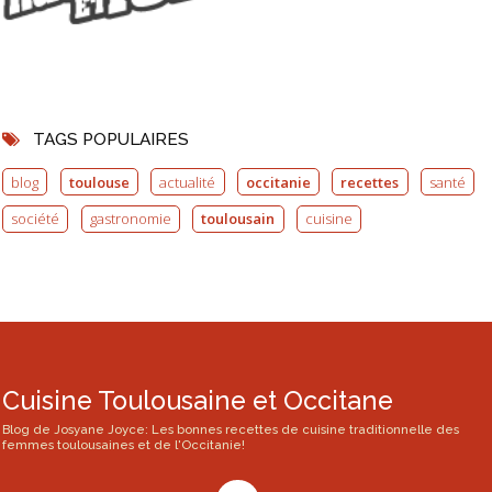
TAGS POPULAIRES
blog
toulouse
actualité
occitanie
recettes
santé
société
gastronomie
toulousain
cuisine
Cuisine Toulousaine et Occitane
Blog de Josyane Joyce: Les bonnes recettes de cuisine traditionnelle des
femmes toulousaines et de l'Occitanie!