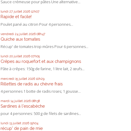
Sauce crémeuse pour pâtes Une alternative...
lundi 27
juillet 2026
12h07
Rapide et facile!
Poulet pané au citron Pour 4 personnes...
vendredi 24
juillet 2026
08h47
Quiche aux tomates
Récup' de tomates trop mûres Pour 6 personnes...
lundi 20
juillet 2026
07h05
Crêpes au roquefort et aux champignons
Pâte à crêpes: 150g de farine, 1 litre lait, 2 œufs...
mercredi 15
juillet 2026
10h29
Rillettes de radis au chèvre frais
4 personnes 1 botte de radis roses; 1 gousse...
mardi 14
juillet 2026
08h38
Sardines à l'escabèche
pour 4 personnes: 500 g de filets de sardines...
lundi 13
juillet 2026
15h04
récup' de pain de mie