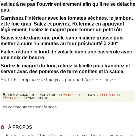
veillez à ne pas l'ouvrir entièrement afin qu’il ne se détache
pas.
Garnissez l’intérieur avec les tomates séchées, le jambon,
et le foie gras. Salez et poivrez. Refermez en appuyant
légèrement, ficelez le magret pour former un petit rôti.
Saisissez-le dans une poêle sans matière grasse puis
mettez à cuire 15 minutes au four préchauffé à 200°.
Faites réduire le fond de volaille dans une casserole avec
une noix de beurre.
Sortez le magret du four, retirez la ficelle puis tranchez et
servez avec des pommes de terre confites et la sauce.
ASTUCE: remplacez le foie gras par une bûche de chèvre
LIEN PERMANENT
CATÉGORIES :
BLOG
,
RECETTES
TAGS :
RECETTES
,
BLOG
,
OCCITANIE
0
COMMENTAIRE
Les commentaires sont fermés.
À PROPOS
J'adore le cassoulet. Mais, à Toulouse... ou même dans les fameuses...
Lire