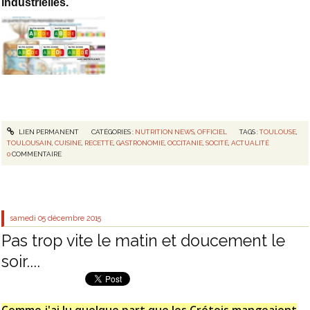
industrielles.
LIEN PERMANENT
CATÉGORIES :
NUTRITION NEWS
,
OFFICIEL
TAGS :
TOULOUSE
,
TOULOUSAIN
,
CUISINE
,
RECETTE
,
GASTRONOMIE
,
OCCITANIE
,
SOCITÉ
,
ACTUALITÉ
0
COMMENTAIRE
samedi 05
décembre 2015
Pas trop vite le matin et doucement le
soir....