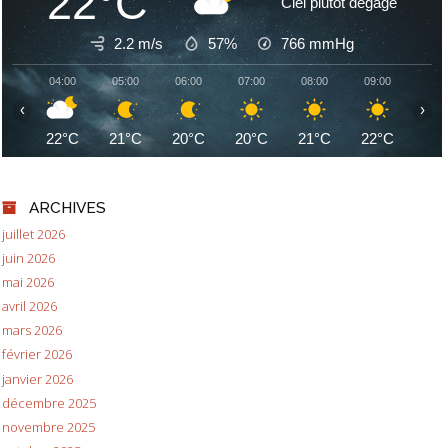
22°C
Ciel plutôt dégagé
2.2 m/s
57%
766
mmHg
04:00
05:00
06:00
07:00
08:00
09:00
10:
‹
›
22°C
21°C
20°C
20°C
21°C
22°C
24
ARCHIVES
juillet 2026
juin 2026
mai 2026
avril 2026
mars 2026
février 2026
janvier 2026
décembre 2025
novembre 2025