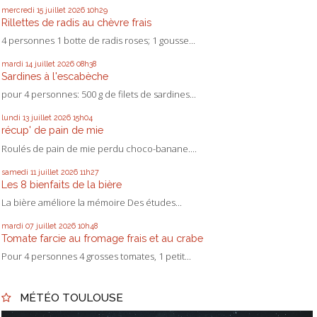
mercredi 15
juillet 2026
10h29
Rillettes de radis au chèvre frais
4 personnes 1 botte de radis roses; 1 gousse...
mardi 14
juillet 2026
08h38
Sardines à l'escabèche
pour 4 personnes: 500 g de filets de sardines...
lundi 13
juillet 2026
15h04
récup' de pain de mie
Roulés de pain de mie perdu choco-banane....
samedi 11
juillet 2026
11h27
Les 8 bienfaits de la bière
La bière améliore la mémoire Des études...
mardi 07
juillet 2026
10h48
Tomate farcie au fromage frais et au crabe
Pour 4 personnes 4 grosses tomates, 1 petit...
MÉTÉO TOULOUSE