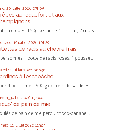
undi 20
juillet 2026
07h05
rêpes au roquefort et aux
hampignons
âte à crêpes: 150g de farine, 1 litre lait, 2 œufs...
ercredi 15
juillet 2026
10h29
illettes de radis au chèvre frais
 personnes 1 botte de radis roses; 1 gousse...
ardi 14
juillet 2026
08h38
ardines à l'escabèche
our 4 personnes: 500 g de filets de sardines...
undi 13
juillet 2026
15h04
écup' de pain de mie
oulés de pain de mie perdu choco-banane....
amedi 11
juillet 2026
11h27