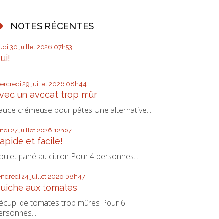
NOTES RÉCENTES
eudi 30
juillet 2026
07h53
ui!
ercredi 29
juillet 2026
08h44
vec un avocat trop mûr
auce crémeuse pour pâtes Une alternative...
undi 27
juillet 2026
12h07
apide et facile!
oulet pané au citron Pour 4 personnes...
endredi 24
juillet 2026
08h47
uiche aux tomates
écup' de tomates trop mûres Pour 6
ersonnes...