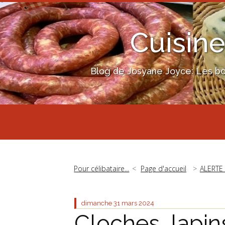
Cuisine
Blog de Josyane Joyce: Les bon
Pour célibataire...
Page d'accueil
ALERTE
dimanche 31
mars 2024
Cloches, lapin