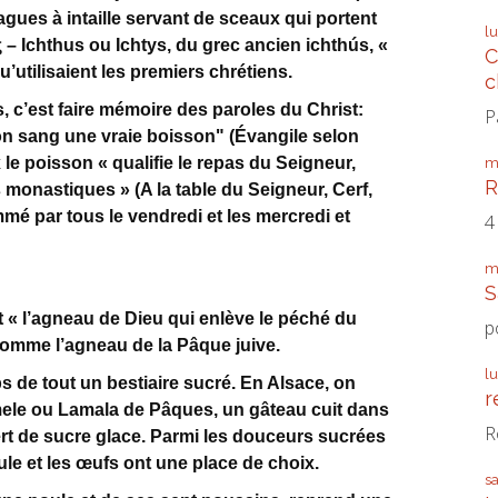
gues à intaille servant de sceaux qui portent
l
ς – Ichthus ou Ichtys, du grec ancien ichthús, «
C
’utilisaient les premiers chrétiens.
c
s, c’est faire mémoire des paroles du Christ:
P
on sang une vraie boisson" (Évangile selon
le poisson « qualifie le repas du Seigneur,
m
R
monastiques » (A la table du Seigneur, Cerf,
mé par tous le vendredi et les mercredi et
4
m
S
« l’agneau de Dieu qui enlève le péché du
p
comme l’agneau de la Pâque juive.
l
s de tout un bestiaire sucré. En Alsace, on
r
ele ou Lamala de Pâques, un gâteau cuit dans
R
t de sucre glace. Parmi les douceurs sucrées
ule et les œufs ont une place de choix.
s