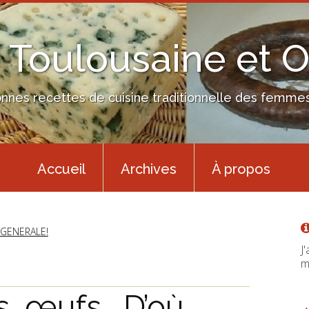
 Toulousaine et 
nes recettes de cuisine traditionnelle des femmes 
Accueil
Archives
À propos
 GENERALE!
J
m
s, œufs… D’où