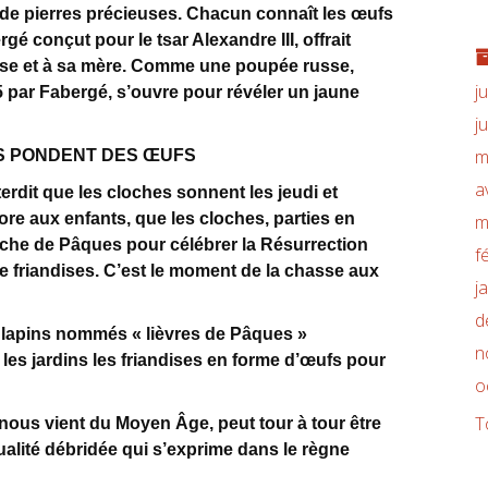
de pierres précieuses. Chacun connaît les œufs
ergé conçut pour le tsar Alexandre III, offrait
e et à sa mère. Comme une poupée russe,
j
5 par Fabergé, s’ouvre pour révéler un jaune
j
m
S PONDENT DES ŒUFS
a
terdit que les cloches sonnent les jeudi et
ore aux enfants, que les cloches, parties en
m
che de Pâques pour célébrer la Résurrection
f
de friandises. C’est le moment de la chasse aux
j
d
 lapins nommés « lièvres de Pâques »
n
les jardins les friandises en forme d’œufs pour
o
T
nous vient du Moyen Âge, peut tour à tour être
xualité débridée qui s’exprime dans le règne