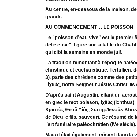
Au centre, en-dessous de la maison, de
grands.
AU COMMENCEMENT… LE POISSON
Le "poisson d’eau vive" est le premier ê
délicieuse", figure sur la table du Chab
qui clôt la semaine en monde juif.
La tradition remontant à l’époque pal
christique et eucharistique. Tertullien,
3), parle des chrétiens comme des petit
l’ἰχθύς, notre Seigneur Jésus Christ, ils
D’après saint Augustin, citant un acrost
en grec le mot poisson, ἰχθύς (ichthus
Χριστὸς Θεοῦ Υἱός, Σωτήρ/Iēsoûs Khristò
de Dieu le fils, sauveur). Ce résumé de
l’art funéraire paléochrétien (IVe siècle).
Mais il était également présent dans la 