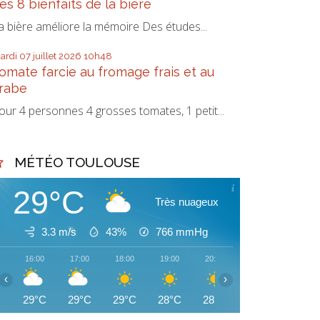
es 8 bienfaits de la bière
a bière améliore la mémoire Des études...
ardi 07
juillet 2026
10h48
omate farcie au fromage frais et au
rabe
our 4 personnes 4 grosses tomates, 1 petit...
MÉTÉO TOULOUSE
29°C
Très nuageux
3.3 m/s
43%
766
mmHg
16:00
17:00
18:00
19:00
20:00
21:00
22:00
‹
›
29°C
29°C
29°C
28°C
28°C
27°C
26°C