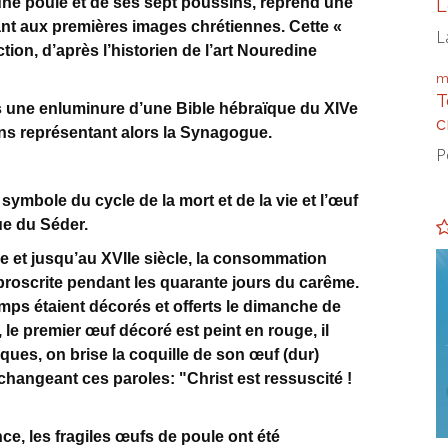
ne poule et de ses sept poussins, reprend une
L
ant aux premières images chrétiennes. Cette «
L
ction, d’après l’historien de l’art Nouredine
m
T
 une enluminure d’une Bible hébraïque du XIVe
c
ins représentant alors la Synagogue.
P
mbole du cycle de la mort et de la vie et l’œuf
que du Séder.
 et jusqu’au XVIIe siècle, la consommation
 proscrite pendant les quarante jours du carême.
s étaient décorés et offerts le dimanche de
le premier œuf décoré est peint en rouge, il
âques, on brise la coquille de son œuf (dur)
changeant ces paroles: "Christ est ressuscité !
e, les fragiles œufs de poule ont été