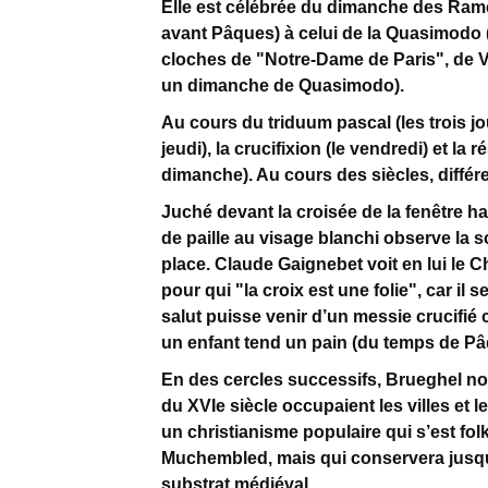
Elle est célébrée du dimanche des Ram
avant Pâques) à celui de la Quasimodo
cloches de "Notre-Dame de Paris", de Vic
un dimanche de Quasimodo).
Au cours du triduum pascal (les trois jou
jeudi), la crucifixion (le vendredi) et la
dimanche). Au cours des siècles, différe
Juché devant la croisée de la fenêtre
de paille au visage blanchi observe la s
place. Claude Gaignebet voit en lui le C
pour qui "la croix est une folie", car il
salut puisse venir d’un messie crucifi
un enfant tend un pain (du temps de Pâ
En des cercles successifs, Brueghel nous 
du XVIe siècle occupaient les villes et 
un christianisme populaire qui s’est folk
Muchembled, mais qui conservera jusq
substrat médiéval.