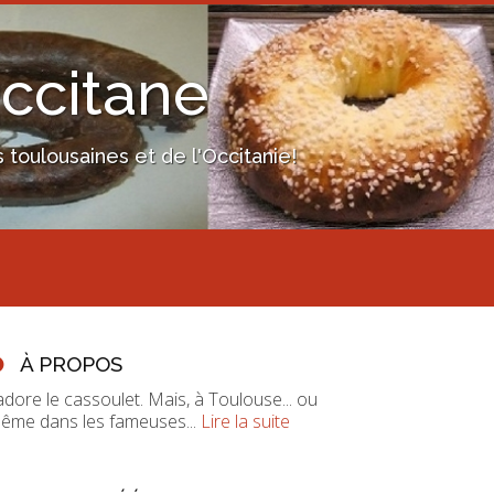
Occitane
toulousaines et de l'Occitanie!
À PROPOS
'adore le cassoulet. Mais, à Toulouse... ou
ême dans les fameuses...
Lire la suite