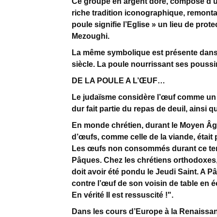
Ce groupe en argent doré, composé d’u
riche tradition iconographique, remont
poule signifie l’Eglise » un lieu de prote
Mezoughi.
La même symbolique est présente dans
siècle. La poule nourrissant ses pouss
DE LA POULE A L’ŒUF…
Le judaïsme considère l’œuf comme un sy
dur fait partie du repas de deuil, ainsi 
En monde chrétien, durant le Moyen Âge
d’œufs, comme celle de la viande, était
Les œufs non consommés durant ce temp
Pâques. Chez les chrétiens orthodoxes, 
doit avoir été pondu le Jeudi Saint. A P
contre l’œuf de son voisin de table en é
En vérité Il est ressuscité !".
Dans les cours d’Europe à la Renaissanc