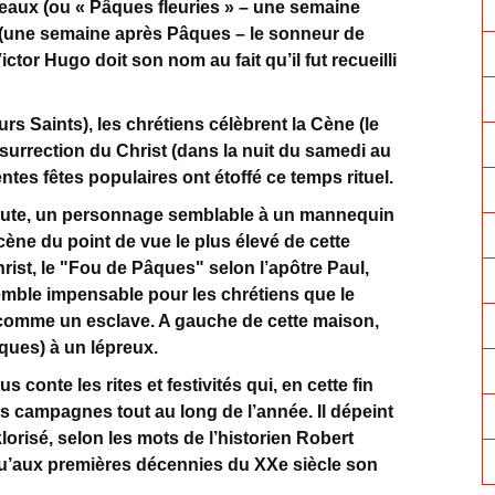
eaux (ou « Pâques fleuries » – une semaine
 (une semaine après Pâques – le sonneur de
tor Hugo doit son nom au fait qu’il fut recueilli
rs Saints), les chrétiens célèbrent la Cène (le
 résurrection du Christ (dans la nuit du samedi au
ntes fêtes populaires ont étoffé ce temps rituel.
 haute, un personnage semblable à un mannequin
cène du point de vue le plus élevé de cette
hrist, le "Fou de Pâques" selon l’apôtre Paul,
 semble impensable pour les chrétiens que le
é comme un esclave. A gauche de cette maison,
ques) à un lépreux.
conte les rites et festivités qui, en cette fin
les campagnes tout au long de l’année. Il dépeint
lorisé, selon les mots de l’historien Robert
u’aux premières décennies du XXe siècle son