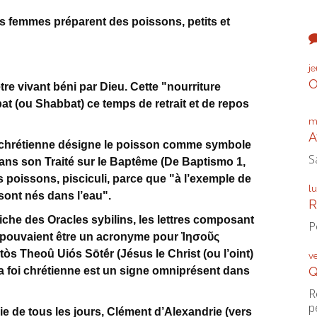
s femmes préparent des poissons, petits et
j
O
tre vivant béni par Dieu. Cette "nourriture
bat (ou Shabbat) ce temps de retrait et de repos
m
A
éochrétienne désigne le poisson comme symbole
S
 dans son Traité sur le Baptême (De Baptismo 1,
s poissons, pisciculi, parce que "à l’exemple de
l
 sont nés dans l’eau".
R
iche des Oracles sybilins, les lettres composant
P
), pouvaient être un acronyme pour Ἰησοῦς
s Theoû Uiós Sōtḗr (Jésus le Christ (ou l’oint)
v
Q
 la foi chrétienne est un signe omniprésent dans
R
p
vie de tous les jours, Clément d’Alexandrie (vers