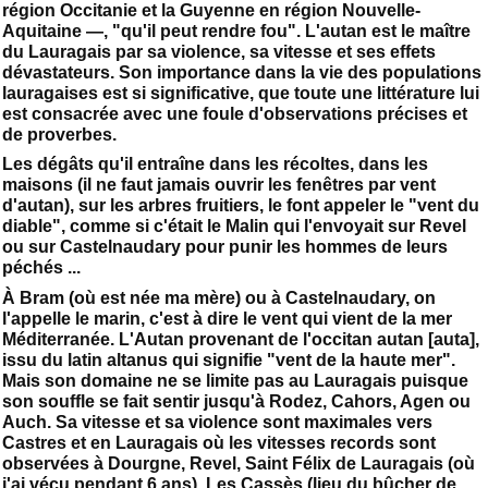
région Occitanie et la Guyenne en région Nouvelle-
Aquitaine —, "qu'il peut rendre fou". L'autan est le maître
du Lauragais par sa violence, sa vitesse et ses effets
dévastateurs. Son importance dans la vie des populations
lauragaises est si significative, que toute une littérature lui
est consacrée avec une foule d'observations précises et
de proverbes.
Les dégâts qu'il entraîne dans les récoltes, dans les
maisons (il ne faut jamais ouvrir les fenêtres par vent
d'autan), sur les arbres fruitiers, le font appeler le "vent du
diable", comme si c'était le Malin qui l'envoyait sur Revel
ou sur Castelnaudary pour punir les hommes de leurs
péchés ...
À Bram (où est née ma mère) ou à Castelnaudary, on
l'appelle le marin, c'est à dire le vent qui vient de la mer
Méditerranée. L'Autan provenant de l'occitan autan [auta],
issu du latin altanus qui signifie "vent de la haute mer".
Mais son domaine ne se limite pas au Lauragais puisque
son souffle se fait sentir jusqu'à Rodez, Cahors, Agen ou
Auch. Sa vitesse et sa violence sont maximales vers
Castres et en Lauragais où les vitesses records sont
observées à Dourgne, Revel, Saint Félix de Lauragais (où
j'ai vécu pendant 6 ans), Les Cassès (lieu du bûcher de