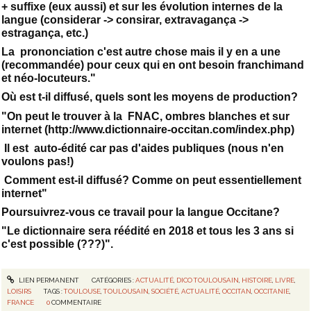
+ suffixe (eux aussi) et sur les évolution internes de la
langue (considerar -> consirar, extravagança ->
estragança, etc.)
La prononciation c'est autre chose mais il y en a une
(recommandée) pour ceux qui en ont besoin franchimand
et néo-locuteurs."
Où est t-il diffusé, quels sont les moyens de production?
"On peut le trouver à la FNAC, ombres blanches et sur
internet (http://www.dictionnaire-occitan.com/index.php)
Il est auto-édité car pas d'aides publiques (nous n'en
voulons pas!)
Comment est-il diffusé? Comme on peut essentiellement
internet"
Poursuivrez-vous ce travail pour la langue Occitane?
"Le dictionnaire sera réédité en 2018 et tous les 3 ans si
c'est possible (???)".
LIEN PERMANENT
CATÉGORIES :
ACTUALITÉ
,
DICO TOULOUSAIN
,
HISTOIRE
,
LIVRE
,
LOISIRS
TAGS :
TOULOUSE
,
TOULOUSAIN
,
SOCIÉTÉ
,
ACTUALITÉ
,
OCCITAN
,
OCCITANIE
,
FRANCE
0
COMMENTAIRE