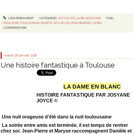
LIEN PERMANENT
CATÉGORIES :
ACTUALITÉ
,
LIVRE
,
OCCITANIE
TAGS :
TOULOUSE
,
TOULOUSAIN
,
SOCIÉTÉ
,
ACTUALITÉ
,
PHILOSOPHIE
,
LIVRES
0
COMMENTAIRE
mardi 26
janvier 2016
Une histoire fantastique à Toulouse
LA DAME EN BLANC
HISTOIRE FANTASTIQUE PAR JOSYANE
JOYCE ©
Une nuit orageuse d'été dans la nuit toulousaine
La soirée entre amis est terminée, il est temps de rentrer
chez soi. Jean-Pierre et Maryse raccompagnent Danièle et