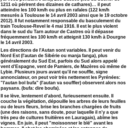
1211 où périrent des dizaines de cathares)… il peut
atteindre les 100 km/h ou plus en rafales (122 km/h
mesurés à Toulouse le 14 avril 2003 ainsi que le 19 octobre
2012). Il fut notamment responsable du basculement du
train Toulouse-Revel le 4 mai 1916. Il est le plus violent
dans le sud du Tarn autour de Castres où il dépasse
fréquemment les 100 km/h et atteignit 130 km/h à Dourgne
le 14 avril 2003.
Les directions de l'Autan sont variables. Il peut venir du
Nord Est (l'autan de Sibérie ou manja fanga), plus
généralement du Sud Est, parfois du Sud alors appelé
vent d'Espagne, vent de Pamiers, de Mazères où même de
Lybie. Plusieurs jours avant qu'il ne souffle, signe
annonciateur, on peut voir très nettement les Pyrénées:
"l'autan bol bufa" (l'autan va souffler) observent alors nos
paysans. (bufa: dire boufa).
Il se lève, lentement d'abord, furieusement ensuite. Il
couche la végétation, dépouille les arbres de leurs feuilles
ou de leurs fleurs, brise les branches chargées de fruits
(une des raisons, sans doute, pour laquelle il n'y a que
très peu de cultures fruitières en Lauragais), abîme les
vignes. En juin, il peut "moissonner le blé" avant les