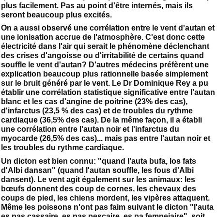
plus facilement. Pas au point d'être internés, mais ils
seront beaucoup plus excités.
On a aussi observé une corrélation entre le vent d'autan et
une ionisation accrue de l'atmosphère. C'est donc cette
électricité dans l'air qui serait le phénomène déclenchant
des crises d'angoisse ou d'irritabilité de certains quand
souffle le vent d'autan? D'autres médecins préfèrent une
explication beaucoup plus rationnelle basée simplement
sur le bruit généré par le vent. Le Dr Dominique Rey a pu
établir une corrélation statistique significative entre l'autan
blanc et les cas d'angine de poitrine (23% des cas),
d'infarctus (23,5 % des cas) et de troubles du rythme
cardiaque (36,5% des cas). De la même façon, il a établi
une corrélation entre l'autan noir et l'infarctus du
myocarde (26,5% des cas)... mais pas entre l'autan noir et
les troubles du rythme cardiaque.
Un dicton est bien connu: "quand l'auta bufa, los fats
d'Albi dansan" (quand l'autan souffle, les fous d'Albi
dansent). Le vent agit également sur les animaux: les
bœufs donnent des coup de cornes, les chevaux des
coups de pied, les chiens mordent, les vipères attaquent.
Même les poissons n'ont pas faim suivant le dicton "l'auta
es pas cassaire, es pas pescaire, es pa femnejaire", soit