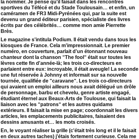
la nommer. Je pense qu'il faisait dans les rencontres
sportives du Téfécé et du Stade Toulousain… et enfin, un
caméramen de FR3 Midi-Pyrénées qui, par la suite est
devenu un grand éditeur parisien, spécialiste des livres
écrits par des célébrités… comme mon amie Pierrette
Brès.
Le magazine s'intitula Podium. Il était vendu dans tous les
kiosques de France. Cela m'impressionnait. Le premier
numéro, en couverture, parlait d'un étonnant nouveau
chanteur dont la chanson “The fool“ était sur toutes les
lèvres cette fin d'année-là; les trois co-directeurs en
parlaient entre eux: incroyable, il était aveugle! La seconde
une fut réservée à Johnny et informait sur sa nouvelle
tournée, qualifiée de “caravane“. Les trois co-directeurs
qui avaient un emploi ailleurs nous avait délégué un drôle
de personnage, barbu et chevelu, genre artiste engagé,
étudiant éternel aux Beaux-Arts de Toulouse, qui faisait la
liaison avec les “patrons“ et les autres quidams
extérieurs. Il faisait la mise en page; coordonnait les divers
articles, les emplacements publicitaires, faisaient des
dessins amusants et… les mots croisés.
En, le voyant réaliser la grille (c'était très long et il le faisait
en deux autres taches) j'étais fortement curieuse. Cela me