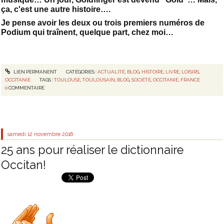
ça, c'est une autre histoire….
Je pense avoir les deux ou trois premiers numéros de
Podium qui traînent, quelque part, chez moi…
LIEN PERMANENT
CATÉGORIES :
ACTUALITÉ
,
BLOG
,
HISTOIRE
,
LIVRE
,
LOISIRS
,
OCCITANIE
TAGS :
TOULOUSE
,
TOULOUSAIN
,
BLOG
,
SOCIÉTÉ
,
OCCITANIE
,
FRANCE
0
COMMENTAIRE
samedi 12
novembre 2016
25 ans pour réaliser le dictionnaire
Occitan!