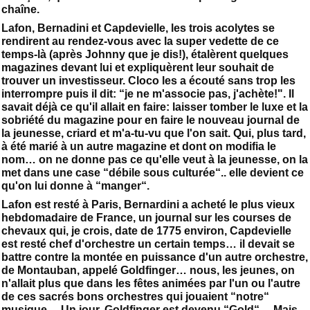
chaîne.
Lafon, Bernadini et Capdevielle, les trois acolytes se
rendirent au rendez-vous avec la super vedette de ce
temps-là (après Johnny que je dis!), étalèrent quelques
magazines devant lui et expliquèrent leur souhait de
trouver un investisseur. Cloco les a écouté sans trop les
interrompre puis il dit: “je ne m'associe pas, j'achète!". Il
savait déjà ce qu'il allait en faire: laisser tomber le luxe et la
sobriété du magazine pour en faire le nouveau journal de
la jeunesse, criard et m'a-tu-vu que l'on sait. Qui, plus tard,
à été marié à un autre magazine et dont on modifia le
nom… on ne donne pas ce qu'elle veut à la jeunesse, on la
met dans une case “débile sous culturée“.. elle devient ce
qu'on lui donne à “manger“.
Lafon est resté à Paris, Bernardini a acheté le plus vieux
hebdomadaire de France, un journal sur les courses de
chevaux qui, je crois, date de 1775 environ, Capdevielle
est resté chef d'orchestre un certain temps… il devait se
battre contre la montée en puissance d'un autre orchestre,
de Montauban, appelé Goldfinger… nous, les jeunes, on
n'allait plus que dans les fêtes animées par l'un ou l'autre
de ces sacrés bons orchestres qui jouaient “notre“
musique… Un jour, Goldfinger est devenu “Gold“… Mais,