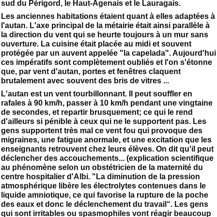
sud du Périgord, le Haut-Agenais et le Lauragais.
Les anciennes habitations étaient quant à elles adaptées à
l'autan. L'axe principal de la métairie était ainsi parallèle à
la direction du vent qui se heurte toujours à un mur sans
ouverture. La cuisine était placée au midi et souvent
protégée par un auvent appelée "la capelada". Aujourd'hui
ces impératifs sont complètement oubliés et l'on s'étonne
que, par vent d'autan, portes et fenêtres claquent
brutalement avec souvent des bris de vitres ...
L'autan est un vent tourbillonnant. Il peut souffler en
rafales à 90 km/h, passer à 10 km/h pendant une vingtaine
de secondes, et repartir brusquement; ce qui le rend
d'ailleurs si pénible à ceux qui ne le supportent pas. Les
gens supportent très mal ce vent fou qui provoque des
migraines, une fatigue anormale, et une excitation que les
enseignants retrouvent chez leurs élèves. On dit qu'il peut
déclencher des accouchements... (explication scientifique
au phénomène selon un obstétricien de la maternité du
centre hospitalier d'Albi. "La diminution de la pression
atmosphérique libère les électrolytes contenues dans le
liquide amniotique, ce qui favorise la rupture de la poche
des eaux et donc le déclenchement du travail“. Les gens
qui sont irritables ou spasmophiles vont réagir beaucoup