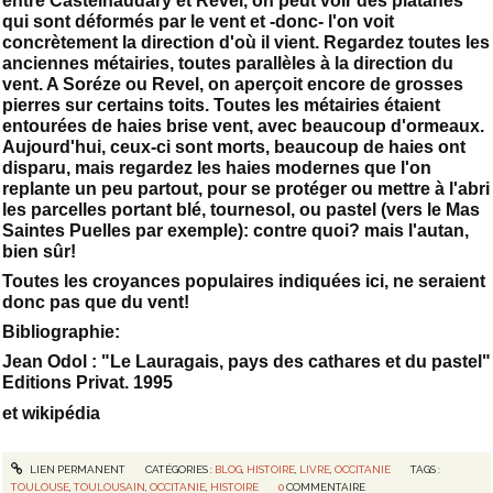
entre Castelnaudary et Revel, on peut voir des platanes
qui sont déformés par le vent et -donc- l'on voit
concrètement la direction d'où il vient. Regardez toutes les
anciennes métairies, toutes parallèles à la direction du
vent. A Soréze ou Revel, on aperçoit encore de grosses
pierres sur certains toits. Toutes les métairies étaient
entourées de haies brise vent, avec beaucoup d'ormeaux.
Aujourd'hui, ceux-ci sont morts, beaucoup de haies ont
disparu, mais regardez les haies modernes que l'on
replante un peu partout, pour se protéger ou mettre à l'abri
les parcelles portant blé, tournesol, ou pastel (vers le Mas
Saintes Puelles par exemple): contre quoi? mais l'autan,
bien sûr!
Toutes les croyances populaires indiquées ici, ne seraient
donc pas que du vent!
Bibliographie:
Jean Odol : "Le Lauragais, pays des cathares et du pastel"
Editions Privat. 1995
et wikipédia
LIEN PERMANENT
CATÉGORIES :
BLOG
,
HISTOIRE
,
LIVRE
,
OCCITANIE
TAGS :
TOULOUSE
,
TOULOUSAIN
,
OCCITANIE
,
HISTOIRE
0
COMMENTAIRE