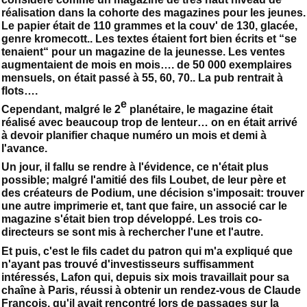
réalisation dans la cohorte des magazines pour les jeunes.
Le papier était de 110 grammes et la couv' de 130, glacée,
genre kromecott.. Les textes étaient fort bien écrits et “se
tenaient“ pour un magazine de la jeunesse. Les ventes
augmentaient de mois en mois…. de 50 000 exemplaires
mensuels, on était passé à 55, 60, 70.. La pub rentrait à
flots….
e
Cependant, malgré le 2
planétaire, le magazine était
réalisé avec beaucoup trop de lenteur… on en était arrivé
à devoir planifier chaque numéro un mois et demi à
l'avance.
Un jour, il fallu se rendre à l'évidence, ce n'était plus
possible; malgré l'amitié des fils Loubet, de leur père et
des créateurs de Podium, une décision s'imposait: trouver
une autre imprimerie et, tant que faire, un associé car le
magazine s'était bien trop développé. Les trois co-
directeurs se sont mis à rechercher l'une et l'autre.
Et puis, c'est le fils cadet du patron qui m'a expliqué que
n'ayant pas trouvé d'investisseurs suffisamment
intéressés, Lafon qui, depuis six mois travaillait pour sa
chaîne à Paris, réussi à obtenir un rendez-vous de Claude
François, qu'il avait rencontré lors de passages sur la