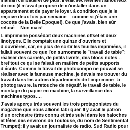
maman célibataire! de plus, il était secrètement amoureux
de moi (il m'avait proposé de m'installer dans un
appartement et de payer le loyer, à condition que je le
reçoive deux fois par semaine… comme si j'étais une
cocotte de la Belle Epoque!). Ce que j'avais, bien sûr
refusé… Non mais!
L'imprimerie possédait deux machines offset et deux
linotypes. Elle comptait une quinze d'ouvriers et
d'ouvrières, car, en plus de sortir les feuilles imprimées, il
fallait souvent ce que l'on surnomme le “travail de table“:
réaliser des carnets, de petits livrets, des blocs-notes…
bref tout ce qui se faisait en matière de petits supports
d'écrits. Comme le travail de photocompo ne pouvait se
réaliser avec la fameuse machine, je devais me trouver du
travail dans les autres départements de l'imprimerie: la
photogravure, la retouche de négatif, le travail de table, le
montage du papier en machine, la surveillance des
machines typos….
J'avais aperçu très souvent les trois protagonistes du
magazine que nous allions fabriquer. Il y avait le patron
d'un orchestre (très connu et très suivi dans les baloches
et fêtes des environs de Toulouse, du nom de Sentimental
Trumpet); il y avait un journaliste de radio, Sud Radio pour