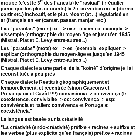
e
groupe (c'est le 3
des français) le "rasigal" (irrégulier
parce que les plus courants) le 2e les verbes en -ir (dormir,
sortir etc.) inchoatif, et le plus récent (et ...) régularisé en -
ar (français en -er (cantar, passar, manjar etc.)
Les "paraulas" (mots) ex- -> eiss- (exemple: exemple ->
eissemple (orthographie du moyen-âge et jusqu'en 1945
(Mistral, Piat et E. Levy entre-autres...)
Les "paraulas" (mots) ex- -> es- (exemple: expliquer ->
esplicar (orthographie du moyen-âge et jusqu'en 1945
(Mistral, Piat et E. Levy entre-autres ..)
Chaque dialecte a une partie de la "koiné" d'origine je l'ai
reconstituée à peu près
Chaque dialecte Restitué géographiquement et
temporellement, et recentrée (sinon Gascons et
Provençaux et Gavòt !!!!) convivéncia -> convivença (fr:
coexistence, convivialité -> oc: convivença -> esp:
convivéncia et italien: convivenza et Portugais:
coexistência"
La langue est basée sur la créativité
"La créativité (endo-créativité) préfixe + racines + suffixe et
les verbes (plus explicite qu'en français) préfixe + racines