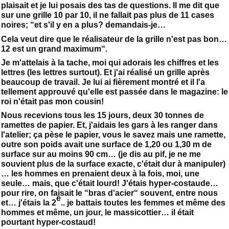
plaisait et je lui posais des tas de questions. Il me dit que
sur une grille 10 par 10, il ne fallait pas plus de 11 cases
noires; “et s'il y en a plus? demandais-je…
Cela veut dire que le réalisateur de la grille n'est pas bon…
12 est un grand maximum“.
Je m'attelais à la tache, moi qui adorais les chiffres et les
lettres (les lettres surtout). Et j'ai réalisé un grille après
beaucoup de travail. Je lui ai fièrement montré et il l'a
tellement approuvé qu'elle est passée dans le magazine: le
roi n'était pas mon cousin!
Nous recevions tous les 15 jours, deux 30 tonnes de
ramettes de papier. Et, j'aidais les gars à les ranger dans
l'atelier; ça pèse le papier, vous le savez mais une ramette,
outre son poids avait une surface de 1,20 ou 1,30 m de
surface sur au moins 90 cm… (je dis au pif, je ne me
souvient plus de la surface exacte, c'était dur à manipuler)
… les hommes en prenaient deux à la fois, moi, une
seule… mais, que c'était lourd! J'étais hyper-costaude…
pour rire, on faisait le “bras d'acier“ souvent, entre nous
e
et… j'étais la 2
.. je battais toutes les femmes et même des
hommes et même, un jour, le massicottier… il était
pourtant hyper-costaud!