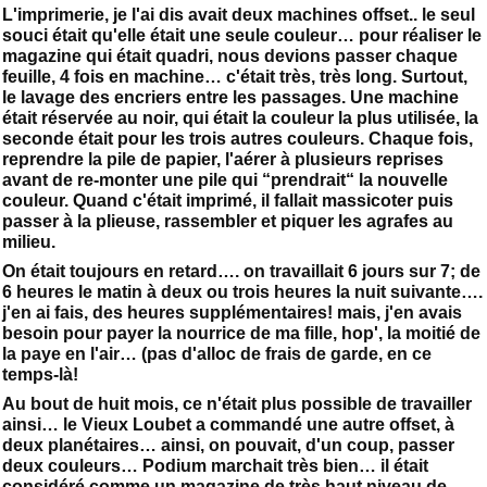
L'imprimerie, je l'ai dis avait deux machines offset.. le seul
souci était qu'elle était une seule couleur… pour réaliser le
magazine qui était quadri, nous devions passer chaque
feuille, 4 fois en machine… c'était très, très long. Surtout,
le lavage des encriers entre les passages. Une machine
était réservée au noir, qui était la couleur la plus utilisée, la
seconde était pour les trois autres couleurs. Chaque fois,
reprendre la pile de papier, l'aérer à plusieurs reprises
avant de re-monter une pile qui “prendrait“ la nouvelle
couleur. Quand c'était imprimé, il fallait massicoter puis
passer à la plieuse, rassembler et piquer les agrafes au
milieu.
On était toujours en retard…. on travaillait 6 jours sur 7; de
6 heures le matin à deux ou trois heures la nuit suivante….
j'en ai fais, des heures supplémentaires! mais, j'en avais
besoin pour payer la nourrice de ma fille, hop', la moitié de
la paye en l'air… (pas d'alloc de frais de garde, en ce
temps-là!
Au bout de huit mois, ce n'était plus possible de travailler
ainsi… le Vieux Loubet a commandé une autre offset, à
deux planétaires… ainsi, on pouvait, d'un coup, passer
deux couleurs… Podium marchait très bien… il était
considéré comme un magazine de très haut niveau de