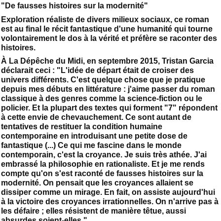
"De fausses histoires sur la modernité"
Exploration réaliste de divers milieux sociaux, ce roman
est au final le récit fantastique d'une humanité qui tourne
volontairement le dos à la vérité et préfère se raconter des
histoires.
À La Dépêche du Midi, en septembre 2015, Tristan Garcia
déclarait ceci : "L'idée de départ était de croiser des
univers différents. C'est quelque chose que je pratique
depuis mes débuts en littérature : j'aime passer du roman
classique à des genres comme la science-fiction ou le
policier. Et la plupart des textes qui forment "7" répondent
à cette envie de chevauchement. Ce sont autant de
tentatives de restituer la condition humaine
contemporaine en introduisant une petite dose de
fantastique (...) Ce qui me fascine dans le monde
contemporain, c'est la croyance. Je suis très athée. J'ai
embrassé la philosophie en rationaliste. Et je me rends
compte qu'on s'est raconté de fausses histoires sur la
modernité. On pensait que les croyances allaient se
dissiper comme un mirage. En fait, on assiste aujourd'hui
à la victoire des croyances irrationnelles. On n'arrive pas à
les défaire ; elles résistent de manière têtue, aussi
absurdes soient-elles."