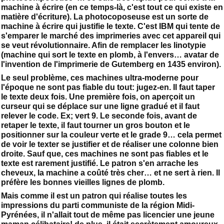
machine à écrire (en ce temps-là, c'est tout ce qui existe en
matière d'écriture). La photocoposeuse est un sorte de
machine à écrire qui justifie le texte. C'est IBM qui tente de
s'emparer le marché des imprimeries avec cet appareil qui
se veut révolutionnaire. Afin de remplacer les linotypie
(machine qui sort le texte en plomb, à l'envers… avatar de
l'invention de l'imprimerie de Gutemberg en 1435 environ).
Le seul problème, ces machines ultra-moderne pour
l'époque ne sont pas fiable du tout: jugez-en. Il faut taper
le texte deux fois. Une première fois, on aperçoit un
curseur qui se déplace sur une ligne gradué et il faut
relever le code. Ex; vert 9. Le seconde fois, avant de
retaper le texte, il faut tourner un gros bouton et le
positionner sur la couleur verte et le grade 9… cela permet
de voir le texter se justifier et de réaliser une colonne bien
droite. Sauf que, ces machines ne sont pas fiables et le
texte est rarement justifié. Le patron s'en arrache les
cheveux, la machine a coûté très cher… et ne sert à rien. Il
préfère les bonnes vieilles lignes de plomb.
Mais comme il est un patron qui réalise toutes les
impressions du parti communiste de la région Midi-
Pyrénées, il n'allait tout de même pas licencier une jeune