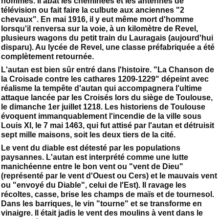
hommes. Il abat les cheminées et les antennes de
télévision ou fait faire la culbute aux anciennes "2
chevaux". En mai 1916, il y eut même mort d'homme
lorsqu'il renversa sur la voie, à un kilomètre de Revel,
plusieurs wagons du petit train du Lauragais (aujourd'hui
disparu). Au lycée de Revel, une classe préfabriquée a été
complètement retournée.
L'autan est bien sûr entré dans l'histoire. "La Chanson de
la Croisade contre les cathares 1209-1229" dépeint avec
réalisme la tempête d'autan qui accompagnera l'ultime
attaque lancée par les Croisés lors du siège de Toulouse,
le dimanche 1er juillet 1218. Les historiens de Toulouse
évoquent immanquablement l'incendie de la ville sous
Louis XI, le 7 mai 1463, qui fut attisé par l'autan et détruisit
sept mille maisons, soit les deux tiers de la cité.
Le vent du diable est détesté par les populations
paysannes. L'autan est interprété comme une lutte
manichéenne entre le bon vent ou "vent de Dieu"
(représenté par le vent d'Ouest ou Cers) et le mauvais vent
ou "envoyé du Diable", celui de l'Est). Il ravage les
récoltes, casse, brise les champs de maïs et de tournesol.
Dans les barriques, le vin "tourne" et se transforme en
vinaigre. Il était jadis le vent des moulins à vent dans le