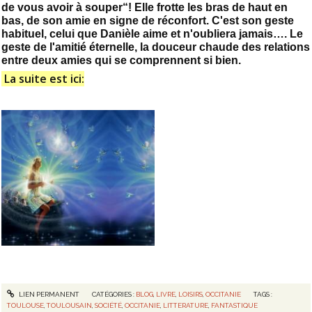
de vous avoir à souper“! Elle frotte les bras de haut en
bas, de son amie en signe de réconfort. C'est son geste
habituel, celui que Danièle aime et n'oubliera jamais…. Le
geste de l'amitié éternelle, la douceur chaude des relations
entre deux amies qui se comprennent si bien.
La suite est ici:
LIEN PERMANENT
CATÉGORIES :
BLOG
,
LIVRE
,
LOISIRS
,
OCCITANIE
TAGS :
TOULOUSE
,
TOULOUSAIN
,
SOCIÉTÉ
,
OCCITANIE
,
LITTERATURE
,
FANTASTIQUE