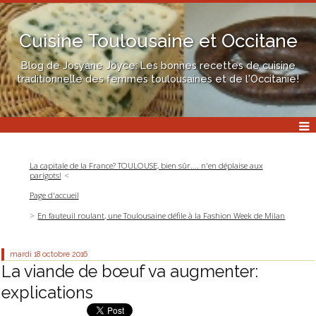
Cuisine Toulousaine et Occitane
Blog de Josyane Joyce: Les bonnes recettes de cuisine
traditionnelle des femmes toulousaines et de l'Occitanie!
La capitale de la France? TOULOUSE, bien sûr.... n'en déplaise aux
parigots!
Page d'accueil
En fauteuil roulant, une Toulousaine défile à la Fashion Week de Milan
mardi 18
octobre 2016
La viande de bœuf va augmenter:
explications