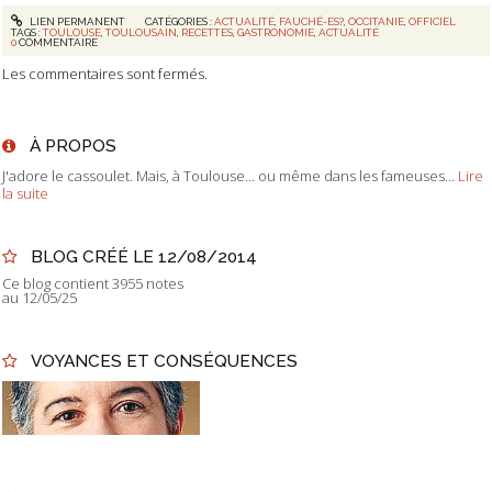
LIEN PERMANENT
CATÉGORIES :
ACTUALITÉ
,
FAUCHÉ-ES?
,
OCCITANIE
,
OFFICIEL
TAGS :
TOULOUSE
,
TOULOUSAIN
,
RECETTES
,
GASTRONOMIE
,
ACTUALITÉ
0
COMMENTAIRE
Les commentaires sont fermés.
À PROPOS
J'adore le cassoulet. Mais, à Toulouse... ou même dans les fameuses...
Lire
la suite
BLOG CRÉÉ LE 12/08/2014
Ce blog contient 3955 notes
au 12/05/25
VOYANCES ET CONSÉQUENCES