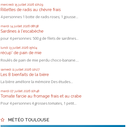
mercredi 15
juillet 2026
10h29
Rillettes de radis au chèvre frais
4 personnes 1 botte de radis roses; 1 gousse...
mardi 14
juillet 2026
08h38
Sardines à l'escabèche
pour 4 personnes: 500 g de filets de sardines...
lundi 13
juillet 2026
15h04
récup' de pain de mie
Roulés de pain de mie perdu choco-banane....
samedi 11
juillet 2026
11h27
Les 8 bienfaits de la bière
La bière améliore la mémoire Des études...
mardi 07
juillet 2026
10h48
Tomate farcie au fromage frais et au crabe
Pour 4 personnes 4 grosses tomates, 1 petit...
MÉTÉO TOULOUSE