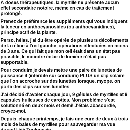
À doses thérapeutiques, la myrtille ne présente aucun
effet secondaire notoire, même en cas de traitement
prolongé.
Prenez de préférence les suppléments qui vous indiquent
la teneur en anthocyanosides (ou anthocyanidines),
principe actif de la plante.
Perso, hélas, j'ai du être opérée de plusieurs décollements
de la rétine à l'œil gauche, opérations effectuées en moins
de 3 ans. Ce qui fait que mon œil était dans un état pas
possible, le moindre éclair de lumière n'était pas
supportable.
Pour conduire je devais mettre une paire de lunettes de
puissance 4 (interdite sur conduire) PLUS un clip solaire
que l'on accroche sur des lunettes lorsque, myope, on
porte des clips sur ses lunettes.
J'ai décidé d'avaler chaque jour, 9 gélules de myrtilles et 9
capsules huileuses de carottes. Mon problème s'est
solutionné en deux mois et demi! J'étais abasourdie,
croyez-moi.
Depuis, chaque printemps, je fais une cure de deux à trois
mois de baies de myrtilles pour sauvegarder ma vue
durant l'été Toulousain….