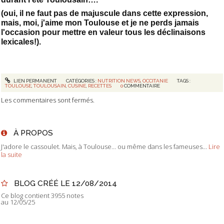
(oui, il ne faut pas de majuscule dans cette expression,
mais, moi, j'aime mon Toulouse et je ne perds jamais
l'occasion pour mettre en valeur tous les déclinaisons
lexicales!).
LIEN PERMANENT
CATÉGORIES :
NUTRITION NEWS
,
OCCITANIE
TAGS :
TOULOUSE
,
TOULOUSAIN
,
CUSINE
,
RECETTES
0
COMMENTAIRE
Les commentaires sont fermés.
À PROPOS
J'adore le cassoulet. Mais, à Toulouse... ou même dans les fameuses...
Lire
la suite
BLOG CRÉÉ LE 12/08/2014
Ce blog contient 3955 notes
au 12/05/25