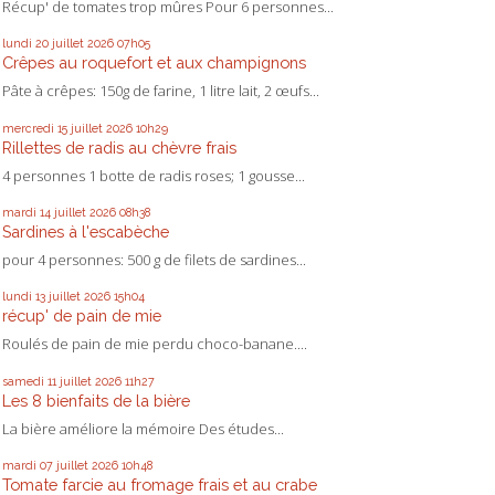
Récup' de tomates trop mûres Pour 6 personnes...
lundi 20
juillet 2026
07h05
Crêpes au roquefort et aux champignons
Pâte à crêpes: 150g de farine, 1 litre lait, 2 œufs...
mercredi 15
juillet 2026
10h29
Rillettes de radis au chèvre frais
4 personnes 1 botte de radis roses; 1 gousse...
mardi 14
juillet 2026
08h38
Sardines à l'escabèche
pour 4 personnes: 500 g de filets de sardines...
lundi 13
juillet 2026
15h04
récup' de pain de mie
Roulés de pain de mie perdu choco-banane....
samedi 11
juillet 2026
11h27
Les 8 bienfaits de la bière
La bière améliore la mémoire Des études...
mardi 07
juillet 2026
10h48
Tomate farcie au fromage frais et au crabe