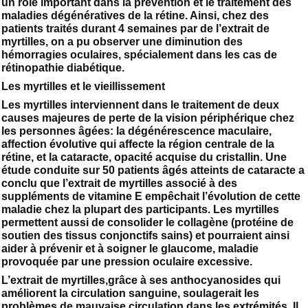
un rôle important dans la prévention et le traitement des
maladies dégénératives de la rétine. Ainsi, chez des
patients traités durant 4 semaines par de l’extrait de
myrtilles, on a pu observer une diminution des
hémorragies oculaires, spécialement dans les cas de
rétinopathie diabétique.
Les myrtilles et le vieillissement
Les myrtilles interviennent dans le traitement de deux
causes majeures de perte de la vision périphérique chez
les personnes âgées: la dégénérescence maculaire,
affection évolutive qui affecte la région centrale de la
rétine, et la cataracte, opacité acquise du cristallin. Une
étude conduite sur 50 patients âgés atteints de cataracte a
conclu que l’extrait de myrtilles associé à des
suppléments de vitamine E empêchait l’évolution de cette
maladie chez la plupart des participants. Les myrtilles
permettent aussi de consolider le collagène (protéine de
soutien des tissus conjonctifs sains) et pourraient ainsi
aider à prévenir et à soigner le glaucome, maladie
provoquée par une pression oculaire excessive.
L’extrait de myrtilles,grâce à ses anthocyanosides qui
améliorent la circulation sanguine, soulagerait les
problèmes de mauvaise circulation dans les extrémités. Il