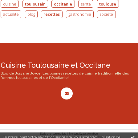
cuisine
toulousain
occitanie
santé
toulouse
actualité
blog
recettes
gastronomie
société
Cuisine Toulousaine et Occitane
Blog de Josyane Joyce: Les bonnes recettes de cuisine traditionnelle des
femmes toulousaines et de l'Occitanie!
Déclarer un contenu illicite
|
Mentions légales de ce blog
En poursuivant votre navigation sur ce site, vous acceptez l'utilisation de