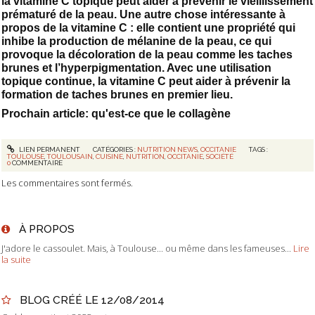
la vitamine C topique peut aider à prévenir le vieillissement
prématuré de la peau. Une autre chose intéressante à
propos de la vitamine C : elle contient une propriété qui
inhibe la production de mélanine de la peau, ce qui
provoque la décoloration de la peau comme les taches
brunes et l’hyperpigmentation. Avec une utilisation
topique continue, la vitamine C peut aider à prévenir la
formation de taches brunes en premier lieu.
Prochain article: qu'est-ce que le collagène
LIEN PERMANENT
CATÉGORIES :
NUTRITION NEWS
,
OCCITANIE
TAGS :
TOULOUSE
,
TOULOUSAIN
,
CUISINE
,
NUTRITION
,
OCCITANIE
,
SOCIÉTÉ
0
COMMENTAIRE
Les commentaires sont fermés.
À PROPOS
J'adore le cassoulet. Mais, à Toulouse... ou même dans les fameuses...
Lire
la suite
BLOG CRÉÉ LE 12/08/2014