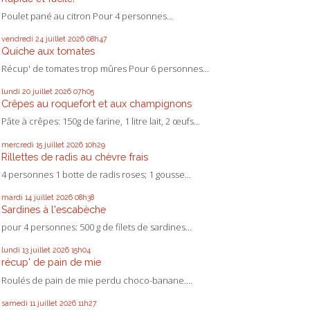
Poulet pané au citron Pour 4 personnes...
vendredi 24
juillet 2026
08h47
Quiche aux tomates
Récup' de tomates trop mûres Pour 6 personnes...
lundi 20
juillet 2026
07h05
Crêpes au roquefort et aux champignons
Pâte à crêpes: 150g de farine, 1 litre lait, 2 œufs...
mercredi 15
juillet 2026
10h29
Rillettes de radis au chèvre frais
4 personnes 1 botte de radis roses; 1 gousse...
mardi 14
juillet 2026
08h38
Sardines à l'escabèche
pour 4 personnes: 500 g de filets de sardines...
lundi 13
juillet 2026
15h04
récup' de pain de mie
Roulés de pain de mie perdu choco-banane....
samedi 11
juillet 2026
11h27