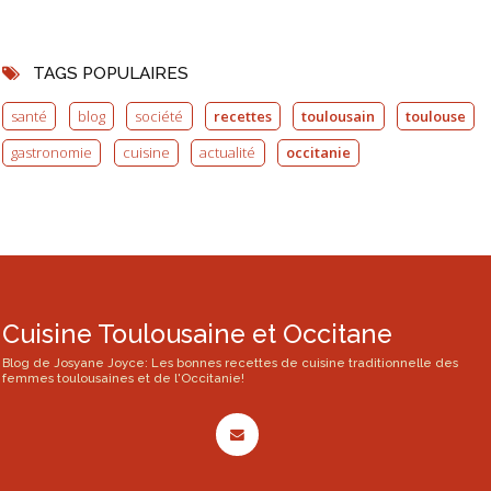
TAGS POPULAIRES
santé
blog
société
recettes
toulousain
toulouse
gastronomie
cuisine
actualité
occitanie
Cuisine Toulousaine et Occitane
Blog de Josyane Joyce: Les bonnes recettes de cuisine traditionnelle des
femmes toulousaines et de l'Occitanie!