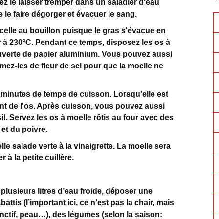
z le laisser tremper dans un saladier d'eau
 le faire dégorger et évacuer le sang.
celle au bouillon puisque le gras s'évacue en
ur à 230°C. Pendant ce temps, disposez les os à
uverte de papier aluminium. Vous pouvez aussi
emez-les de fleur de sel pour que la moelle ne
 minutes de temps de cuisson. Lorsqu'elle est
ment de l'os. Après cuisson, vous pouvez aussi
il. Servez les os à moelle rôtis au four avec des
 et du poivre.
 salade verte à la vinaigrette. La moelle sera
à la petite cuillère.
lusieurs litres d’eau froide, déposer une
ttis (l’important ici, ce n’est pas la chair, mais
onctif, peau…), des légumes (selon la saison: