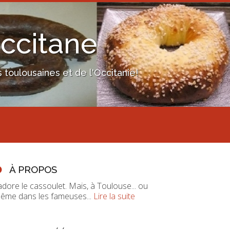
Occitane
toulousaines et de l'Occitanie!
À PROPOS
'adore le cassoulet. Mais, à Toulouse... ou
ême dans les fameuses...
Lire la suite