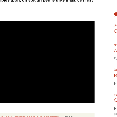
sibles (bon, on voit un peu le gras mais, ce n'est
j
O
m
A
S
l
R
P
v
Q
R
p