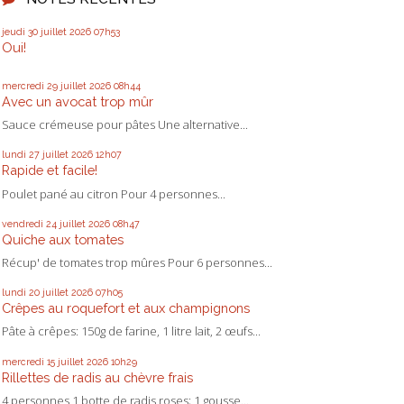
jeudi 30
juillet 2026
07h53
Oui!
mercredi 29
juillet 2026
08h44
Avec un avocat trop mûr
Sauce crémeuse pour pâtes Une alternative...
lundi 27
juillet 2026
12h07
Rapide et facile!
Poulet pané au citron Pour 4 personnes...
vendredi 24
juillet 2026
08h47
Quiche aux tomates
Récup' de tomates trop mûres Pour 6 personnes...
lundi 20
juillet 2026
07h05
Crêpes au roquefort et aux champignons
Pâte à crêpes: 150g de farine, 1 litre lait, 2 œufs...
mercredi 15
juillet 2026
10h29
Rillettes de radis au chèvre frais
4 personnes 1 botte de radis roses; 1 gousse...