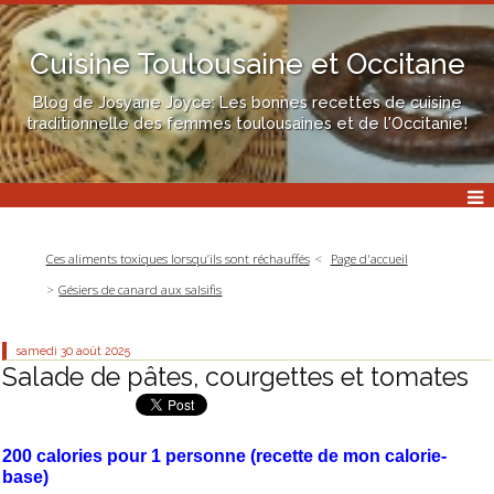
Cuisine Toulousaine et Occitane
Blog de Josyane Joyce: Les bonnes recettes de cuisine
traditionnelle des femmes toulousaines et de l'Occitanie!
Ces aliments toxiques lorsqu’ils sont réchauffés
Page d'accueil
Gésiers de canard aux salsifis
samedi 30
août 2025
Salade de pâtes, courgettes et tomates
200 calories pour 1 personne (recette de mon calorie-
base)