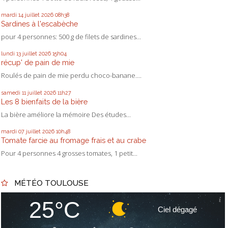
mardi 14
juillet 2026
08h38
Sardines à l'escabèche
pour 4 personnes: 500 g de filets de sardines...
lundi 13
juillet 2026
15h04
récup' de pain de mie
Roulés de pain de mie perdu choco-banane....
samedi 11
juillet 2026
11h27
Les 8 bienfaits de la bière
La bière améliore la mémoire Des études...
mardi 07
juillet 2026
10h48
Tomate farcie au fromage frais et au crabe
Pour 4 personnes 4 grosses tomates, 1 petit...
MÉTÉO TOULOUSE
25°C
Ciel dégagé