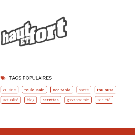
TAGS POPULAIRES
cuisine
toulousain
occitanie
santé
toulouse
actualité
blog
recettes
gastronomie
société