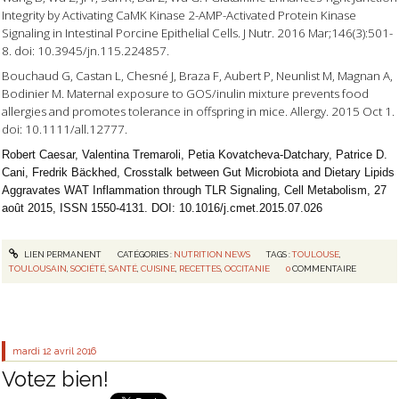
Integrity by Activating CaMK Kinase 2-AMP-Activated Protein Kinase
Signaling in Intestinal Porcine Epithelial Cells. J Nutr. 2016 Mar;146(3):501-
8. doi: 10.3945/jn.115.224857.
Bouchaud G, Castan L, Chesné J, Braza F, Aubert P, Neunlist M, Magnan A,
Bodinier M. Maternal exposure to GOS/inulin mixture prevents food
allergies and promotes tolerance in offspring in mice. Allergy. 2015 Oct 1.
doi: 10.1111/all.12777.
Robert Caesar, Valentina Tremaroli, Petia Kovatcheva-Datchary, Patrice D.
Cani, Fredrik Bäckhed, Crosstalk between Gut Microbiota and Dietary Lipids
Aggravates WAT Inflammation through TLR Signaling, Cell Metabolism, 27
août 2015, ISSN 1550-4131. DOI: 10.1016/j.cmet.2015.07.026
LIEN PERMANENT
CATÉGORIES :
NUTRITION NEWS
TAGS :
TOULOUSE
,
TOULOUSAIN
,
SOCIÉTÉ
,
SANTÉ
,
CUISINE
,
RECETTES
,
OCCITANIE
0
COMMENTAIRE
mardi 12
avril 2016
Votez bien!