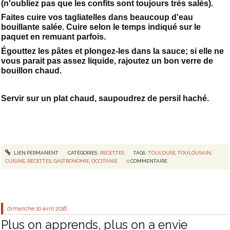
(n'oubliez pas que les confits sont toujours très salés).
Faites cuire vos tagliatelles dans beaucoup d'eau
bouillante salée. Cuire selon le temps indiqué sur le
paquet en remuant parfois.
Égouttez les pâtes et plongez-les dans la sauce; si elle ne
vous parait pas assez liquide, rajoutez un bon verre de
bouillon chaud.
Servir sur un plat chaud, saupoudrez de persil haché.
LIEN PERMANENT
CATÉGORIES :
RECETTES
TAGS :
TOULOUSE
,
TOULOUSAIN
,
CUISINE
,
RECETTES
,
GASTRONOMIE
,
OCCITANIE
0
COMMENTAIRE
dimanche 10
avril 2016
Plus on apprends, plus on a envie