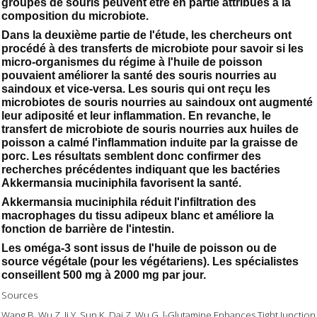
groupes de souris peuvent être en partie attribués à la
composition du microbiote.
Dans la deuxième partie de l'étude, les chercheurs ont
procédé à des transferts de microbiote pour savoir si les
micro-organismes du régime à l'huile de poisson
pouvaient améliorer la santé des souris nourries au
saindoux et vice-versa. Les souris qui ont reçu les
microbiotes de souris nourries au saindoux ont augmenté
leur adiposité et leur inflammation. En revanche, le
transfert de microbiote de souris nourries aux huiles de
poisson a calmé l'inflammation induite par la graisse de
porc. Les résultats semblent donc confirmer des
recherches précédentes indiquant que les bactéries
Akkermansia muciniphila favorisent la santé.
Akkermansia muciniphila réduit l'infiltration des
macrophages du tissu adipeux blanc et améliore la
fonction de barrière de l'intestin.
Les oméga-3 sont issus de l'huile de poisson ou de
source végétale (pour les végétariens). Les spécialistes
conseillent 500 mg à 2000 mg par jour.
Sources
Wang B, Wu Z, Ji Y, Sun K, Dai Z, Wu G. l-Glutamine Enhances Tight Junction