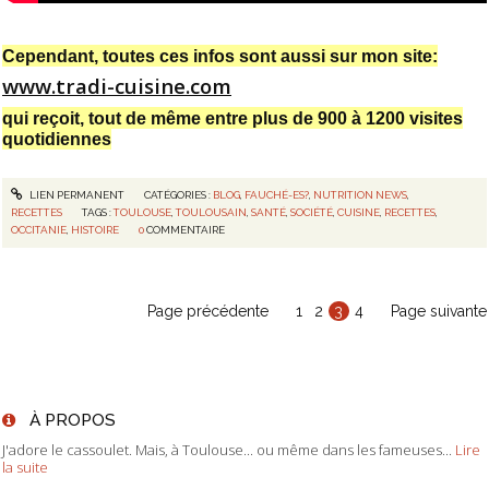
Cependant, toutes ces infos sont aussi sur mon site:
www.tradi-cuisine.com
qui reçoit, tout de même entre plus de 900 à 1200 visites
quotidiennes
LIEN PERMANENT
CATÉGORIES :
BLOG
,
FAUCHÉ-ES?
,
NUTRITION NEWS
,
RECETTES
TAGS :
TOULOUSE
,
TOULOUSAIN
,
SANTÉ
,
SOCIÉTÉ
,
CUISINE
,
RECETTES
,
OCCITANIE
,
HISTOIRE
0
COMMENTAIRE
Page précédente
1
2
3
4
Page suivante
À PROPOS
J'adore le cassoulet. Mais, à Toulouse... ou même dans les fameuses...
Lire
la suite