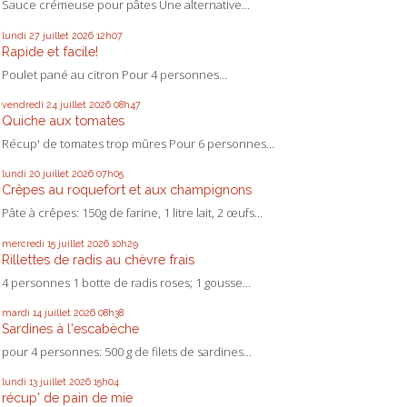
Sauce crémeuse pour pâtes Une alternative...
lundi 27
juillet 2026
12h07
Rapide et facile!
Poulet pané au citron Pour 4 personnes...
vendredi 24
juillet 2026
08h47
Quiche aux tomates
Récup' de tomates trop mûres Pour 6 personnes...
lundi 20
juillet 2026
07h05
Crêpes au roquefort et aux champignons
Pâte à crêpes: 150g de farine, 1 litre lait, 2 œufs...
mercredi 15
juillet 2026
10h29
Rillettes de radis au chèvre frais
4 personnes 1 botte de radis roses; 1 gousse...
mardi 14
juillet 2026
08h38
Sardines à l'escabèche
pour 4 personnes: 500 g de filets de sardines...
lundi 13
juillet 2026
15h04
récup' de pain de mie