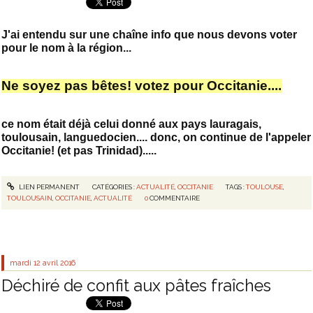
J'ai entendu sur une chaîne info que nous devons voter
pour le nom à la région...
Ne soyez pas bêtes! votez pour Occitanie....
ce nom était déjà celui donné aux pays lauragais,
toulousain, languedocien.... donc, on continue de l'appeler
Occitanie! (et pas Trinidad).....
LIEN PERMANENT
CATÉGORIES :
ACTUALITÉ
,
OCCITANIE
TAGS :
TOULOUSE
,
TOULOUSAIN
,
OCCITANIE
,
ACTUALITÉ
0
COMMENTAIRE
mardi 12
avril 2016
Déchiré de confit aux pâtes fraîches