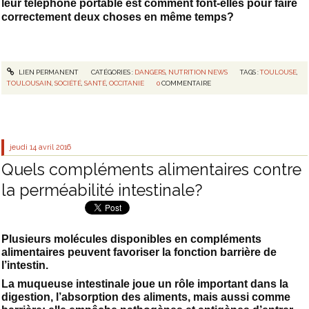
leur téléphone portable est comment font-elles pour faire
correctement deux choses en même temps?
LIEN PERMANENT
CATÉGORIES :
DANGERS
,
NUTRITION NEWS
TAGS :
TOULOUSE
,
TOULOUSAIN
,
SOCIÉTÉ
,
SANTÉ
,
OCCITANIE
0
COMMENTAIRE
jeudi 14
avril 2016
Quels compléments alimentaires contre
la perméabilité intestinale?
Plusieurs molécules disponibles en compléments
alimentaires peuvent favoriser la fonction barrière de
l’intestin.
La muqueuse intestinale joue un rôle important dans la
digestion, l’absorption des aliments, mais aussi comme