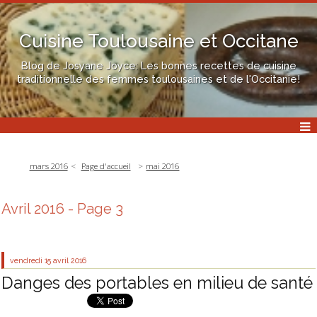
Cuisine Toulousaine et Occitane
Blog de Josyane Joyce: Les bonnes recettes de cuisine
traditionnelle des femmes toulousaines et de l'Occitanie!
mars 2016
Page d'accueil
mai 2016
Avril 2016
- Page 3
vendredi 15
avril 2016
Danges des portables en milieu de santé