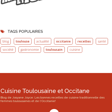
TAGS POPULAIRES
blog
toulouse
actualité
occitanie
recettes
santé
société
gastronomie
toulousain
cuisine
Cuisine Toulousaine et Occitane
Blog de Josyane Joyce: Les bonnes recettes de cuisine traditionnelle des
femmes toulousaines et de l'Occitanie!