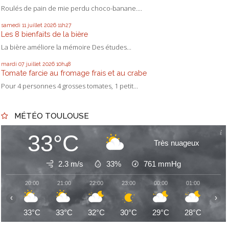
Roulés de pain de mie perdu choco-banane....
samedi 11
juillet 2026
11h27
Les 8 bienfaits de la bière
La bière améliore la mémoire Des études...
mardi 07
juillet 2026
10h48
Tomate farcie au fromage frais et au crabe
Pour 4 personnes 4 grosses tomates, 1 petit...
MÉTÉO TOULOUSE
33°C
Très nuageux
2.3 m/s
33%
761
mmHg
20:00
21:00
22:00
23:00
00:00
01:00
02:
‹
›
33°C
33°C
32°C
30°C
29°C
28°C
27