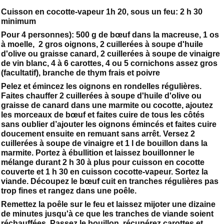
Cuisson en cocotte-vapeur 1h 20, sous un feu: 2 h 30
minimum
Pour 4 personnes): 500 g de bœuf dans la macreuse, 1 os
à moelle, 2 gros oignons, 2 cuillerées à soupe d'huile
d'olive ou graisse canard, 2 cuillerées à soupe de vinaigre
de vin blanc, 4 à 6 carottes, 4 ou 5 cornichons assez gros
(facultatif), branche de thym frais et poivre
Pelez et émincez les oignons en rondelles régulières.
Faites chauffer 2 cuillerées à soupe d'huile d'olive ou
graisse de canard dans une marmite ou cocotte, ajoutez
les morceaux de bœuf et faites cuire de tous les côtés
sans oublier d’ajouter les oignons émincés et faites cuire
doucement ensuite en remuant sans arrêt. Versez 2
cuillerées à soupe de vinaigre et 1 l de bouillon dans la
marmite. Portez à ébullition et laissez bouillonner le
mélange durant 2 h 30 à plus pour cuisson en cocotte
couverte et 1 h 30 en cuisson cocotte-vapeur. Sortez la
viande. Découpez le bœuf cuit en tranches régulières pas
trop fines et rangez dans une poêle.
Remettez la poêle sur le feu et laissez mijoter une dizaine
de minutes jusqu'à ce que les tranches de viande soient
réchauffées. Passez le bouillon, récupérez carottes et