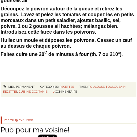
gousses ail
Découpez le poivron autour de la queue et retirez les
graines. Lavez et pelez les tomates et coupez les en petits
morceaux dans un petit saladier, ajoutez basilic, sel,
poivre, 1 ou 2 gousses ail hachées; mélangez bien.
Introduisez cette farce dans les poivrons.
Huilez un moule et déposez les poivrons. Cassez un œuf
au dessus de chaque poivron.
e
Faites cuire une 20
de minutes à four (th. 7 ou 210°).
LIEN PERMANENT
CATÉGORIES :
RECETTES
TAGS :
TOULOUSE
,
TOULOUSAIN
,
RECETTES
,
CUISINE
,
OCCITANIE
0
COMMENTAIRE
mardi 19
avril 2016
Pub pour ma voisine!