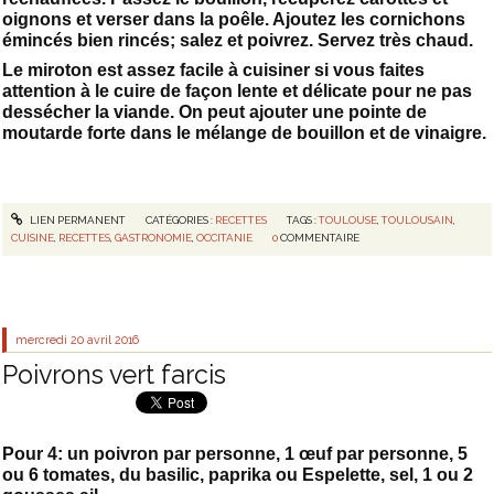
oignons et verser dans la poêle. Ajoutez les cornichons
émincés bien rincés; salez et poivrez. Servez très chaud.
Le miroton est assez facile à cuisiner si vous faites
attention à le cuire de façon lente et délicate pour ne pas
dessécher la viande. On peut ajouter une pointe de
moutarde forte dans le mélange de bouillon et de vinaigre.
LIEN PERMANENT
CATÉGORIES :
RECETTES
TAGS :
TOULOUSE
,
TOULOUSAIN
,
CUISINE
,
RECETTES
,
GASTRONOMIE
,
OCCITANIE
0
COMMENTAIRE
mercredi 20
avril 2016
Poivrons vert farcis
Pour 4: un poivron par personne, 1 œuf par personne, 5
ou 6 tomates, du basilic, paprika ou Espelette, sel, 1 ou 2