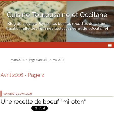
Cuisine Toulousaine et Occitane
Blog de Josyane Joyce: Les bonnes recettes de cuisine
traditionnelle des femmes toulousaines et de l'Occitanie!
mars 2016
Page d'accueil
mai 2016
Avril 2016
- Page 2
vendredi 22
avril 2016
Une recette de boeuf “miroton"