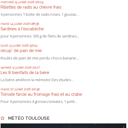
mercredi 15
juillet 2026
10h29
Rillettes de radis au chèvre frais
4 personnes 1 botte de radis roses; 1 gousse...
mardi 14
juillet 2026
08h38
Sardines à l'escabèche
pour 4 personnes: 500 g de filets de sardines...
lundi 13
juillet 2026
15h04
récup' de pain de mie
Roulés de pain de mie perdu choco-banane....
samedi 11
juillet 2026
11h27
Les 8 bienfaits de la bière
La bière améliore la mémoire Des études...
mardi 07
juillet 2026
10h48
Tomate farcie au fromage frais et au crabe
Pour 4 personnes 4 grosses tomates, 1 petit...
MÉTÉO TOULOUSE