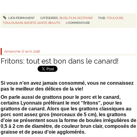
LIEN PERMANENT
CATÉGORIES :
BLOG
,
FILM
,
OCCITANIE
TAGS :
TOULOUSE
,
TOULOUSAIN
,
SOCIÉTÉ
,
SANTÉ
,
BEAUTÉ
0
COMMENTAIRE
dimanche 17
avril 2016
Fritons: tout est bon dans le canard!
Si vous n'en avez jamais consommé, vous ne connaissez
pas le meilleur des délices de la vie!
On parle aussi de grattons pour le porc et le canard,
certains Lyonnais préférant le mot “fritons“, pour les
grattons de canard. Alors que les grattons classiques au
porc sont assez gros (morceaux de 5 cm), les grattons
d'oie se présentent sous la forme de boules irrégulières de
0,5 à 2 cm de diamètre, de couleur brun clair, composés de
graisse et de peau d'oie agglomérés.