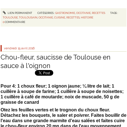
LIEN PERMANENT
CATÉGORIES :
GASTRONOMIE
,
OCCITANIE
,
RECETTES
TAGS :
TOULOUSE
,
TOULOUSAIN
,
OCCITANIE
,
CUISINE
,
RECETTES
,
HISTOIRE
0
COMMENTAIRE
vendredi 15
avril 2016
Chou-fleur, saucisse de Toulouse en
sauce à l'oignon
Pour 4: 1 choux fleur; 1 oignon jaune; ¼ litre de lait; 1
cuillère à soupe de farine; 1 cuillère à soupe de noisettes;
1 cuillère à café de moutarde; noix de muscade, 50 g de
graisse de canard
Otez les feuilles vertes et le trognon du choux fleur.
Détachez les bouquets, le saler et poivrer. Faites bouillir de
l'eau dans une grande marmite d'eau salées et faites cuire
le chou-fleur environ 20 mn dans de l'eau moyennement