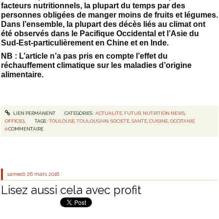
facteurs nutritionnels, la plupart du temps par des
personnes obligées de manger moins de fruits et légumes.
Dans l’ensemble, la plupart des décès liés au climat ont
été observés dans le Pacifique Occidental et l’Asie du
Sud-Est-particulièrement en Chine et en Inde.
NB : L’article n’a pas pris en compte l’effet du
réchauffement climatique sur les maladies d’origine
alimentaire.
LIEN PERMANENT
CATÉGORIES :
ACTUALITÉ
,
FUTUR
,
NUTRITION NEWS
,
OFFICIEL
TAGS :
TOULOUSE
,
TOULOUSAIN
,
SOCIÉTÉ
,
SANTÉ
,
CUISINE
,
OCCITANIE
0
COMMENTAIRE
samedi 26
mars 2016
Lisez aussi cela avec profit