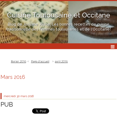
Cuisine Toulousaine et Occitane
Blog de Josyane Joyce: Les bonnes recettes de cuisine
traditionnelle des femmes toulousaines et de l'Occitanie!
février 2016
Page d'accueil
avril 2016
Mars 2016
mercredi 30
mars 2016
PUB