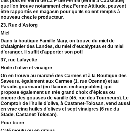
Les pots en verre de La P’tite Ferme (ferme à Caussade)
que l’on trouve notamment chez Ferme Attitude, peuvent
être rapportés en magasin pour qu’ils soient remplis à
nouveau chez le producteur.
23, Rue d’Astorg
Miel
Dans la boutique Famille Mary, on trouve du miel de
châtaignier des Landes, du miel d’eucalyptus et du miel
d’oranger. Il suffit d’apporter son pot!
37, rue Lafayette
Huile d’olive et vinaigre
On en trouve au marché des Carmes et à la Boutique des
Saveurs, également aux Carmes (1, rue Ozenne) et au
Paradis gourmand (en flacons rechargeables), qui
propose également un très grand choix d’épices ou
encore des gousses de vanille (45, rue des Tourneurs). Le
Comptoir de l’huile d’olive, à Castanet-Tolosan, vend aussi
en vrac cinq huiles d’olives et sept vinaigres (6 rue du
Stade, Castanet-Tolosan).
Pour boire
Café moulu ou en grains