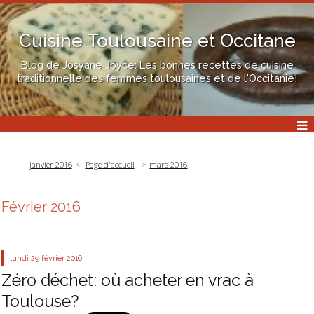
Cuisine Toulousaine et Occitane
Blog de Josyane Joyce: Les bonnes recettes de cuisine
traditionnelle des femmes toulousaines et de l'Occitanie!
janvier 2016
Page d'accueil
mars 2016
Février 2016
lundi 29
février 2016
Zéro déchet: où acheter en vrac à
Toulouse?