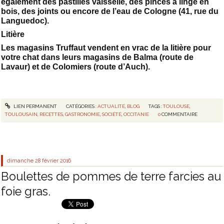
également des pastilles vaisselle, des pinces à linge en
bois, des joints ou encore de l’eau de Cologne (41, rue du
Languedoc).
Litière
Les magasins Truffaut vendent en vrac de la litière pour
votre chat dans leurs magasins de Balma (route de
Lavaur) et de Colomiers (route d’Auch).
LIEN PERMANENT
CATÉGORIES :
ACTUALITÉ
,
BLOG
TAGS :
TOULOUSE
,
TOULOUSAIN
,
RECETTES
,
GASTRONOMIE
,
SOCIÉTÉ
,
OCCITANIE
0
COMMENTAIRE
dimanche 28
février 2016
Boulettes de pommes de terre farcies au
foie gras.