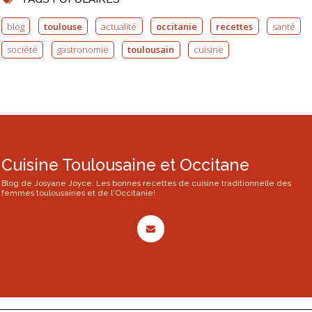
blog
toulouse
actualité
occitanie
recettes
santé
société
gastronomie
toulousain
cuisine
Cuisine Toulousaine et Occitane
Blog de Josyane Joyce: Les bonnes recettes de cuisine traditionnelle des
femmes toulousaines et de l'Occitanie!