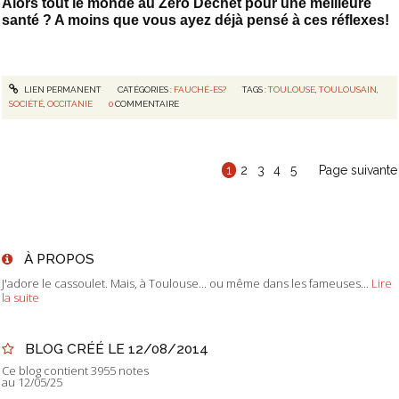
Alors tout le monde au Zéro Déchet pour une meilleure
santé ? A moins que vous ayez déjà pensé à ces réflexes!
LIEN PERMANENT
CATÉGORIES :
FAUCHÉ-ES?
TAGS :
TOULOUSE
,
TOULOUSAIN
,
SOCIÉTÉ
,
OCCITANIE
0
COMMENTAIRE
1
2
3
4
5
Page suivante
À PROPOS
J'adore le cassoulet. Mais, à Toulouse... ou même dans les fameuses...
Lire
la suite
BLOG CRÉÉ LE 12/08/2014
Ce blog contient 3955 notes
au 12/05/25