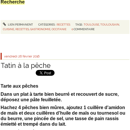
Recherche
LIEN PERMANENT
CATÉGORIES :
RECETTES
TAGS :
TOULOUSE
,
TOULOUSAIN
,
CUISINE
,
RECETTES
,
GASTRONOMIE
,
OCCITANIE
0
COMMENTAIRE
vendredi 26
février 2016
Tatin à la pêche
Tarte aux pêches
Dans un plat à tarte bien beurré et recouvert de sucre,
déposez une pâte feuilletée.
Hachez 4 pêches bien mûres, ajoutez 1 cuillère d'amidon
de maïs et deux cuillères d'huile de maïs ou tournesol ou
du beurre, une pincée de sel, une tasse de pain rassis
émietté et trempé dans du lait.