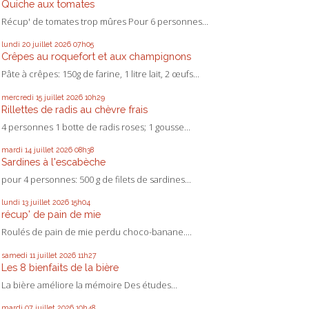
Quiche aux tomates
Récup' de tomates trop mûres Pour 6 personnes...
lundi 20
juillet 2026
07h05
Crêpes au roquefort et aux champignons
Pâte à crêpes: 150g de farine, 1 litre lait, 2 œufs...
mercredi 15
juillet 2026
10h29
Rillettes de radis au chèvre frais
4 personnes 1 botte de radis roses; 1 gousse...
mardi 14
juillet 2026
08h38
Sardines à l'escabèche
pour 4 personnes: 500 g de filets de sardines...
lundi 13
juillet 2026
15h04
récup' de pain de mie
Roulés de pain de mie perdu choco-banane....
samedi 11
juillet 2026
11h27
Les 8 bienfaits de la bière
La bière améliore la mémoire Des études...
mardi 07
juillet 2026
10h48