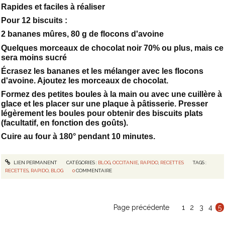
Rapides et faciles à réaliser
Pour 12 biscuits :
2 bananes mûres, 80 g de flocons d'avoine
Quelques morceaux de chocolat noir 70% ou plus, mais ce
sera moins sucré
Écrasez les bananes et les mélanger avec les flocons
d'avoine. Ajoutez les morceaux de chocolat.
Formez des petites boules à la main ou avec une cuillère à
glace et les placer sur une plaque à pâtisserie. Presser
légèrement les boules pour obtenir des biscuits plats
(facultatif, en fonction des goûts).
Cuire au four à 180° pendant 10 minutes.
LIEN PERMANENT
CATÉGORIES :
BLOG
,
OCCITANIE
,
RAPIDO
,
RECETTES
TAGS :
RECETTES
,
RAPIDO
,
BLOG
0
COMMENTAIRE
Page précédente
1
2
3
4
5