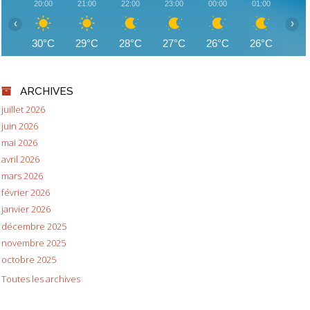
20:00
21:00
22:00
23:00
00:00
01:00
02:
‹
›
30°C
29°C
28°C
27°C
26°C
26°C
24
ARCHIVES
juillet 2026
juin 2026
mai 2026
avril 2026
mars 2026
février 2026
janvier 2026
décembre 2025
novembre 2025
octobre 2025
Toutes les archives