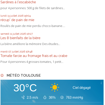
Sardines à l'escabèche
pour 4 personnes: 500 g de filets de sardines...
lundi 13
juillet 2026
15h04
récup' de pain de mie
Roulés de pain de mie perdu choco-banane....
samedi 11
juillet 2026
11h27
Les 8 bienfaits de la bière
La bière améliore la mémoire Des études...
mardi 07
juillet 2026
10h48
Tomate farcie au fromage frais et au crabe
Pour 4 personnes 4 grosses tomates, 1 petit...
MÉTÉO TOULOUSE
30°C
Ciel dégagé
2.5 m/s
36%
763
mmHg