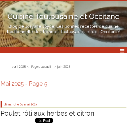
Cuisine Toulousaine et Occitane
Blog de Josyane Joyce: Les bonnes recettes de cuisine
traditionnelle des femmes toulousaines et de l'Occitanie!
avril 2025
Page d'accueil
juin 2025
Mai 2025
- Page 5
dimanche 04
mai 2025
Poulet rôti aux herbes et citron