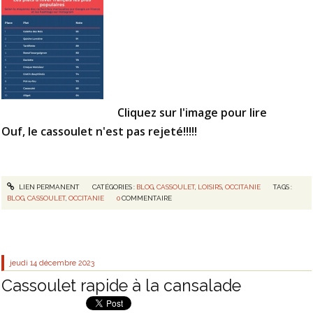
Cliquez sur l'image pour lire
Ouf, le cassoulet n'est pas rejeté!!!!!
LIEN PERMANENT
CATÉGORIES :
BLOG
,
CASSOULET
,
LOISIRS
,
OCCITANIE
TAGS :
BLOG
,
CASSOULET
,
OCCITANIE
0
COMMENTAIRE
jeudi 14
décembre 2023
Cassoulet rapide à la cansalade