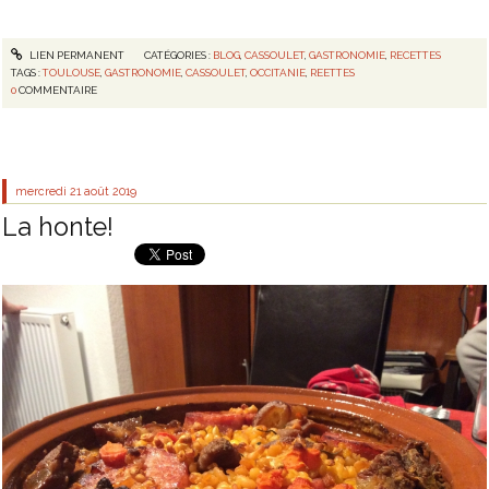
LIEN PERMANENT
CATÉGORIES :
BLOG
,
CASSOULET
,
GASTRONOMIE
,
RECETTES
TAGS :
TOULOUSE
,
GASTRONOMIE
,
CASSOULET
,
OCCITANIE
,
REETTES
0
COMMENTAIRE
mercredi 21
août 2019
La honte!