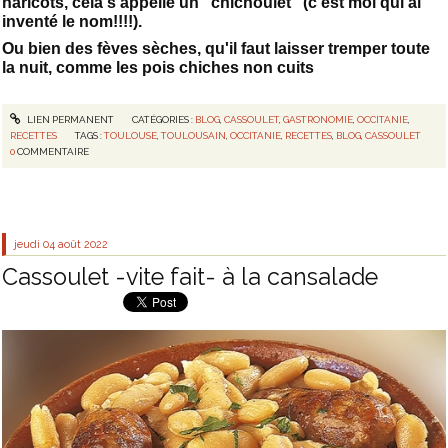
haricots, cela s'appelle un "chichoulet" (c'est moi qui ai
inventé le nom!!!!).
Ou bien des fèves sèches, qu'il faut laisser tremper toute
la nuit, comme les pois chiches non cuits
LIEN PERMANENT
CATÉGORIES :
BLOG
,
CASSOULET
,
GASTRONOMIE
,
OCCITANIE
,
RECETTES
TAGS :
TOULOUSE
,
TOULOUSAIN
,
OCCITANIE
,
RECETTES
,
BLOG
,
CASSOULET
0
COMMENTAIRE
jeudi 04
août 2022
Cassoulet -vite fait- à la cansalade