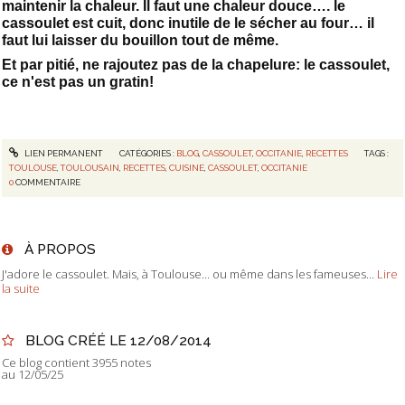
maintenir la chaleur. Il faut une chaleur douce…. le
cassoulet est cuit, donc inutile de le sécher au four… il
faut lui laisser du bouillon tout de même.
Et par pitié, ne rajoutez pas de la chapelure: le cassoulet,
ce n'est pas un gratin!
LIEN PERMANENT
CATÉGORIES :
BLOG
,
CASSOULET
,
OCCITANIE
,
RECETTES
TAGS :
TOULOUSE
,
TOULOUSAIN
,
RECETTES
,
CUISINE
,
CASSOULET
,
OCCITANIE
0
COMMENTAIRE
À PROPOS
J'adore le cassoulet. Mais, à Toulouse... ou même dans les fameuses...
Lire
la suite
BLOG CRÉÉ LE 12/08/2014
Ce blog contient 3955 notes
au 12/05/25