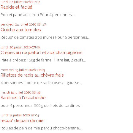
lundi 27
juillet 2026
12h07
Rapide et facile!
Poulet pané au citron Pour 4 personnes...
vendredi 24
juillet 2026
08h47
Quiche aux tomates
Récup' de tomates trop mûres Pour 6 personnes...
lundi 20
juillet 2026
07h05
Crêpes au roquefort et aux champignons
Pâte à crêpes: 150g de farine, 1 litre lait, 2 œufs...
mercredi 15
juillet 2026
10h29
Rillettes de radis au chèvre frais
4 personnes 1 botte de radis roses; 1 gousse...
mardi 14
juillet 2026
08h38
Sardines à l'escabèche
pour 4 personnes: 500 g de filets de sardines...
lundi 13
juillet 2026
15h04
récup' de pain de mie
Roulés de pain de mie perdu choco-banane....