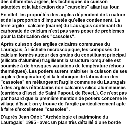
des différentes argiles, les techniques de cuisson
adaptées et la fabrication des "cassoles" allant au four.
En effet, les propriétés des argiles dépendent de la nature
et de la proportion d'impuretés qu'elles contiennent. La
terre argilo - calcaire (marne) du Lauragais contenant du
carbonate de calcium n'est pas sans poser de problèmes
pour la fabrication des "cassoles".
Après cuisson des argiles calcaires communes du
Lauragais, à l'échelle microscopique, les composés du
calcium formés autour des grains du constituant principal
(silicate d'alumine) fragilisent la structure lorsqu'elle est
soumise à de brusques variations de température (chocs
thermiques). Les potiers surent maîtriser la cuisson de ses
argiles (température) et la technique de fabrication des
"cassoles" en mélangeant l'argile commune du Lauragais
à des argiles réfractaires non calcaires silico-alumineuses
(carrières d'Issel, de Saint Papoul, de Revel..). Ce n'est pas
par hasard que la première mention de potiers concerne le
village d’Issel: on y trouve de l'argile particulièrement apte
à faire d'excellentes "cassoles".
D'après Jean Odol: "Archéologie et patrimoine du
Lauragais” 1995 - avec un plan très détaillé d’une borde