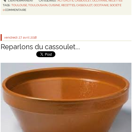
LIEN PERMANENT
CATÉGORIES :
ACTUALITÉ
,
CASSOULET
,
OCCITANIE
,
RECETTES
TAGS :
TOULOUSE
,
TOULOUSAIN
,
CUISINE
,
RECETTES
,
CASSOULET
,
OCCITANIE
,
SOCIÉTÉ
0
COMMENTAIRE
vendredi 27
avril 2018
Reparlons du cassoulet...