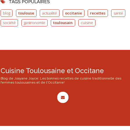
TAGS POPULAIRES
blog
toulouse
actualité
occitanie
recettes
santé
société
gastronomie
toulousain
cuisine
Cuisine Toulousaine et Occitane
Blog de Josyane Joyce: Les bonnes recettes de cuisine traditionnelle des
femmes toulousaines et de l'Occitanie!