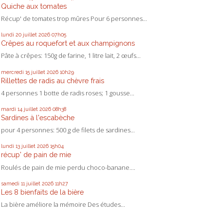
Quiche aux tomates
Récup' de tomates trop mûres Pour 6 personnes...
lundi 20
juillet 2026
07h05
Crêpes au roquefort et aux champignons
Pâte à crêpes: 150g de farine, 1 litre lait, 2 œufs...
mercredi 15
juillet 2026
10h29
Rillettes de radis au chèvre frais
4 personnes 1 botte de radis roses; 1 gousse...
mardi 14
juillet 2026
08h38
Sardines à l'escabèche
pour 4 personnes: 500 g de filets de sardines...
lundi 13
juillet 2026
15h04
récup' de pain de mie
Roulés de pain de mie perdu choco-banane....
samedi 11
juillet 2026
11h27
Les 8 bienfaits de la bière
La bière améliore la mémoire Des études...