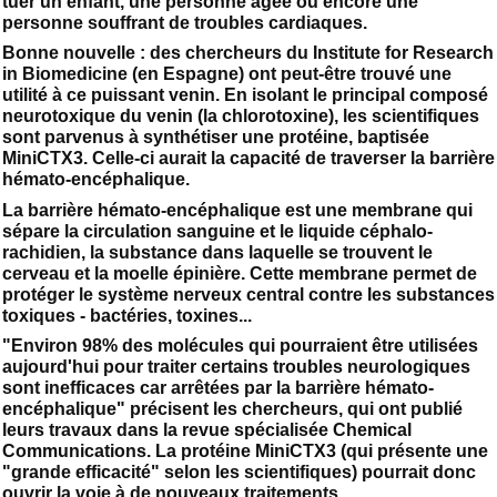
tuer un enfant, une personne âgée ou encore une
personne souffrant de troubles cardiaques.
Bonne nouvelle : des chercheurs du Institute for Research
in Biomedicine (en Espagne) ont peut-être trouvé une
utilité à ce puissant venin. En isolant le principal composé
neurotoxique du venin (la chlorotoxine), les scientifiques
sont parvenus à synthétiser une protéine, baptisée
MiniCTX3. Celle-ci aurait la capacité de traverser la barrière
hémato-encéphalique.
La barrière hémato-encéphalique est une membrane qui
sépare la circulation sanguine et le liquide céphalo-
rachidien, la substance dans laquelle se trouvent le
cerveau et la moelle épinière. Cette membrane permet de
protéger le système nerveux central contre les substances
toxiques - bactéries, toxines...
"Environ 98% des molécules qui pourraient être utilisées
aujourd'hui pour traiter certains troubles neurologiques
sont inefficaces car arrêtées par la barrière hémato-
encéphalique" précisent les chercheurs, qui ont publié
leurs travaux dans la revue spécialisée Chemical
Communications. La protéine MiniCTX3 (qui présente une
"grande efficacité" selon les scientifiques) pourrait donc
ouvrir la voie à de nouveaux traitements.