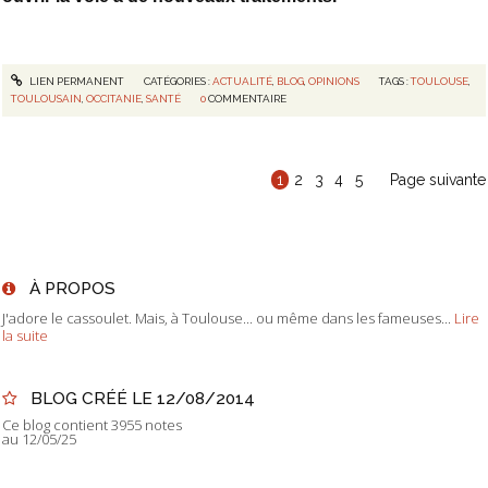
LIEN PERMANENT
CATÉGORIES :
ACTUALITÉ
,
BLOG
,
OPINIONS
TAGS :
TOULOUSE
,
TOULOUSAIN
,
OCCITANIE
,
SANTÉ
0
COMMENTAIRE
1
2
3
4
5
Page suivante
À PROPOS
J'adore le cassoulet. Mais, à Toulouse... ou même dans les fameuses...
Lire
la suite
BLOG CRÉÉ LE 12/08/2014
Ce blog contient 3955 notes
au 12/05/25