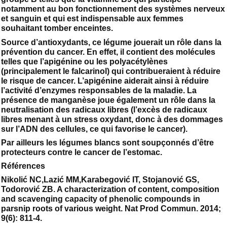
notamment au bon fonctionnement des systèmes nerveux
et sanguin et qui est indispensable aux femmes
souhaitant tomber enceintes.
Source d’antioxydants, ce légume jouerait un rôle dans la
prévention du cancer. En effet, il contient des molécules
telles que l’apigénine ou les polyacétylènes
(principalement le falcarinol) qui contribueraient à réduire
le risque de cancer. L’apigénine aiderait ainsi à réduire
l’activité d’enzymes responsables de la maladie. La
présence de manganèse joue également un rôle dans la
neutralisation des radicaux libres (l’excès de radicaux
libres menant à un stress oxydant, donc à des dommages
sur l’ADN des cellules, ce qui favorise le cancer).
Par ailleurs les légumes blancs sont soupçonnés d’être
protecteurs contre le cancer de l’estomac.
Références
Nikolić NC,Lazić MM,Karabegović IT, Stojanović GS,
Todorović ZB. A characterization of content, composition
and scavenging capacity of phenolic compounds in
parsnip roots of various weight. Nat Prod Commun. 2014;
9(6): 811-4.