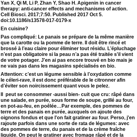
Yan X, Qi M, Li P, Zhan Y, Shao H. Apigenin in cancer
therapy: anti-cancer effects and mechanisms of action.
Cell Biosci. 2017;7:50. Published 2017 Oct 5.
doi:10.1186/s13578-017-0179-x
En cuisine?
Pas compliqué: Le panais se prépare de la même manière
que la carotte ou la pomme de terre. Il doit être rincé et
brossé à l’eau claire pour éliminer tout résidu. L’épluchage
n’est pas obligatoire si la peau n’a pas été traitée s'il vient
de votre potager. J'en ai pas encore trouvé en bio mais je
ne vais pas dans les magasins spécialisés en bio.
Attention: c’est un légume sensible à l’oxydation comme
le céleri-rave, il est donc préférable de le citronner afin
d’éviter son noircissement quant vous le pelez.
Il peut se consommer -aussi bien- cuit que cru: râpé dans
une salade, en purée, sous forme de soupe, grillé au four,
en pot-au-feu, en poêlée…Par exemple, des pommes de
terre et des panais en purée, auxquels on ajoute des
oignons fondus et que l'on fait gratiner au four. Perso, j'en
rajoute parfois dans une sorte de rata de légumes: avec
des pommes de terre, du panais et de la crème fraîche
liquide. On peut le gratiner avec fromage râpé et de la