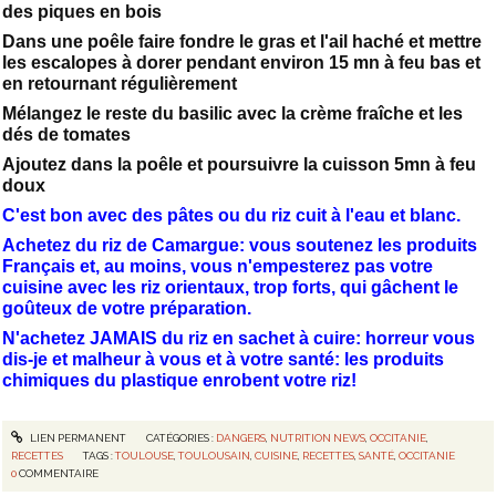
des piques en bois
Dans une poêle faire fondre le gras et l'ail haché et mettre
les escalopes à dorer pendant environ 15 mn à feu bas et
en retournant régulièrement
Mélangez le reste du basilic avec la crème fraîche et les
dés de tomates
Ajoutez dans la poêle et poursuivre la cuisson 5mn à feu
doux
C'est bon avec des pâtes ou du riz cuit à l'eau et blanc.
Achetez du riz de Camargue: vous soutenez les produits
Français et, au moins, vous n'empesterez pas votre
cuisine avec les riz orientaux, trop forts, qui gâchent le
goûteux de votre préparation.
N'achetez JAMAIS du riz en sachet à cuire: horreur vous
dis-je et malheur à vous et à votre santé: les produits
chimiques du plastique enrobent votre riz!
LIEN PERMANENT
CATÉGORIES :
DANGERS
,
NUTRITION NEWS
,
OCCITANIE
,
RECETTES
TAGS :
TOULOUSE
,
TOULOUSAIN
,
CUISINE
,
RECETTES
,
SANTÉ
,
OCCITANIE
0
COMMENTAIRE