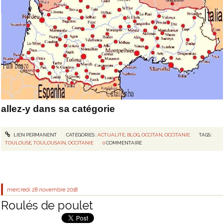
allez-y dans sa catégorie
LIEN PERMANENT
CATÉGORIES :
ACTUALITÉ
,
BLOG
,
OCCITAN
,
OCCITANIE
TAGS :
TOULOUSE
,
TOULOUSAIN
,
OCCITANIE
0
COMMENTAIRE
mercredi 28
novembre 2018
Roulés de poulet