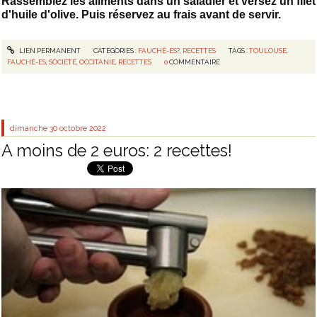
Rassemblez les aliments dans un saladier et versez un filet
d'huile d'olive. Puis réservez au frais avant de servir.
LIEN PERMANENT
CATÉGORIES :
FAUCHÉ-ES?
,
RECETTES
TAGS :
TOULOUSE
,
FAUCHÉ-ES
,
SOCIÉTÉ
,
OCCITANIE
,
RECETTES
0
COMMENTAIRE
dimanche 30
octobre 2022
A moins de 2 euros: 2 recettes!