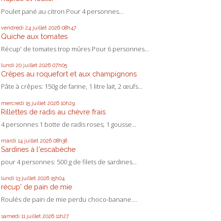
Poulet pané au citron Pour 4 personnes...
vendredi 24
juillet 2026
08h47
Quiche aux tomates
Récup' de tomates trop mûres Pour 6 personnes...
lundi 20
juillet 2026
07h05
Crêpes au roquefort et aux champignons
Pâte à crêpes: 150g de farine, 1 litre lait, 2 œufs...
mercredi 15
juillet 2026
10h29
Rillettes de radis au chèvre frais
4 personnes 1 botte de radis roses; 1 gousse...
mardi 14
juillet 2026
08h38
Sardines à l'escabèche
pour 4 personnes: 500 g de filets de sardines...
lundi 13
juillet 2026
15h04
récup' de pain de mie
Roulés de pain de mie perdu choco-banane....
samedi 11
juillet 2026
11h27