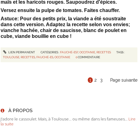
maïs et les haricots rouges. Saupoudrez d'épices.
Versez ensuite la pulpe de tomates. Faites chauffer.
Astuce: Pour des petits prix, la viande a été soustraite
dans cette version. Adaptez la recette selon vos envies;
vianche hachée, chair de saucisse, blanc de poulet en
cube, viande bouillie en cube !
LIEN PERMANENT
CATÉGORIES :
FAUCHÉ-ES?
,
OCCITANIE
,
RECETTES
TAGS :
TOULOUSE
,
RECETTES
,
FAUCHÉ-ES
,
OCCITANIE
0
COMMENTAIRE
1
2
3
Page suivante
À PROPOS
J'adore le cassoulet. Mais, à Toulouse... ou même dans les fameuses...
Lire
la suite