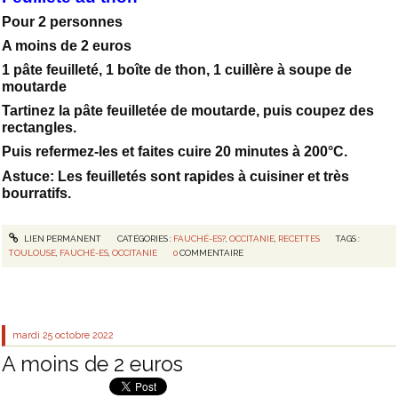
Pour 2 personnes
A moins de 2 euros
1 pâte feuilleté, 1 boîte de thon, 1 cuillère à soupe de
moutarde
Tartinez la pâte feuilletée de moutarde, puis coupez des
rectangles.
Puis refermez-les et faites cuire 20 minutes à 200°C.
Astuce: Les feuilletés sont rapides à cuisiner et très
bourratifs.
LIEN PERMANENT
CATÉGORIES :
FAUCHÉ-ES?
,
OCCITANIE
,
RECETTES
TAGS :
TOULOUSE
,
FAUCHÉ-ES
,
OCCITANIE
0
COMMENTAIRE
mardi 25
octobre 2022
A moins de 2 euros