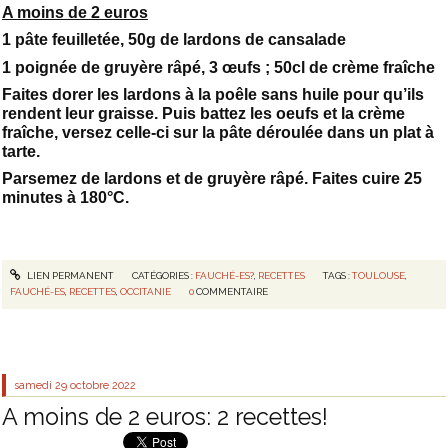
A moins de 2 euros
1 pâte feuilletée, 50g de lardons de cansalade
1 poignée de gruyère râpé, 3 œufs ; 50cl de crème fraîche
Faites dorer les lardons à la poêle sans huile pour qu’ils
rendent leur graisse. Puis battez les oeufs et la crème
fraîche, versez celle-ci sur la pâte déroulée dans un plat à
tarte.
Parsemez de lardons et de gruyère râpé. Faites cuire 25
minutes à 180°C.
LIEN PERMANENT
CATÉGORIES :
FAUCHÉ-ES?
,
RECETTES
TAGS :
TOULOUSE
,
FAUCHÉ-ES
,
RECETTES
,
OCCITANIE
0
COMMENTAIRE
samedi 29
octobre 2022
A moins de 2 euros: 2 recettes!