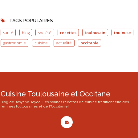
TAGS POPULAIRES
santé
blog
société
recettes
toulousain
toulouse
gastronomie
cuisine
actualité
occitanie
Cuisine Toulousaine et Occitane
Blog de Josyane Joyce: Les bonnes recettes de cuisine traditionnelle des
femmes toulousaines et de l'Occitanie!