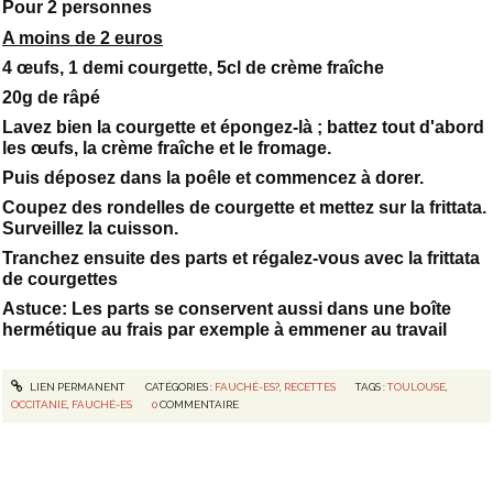
Pour 2 personnes
A moins de 2 euros
4 œufs, 1 demi courgette, 5cl de crème fraîche
20g de râpé
Lavez bien la courgette et épongez-là ; battez tout d'abord
les œufs, la crème fraîche et le fromage.
Puis déposez dans la poêle et commencez à dorer.
Coupez des rondelles de courgette et mettez sur la frittata.
Surveillez la cuisson.
Tranchez ensuite des parts et régalez-vous avec la frittata
de courgettes
Astuce: Les parts se conservent aussi dans une boîte
hermétique au frais par exemple à emmener au travail
LIEN PERMANENT
CATÉGORIES :
FAUCHÉ-ES?
,
RECETTES
TAGS :
TOULOUSE
,
OCCITANIE
,
FAUCHÉ-ES
0
COMMENTAIRE