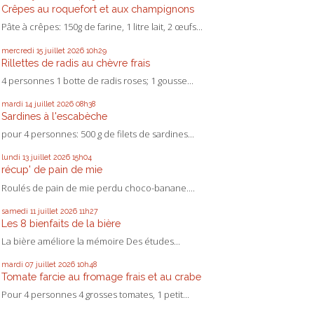
Crêpes au roquefort et aux champignons
Pâte à crêpes: 150g de farine, 1 litre lait, 2 œufs...
mercredi 15
juillet 2026
10h29
Rillettes de radis au chèvre frais
4 personnes 1 botte de radis roses; 1 gousse...
mardi 14
juillet 2026
08h38
Sardines à l'escabèche
pour 4 personnes: 500 g de filets de sardines...
lundi 13
juillet 2026
15h04
récup' de pain de mie
Roulés de pain de mie perdu choco-banane....
samedi 11
juillet 2026
11h27
Les 8 bienfaits de la bière
La bière améliore la mémoire Des études...
mardi 07
juillet 2026
10h48
Tomate farcie au fromage frais et au crabe
Pour 4 personnes 4 grosses tomates, 1 petit...