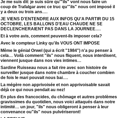
Je me suis dit: je suis sûre qu'"ils" vont nous faire un
coup de Trafalgar avec ce truc qu'"ils" nous ont imposé il
y a deux ou trois ans….
JE VIENS D'ENTENDRE AUX INFOS QU'A PARTIR DU 15
OCTOBRE, LES BALLONS D'EAU CHAUDE NE SE
DECLENCHERAIENT PAS DANS LA JOURNEE….
Et à votre avis, comment peuvent-ils imposer cela?
Avec le compteur Linky qu'ils VOUS ONT IMPOSE
Même le génial Orwel (qui a écrit "1984") n'a pu penser à
cela… Voilà comment "ils" nous fliquent, nous interdisent,
viennent jusque dans nos vies intimes…
Sardine Ruisseau nous a fait rire avec son histoire de
surveiller jusque dans notre chambre à coucher combien
de fois le mari pouvait nous bai….
La mégère non apprivoisée et non apprivoisable savait
déjà ce qui nous pendait au nez!
En plus des francocides, du chômage et autres problèmes
gravissimes du quotidien, nous voici attaqués dans notre
intimité… un jour, "ils" nous obligeront à penser à leur
convenance ou"ils" nous pulvériseront!