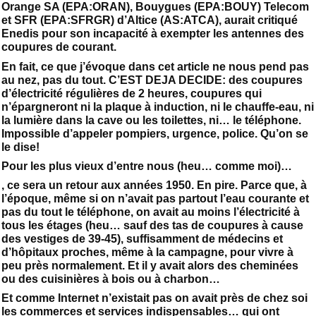
Orange SA (EPA:ORAN), Bouygues (EPA:BOUY) Telecom
et SFR (EPA:SFRGR) d’Altice (AS:ATCA), aurait critiqué
Enedis pour son incapacité à exempter les antennes des
coupures de courant.
En fait, ce que j’évoque dans cet article ne nous pend pas
au nez, pas du tout. C’EST DEJA DECIDE: des coupures
d’électricité régulières de 2 heures, coupures qui
n’épargneront ni la plaque à induction, ni le chauffe-eau, ni
la lumière dans la cave ou les toilettes, ni… le téléphone.
Impossible d’appeler pompiers, urgence, police. Qu’on se
le dise!
Pour les plus vieux d’entre nous (heu… comme moi)…
, ce sera un retour aux années 1950. En pire. Parce que, à
l’époque, même si on n’avait pas partout l’eau courante et
pas du tout le téléphone, on avait au moins l’électricité à
tous les étages (heu… sauf des tas de coupures à cause
des vestiges de 39-45), suffisamment de médecins et
d’hôpitaux proches, même à la campagne, pour vivre à
peu près normalement. Et il y avait alors des cheminées
ou des cuisinières à bois ou à charbon…
Et comme Internet n’existait pas on avait près de chez soi
les commerces et services indispensables… qui ont