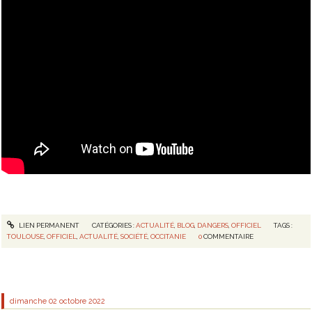
LIEN PERMANENT
CATÉGORIES :
ACTUALITÉ
,
BLOG
,
DANGERS
,
OFFICIEL
TAGS :
TOULOUSE
,
OFFICIEL
,
ACTUALITÉ
,
SOCIÉTÉ
,
OCCITANIE
0
COMMENTAIRE
dimanche 02
octobre 2022