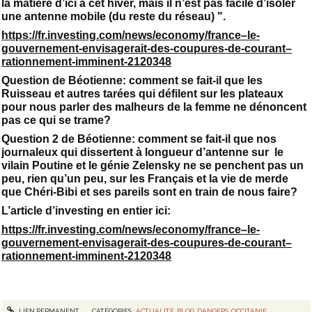
la matière d’ici à cet hiver, mais il n’est pas facile d’isoler
une antenne mobile (du reste du réseau) ".
https://fr.investing.com/news/economy/france–le-
gouvernement-envisagerait-des-coupures-de-courant–
rationnement-imminent-2120348
Question de Béotienne: comment se fait-il que les
Ruisseau et autres tarées qui défilent sur les plateaux
pour nous parler des malheurs de la femme ne dénoncent
pas ce qui se trame?
Question 2 de Béotienne: comment se fait-il que nos
journaleux qui dissertent à longueur d’antenne sur le
vilain Poutine et le génie Zelensky ne se penchent pas un
peu, rien qu’un peu, sur les Français et la vie de merde
que Chéri-Bibi et ses pareils sont en train de nous faire?
L’article d’investing en entier ici:
https://fr.investing.com/news/economy/france–le-
gouvernement-envisagerait-des-coupures-de-courant–
rationnement-imminent-2120348
LIEN PERMANENT
CATÉGORIES :
ACTUALITÉ
,
BLOG
,
DANGERS
,
OCCITANIE
,