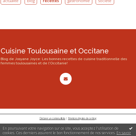
actualité
blog
recettes
gastronomie
société
Cuisine Toulousaine et Occitane
Blog de Josyane Joyce: Les bonnes recettes de cuisine traditionnelle des
femmes toulousaines et de l'Occitanie!
Déclarer un contenu illicite
|
Mentions légales de ce blog
En poursuivant votre navigation sur ce site, vous acceptez l'utilisation de
cookies. Ces derniers assurent le bon fonctionnement de nos services.
En savoir