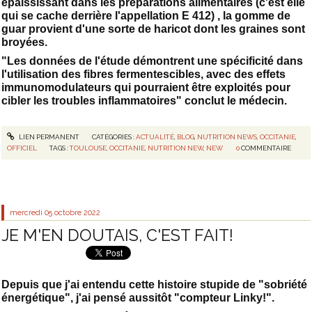
épaississant dans les préparations alimentaires (c'est elle
qui se cache derrière l'appellation E 412) , la gomme de
guar provient d'une sorte de haricot dont les graines sont
broyées.
"Les données de l'étude démontrent une spécificité dans
l'utilisation des fibres fermentescibles, avec des effets
immunomodulateurs qui pourraient être exploités pour
cibler les troubles inflammatoires" conclut le médecin.
LIEN PERMANENT
CATÉGORIES :
ACTUALITÉ
,
BLOG
,
NUTRITION NEWS
,
OCCITANIE
,
OFFICIEL
TAGS :
TOULOUSE
,
OCCITANIE
,
NUTRITION NEW
,
NEW
0
COMMENTAIRE
mercredi 05
octobre 2022
JE M'EN DOUTAIS, C'EST FAIT!
Depuis que j'ai entendu cette histoire stupide de "sobriété
énergétique", j'ai pensé aussitôt "compteur Linky!".