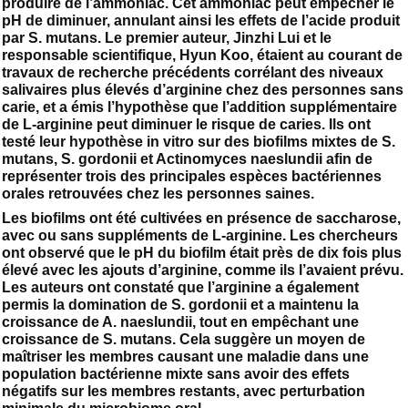
produire de l’ammoniac. Cet ammoniac peut empêcher le
pH de diminuer, annulant ainsi les effets de l’acide produit
par S. mutans. Le premier auteur, Jinzhi Lui et le
responsable scientifique, Hyun Koo, étaient au courant de
travaux de recherche précédents corrélant des niveaux
salivaires plus élevés d’arginine chez des personnes sans
carie, et a émis l’hypothèse que l’addition supplémentaire
de L-arginine peut diminuer le risque de caries. Ils ont
testé leur hypothèse in vitro sur des biofilms mixtes de S.
mutans, S. gordonii et Actinomyces naeslundii afin de
représenter trois des principales espèces bactériennes
orales retrouvées chez les personnes saines.
Les biofilms ont été cultivées en présence de saccharose,
avec ou sans suppléments de L-arginine. Les chercheurs
ont observé que le pH du biofilm était près de dix fois plus
élevé avec les ajouts d’arginine, comme ils l’avaient prévu.
Les auteurs ont constaté que l’arginine a également
permis la domination de S. gordonii et a maintenu la
croissance de A. naeslundii, tout en empêchant une
croissance de S. mutans. Cela suggère un moyen de
maîtriser les membres causant une maladie dans une
population bactérienne mixte sans avoir des effets
négatifs sur les membres restants, avec perturbation