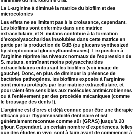
minimale du microbiome oral.
La L-arginine à diminué la matrice du biofilm et des
microcolonies
Les effets ne se limitent pas à la croissance, cependant.
Les biofilms sont enfermés dans une matrice
extracellulaire, et S. mutans contribue à la formation
d’exopolysaccharides insolubles dans cette matrice en
partie par la production de GtfB (ou glucans synthesized
by streptococcal glucosyltransferases). L’exposition à
l’arginine réprime les niveaux normaux de l’expression de
S. mutans, entraînant moins polysaccharides
extracellulaires entourant les biofilms (voir image de
gauche). Donc, en plus de diminuer la présence de
bactéries pathogènes, les biofilms exposés à l’arginine
sont moins protégés par leur matrice extracellulaire, et
pourraient être sensibles aux molécules antimicrobiennes
ou à l’enlèvement par des procédés mécaniques (comme
le brossage des dents !).
L’arginine est d’ores et déjà connue pour être une thérapie
efficace pour l’hypersensibilité dentinaire et est
généralement reconnue comme sûr (GRAS) jusqu’à 20
g/jour. Cependant, un certain nombre d’expériences, telles
que des études in vivo, sont à faire avant de commencer à