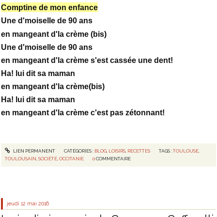
Comptine de mon enfance
Une d'moiselle de 90 ans
en mangeant d'la crème (bis)
Une d'moiselle de 90 ans
en mangeant d'la crème s'est cassée une dent!
Ha! lui dit sa maman
en mangeant d'la crème(bis)
Ha! lui dit sa maman
en mangeant d'la crème c'est pas zétonnant!
LIEN PERMANENT
CATÉGORIES :
BLOG
,
LOISIRS
,
RECETTES
TAGS :
TOULOUSE
,
TOULOUSAIN
,
SOCIÉTÉ
,
OCCITANIE
0
COMMENTAIRE
jeudi 12
mai 2016