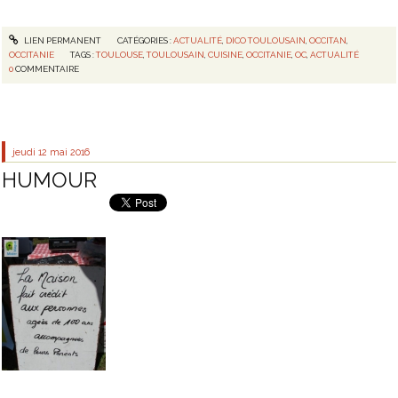
LIEN PERMANENT
CATÉGORIES :
ACTUALITÉ
,
DICO TOULOUSAIN
,
OCCITAN
,
OCCITANIE
TAGS :
TOULOUSE
,
TOULOUSAIN
,
CUISINE
,
OCCITANIE
,
OC
,
ACTUALITÉ
0
COMMENTAIRE
jeudi 12
mai 2016
HUMOUR