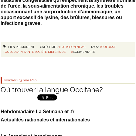
maladies congénitales qui empêchent la synthèse normale
de l'urée, la sous-alimentation chronique, les troubles
occasionnant une surproduction d'ammoniaque, un
apport excessif de lysine, des brûlures, blessures ou
infections graves.
LIEN PERMANENT
CATÉGORIES :
NUTRITION NEWS
TAGS :
TOULOUSE
,
TOULOUSAIN
,
SANTÉ
,
SOCIÉTÉ
,
DIÉTÉTIQUE
0
COMMENTAIRE
vendredi 13
mai 2016
Où trouver la langue Occitane?
Hebdomadaire La Setmana et .fr
Actualités nationales et internationales