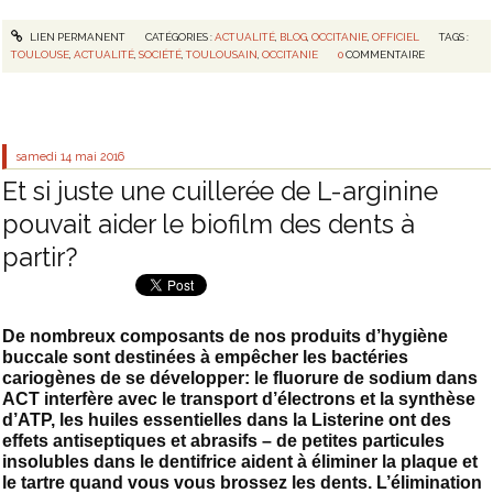
LIEN PERMANENT
CATÉGORIES :
ACTUALITÉ
,
BLOG
,
OCCITANIE
,
OFFICIEL
TAGS :
TOULOUSE
,
ACTUALITÉ
,
SOCIÉTÉ
,
TOULOUSAIN
,
OCCITANIE
0
COMMENTAIRE
samedi 14
mai 2016
Et si juste une cuillerée de L-arginine
pouvait aider le biofilm des dents à
partir?
De nombreux composants de nos produits d’hygiène
buccale sont destinées à empêcher les bactéries
cariogènes de se développer: le fluorure de sodium dans
ACT interfère avec le transport d’électrons et la synthèse
d’ATP, les huiles essentielles dans la Listerine ont des
effets antiseptiques et abrasifs – de petites particules
insolubles dans le dentifrice aident à éliminer la plaque et
le tartre quand vous vous brossez les dents. L’élimination