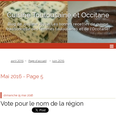
Cuisine Toulousaine et Occitane
Blog de Josyane Joyce: Les bonnes recettes de cuisine
traditionnelle des femmes toulousaines et de l'Occitanie!
avril 2016
Page d'accueil
juin 2016
Mai 2016
- Page 5
dimanche 15
mai 2016
Vote pour le nom de la région