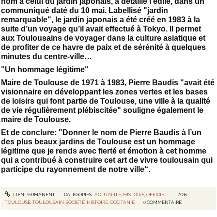
nom à celui du jardin japonais, a détaillé l’édile, dans un
communiqué daté du 10 mai. Labellisé "jardin
remarquable", le jardin japonais a été créé en 1983 à la
suite d’un voyage qu’il avait effectué à Tokyo. Il permet
aux Toulousains de voyager dans la culture asiatique et
de profiter de ce havre de paix et de sérénité à quelques
minutes du centre-ville…
"Un hommage légitime"
Maire de Toulouse de 1971 à 1983, Pierre Baudis "avait été
visionnaire en développant les zones vertes et les bases
de loisirs qui font partie de Toulouse, une ville à la qualité
de vie régulièrement plébiscitée" souligne également le
maire de Toulouse.
Et de conclure: "Donner le nom de Pierre Baudis à l’un
des plus beaux jardins de Toulouse est un hommage
légitime que je rends avec fierté et émotion à cet homme
qui a contribué à construire cet art de vivre toulousain qui
participe du rayonnement de notre ville“.
LIEN PERMANENT
CATÉGORIES :
ACTUALITÉ
,
HISTOIRE
,
OFFICIEL
TAGS :
TOULOUSE
,
TOULOUSAIN
,
SOCIÉTÉ
,
HISTOIRE
,
OCCITANIE
0
COMMENTAIRE