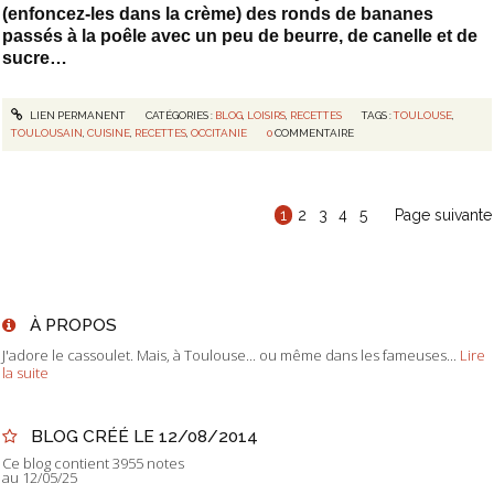
(enfoncez-les dans la crème) des ronds de bananes
passés à la poêle avec un peu de beurre, de canelle et de
sucre…
LIEN PERMANENT
CATÉGORIES :
BLOG
,
LOISIRS
,
RECETTES
TAGS :
TOULOUSE
,
TOULOUSAIN
,
CUISINE
,
RECETTES
,
OCCITANIE
0
COMMENTAIRE
1
2
3
4
5
Page suivante
À PROPOS
J'adore le cassoulet. Mais, à Toulouse... ou même dans les fameuses...
Lire
la suite
BLOG CRÉÉ LE 12/08/2014
Ce blog contient 3955 notes
au 12/05/25