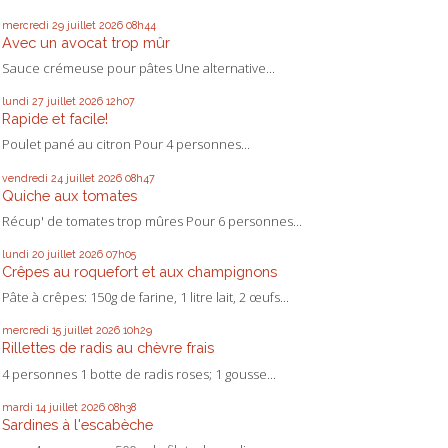
mercredi 29
juillet 2026
08h44
Avec un avocat trop mûr
Sauce crémeuse pour pâtes Une alternative...
lundi 27
juillet 2026
12h07
Rapide et facile!
Poulet pané au citron Pour 4 personnes...
vendredi 24
juillet 2026
08h47
Quiche aux tomates
Récup' de tomates trop mûres Pour 6 personnes...
lundi 20
juillet 2026
07h05
Crêpes au roquefort et aux champignons
Pâte à crêpes: 150g de farine, 1 litre lait, 2 œufs...
mercredi 15
juillet 2026
10h29
Rillettes de radis au chèvre frais
4 personnes 1 botte de radis roses; 1 gousse...
mardi 14
juillet 2026
08h38
Sardines à l'escabèche