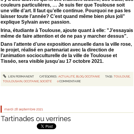
couleurs particulières, … Je suis fier que Toulouse soit
une ville d’art. Il faut qu’elle continue. Pourquoi ne pas les
laisser toute l’année? C’est quand même bien plus joli"
explique Sylvain avec passion.
Irina, étudiante à Toulouse, ajoute quant à elle: "J’essayais
même de faire attention et de ne pas y marcher dessus".
Dans l’attente d’une exposition annuelle dans la ville rose,
le projet, réalisé en partenariat avec la direction de
l’animation socioculturelle de la ville de Toulouse et
Tisséo, sera visible jusqu’au 17 octobre 2021.
LIEN PERMANENT
CATÉGORIES :
ACTUALITÉ
,
BLOG
,
OCCITANIE
TAGS :
TOULOUSE
,
TOULOUSAIN
,
OCCITANIE
,
SOCIÉTÉ
0
COMMENTAIRE
mardi 28
septembre 2021
Tartinades ou verrines