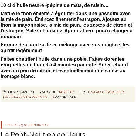
10 cl d’huile neutre -pépins de maïs, de raisin…
Mettre le thon émietté à égoutter dans une passoire avec
la mie de pain. Émincez finement l’estragon. Ajoutez au
thon la mayonnaise, la mie de pain, les zestes de citron et
l’estragon. Salez et poivrez. Ajoutez l’œuf puis mélanger à
nouveau.
Former des boules de ce mélange avec vos doigts et les
aplatir légèrement.
Faites chauffer l’huile dans une poêle. Faites dorer les
croquettes de thon 3 à 4 minutes par côté. Servir chaud
avec un peu de citron, et éventuellement une sauce au
fromage blanc
.
LIEN PERMANENT
CATÉGORIES :
RECETTES
TAGS :
TOULOUSE
,
TOULOUSAIN
,
RECETTES
,
CUISINE
,
OCCITANIE
0
COMMENTAIRE
mercredi 29
septembre 2021
Le Pont-Neuf en couleurs