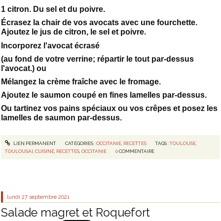
1 citron. Du sel et du poivre.
Écrasez la chair de vos avocats avec une fourchette.
Ajoutez le jus de citron, le sel et poivre.
Incorporez l'avocat écrasé
(au fond de votre verrine; répartir le tout par-dessus
l'avocat.) ou
Mélangez la crème fraîche avec le fromage.
Ajoutez le saumon coupé en fines lamelles par-dessus.
Ou tartinez vos pains spéciaux ou vos crêpes et posez les
lamelles de saumon par-dessus.
LIEN PERMANENT
CATÉGORIES :
OCCITANIE
,
RECETTES
TAGS :
TOULOUSE
,
TOULOUSAI
,
CUISINE
,
RECETTES
,
OCCITANIE
0
COMMENTAIRE
lundi 27
septembre 2021
Salade magret et Roquefort