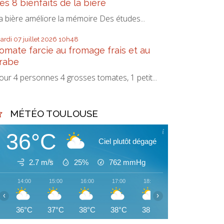
es 8 bienfaits de la bière
a bière améliore la mémoire Des études...
ardi 07
juillet 2026
10h48
omate farcie au fromage frais et au
rabe
our 4 personnes 4 grosses tomates, 1 petit...
MÉTÉO TOULOUSE
36°C
Ciel plutôt dégagé
2.7 m/s
25%
762
mmHg
14:00
15:00
16:00
17:00
18:00
19:00
20:00
‹
›
36°C
37°C
38°C
38°C
38°C
34°C
33°C