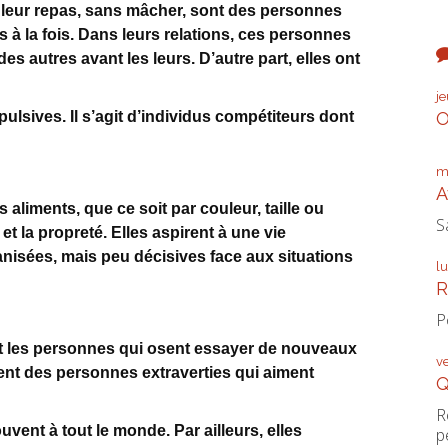
e leur repas, sans mâcher, sont des personnes
à la fois. Dans leurs relations, ces personnes
des autres avant les leurs. D’autre part, elles ont
j
ulsives. Il s’agit d’individus compétiteurs dont
O
m
A
 aliments, que ce soit par couleur, taille ou
S
et la propreté. Elles aspirent à une vie
rganisées, mais peu décisives face aux situations
l
R
P
ont les personnes qui osent essayer de nouveaux
v
ent des personnes extraverties qui aiment
Q
R
uvent à tout le monde. Par ailleurs, elles
p