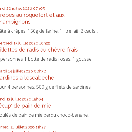
undi 20
juillet 2026
07h05
rêpes au roquefort et aux
hampignons
âte à crêpes: 150g de farine, 1 litre lait, 2 œufs...
ercredi 15
juillet 2026
10h29
illettes de radis au chèvre frais
 personnes 1 botte de radis roses; 1 gousse...
ardi 14
juillet 2026
08h38
ardines à l'escabèche
our 4 personnes: 500 g de filets de sardines...
undi 13
juillet 2026
15h04
écup' de pain de mie
oulés de pain de mie perdu choco-banane....
amedi 11
juillet 2026
11h27