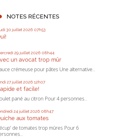
NOTES RÉCENTES
eudi 30
juillet 2026
07h53
ui!
ercredi 29
juillet 2026
08h44
vec un avocat trop mûr
auce crémeuse pour pâtes Une alternative...
undi 27
juillet 2026
12h07
apide et facile!
oulet pané au citron Pour 4 personnes...
endredi 24
juillet 2026
08h47
uiche aux tomates
écup' de tomates trop mûres Pour 6
ersonnes...