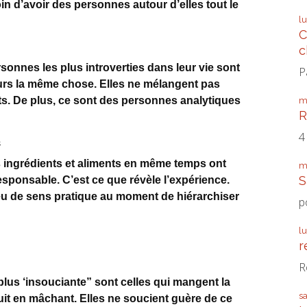
in d’avoir des personnes autour d’elles tout le
l
C
c
sonnes les plus introverties dans leur vie sont
P
urs la même chose. Elles ne mélangent pas
ts. De plus, ce sont des personnes analytiques
m
R
4
s
 ingrédients et aliments en même temps ont
m
S
responsable. C’est ce que révèle l’expérience.
peu de sens pratique au moment de hiérarchiser
p
l
r
R
lus ‘insouciante” sont celles qui mangent la
s
it en mâchant. Elles ne soucient guère de ce