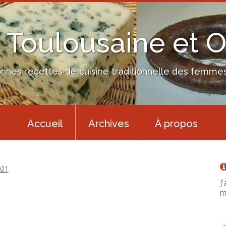
 Toulousaine et 
nes recettes de cuisine traditionnelle des femmes 
Accueil
Archives
À propos
021
J
m