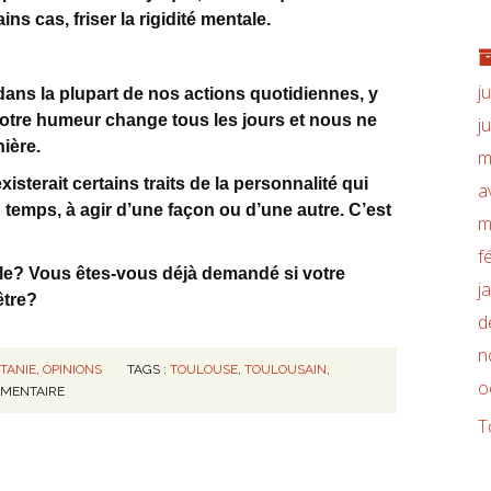
ns cas, friser la rigidité mentale.
j
e dans la plupart de nos actions quotidiennes, y
notre humeur change tous les jours et nous ne
j
ière.
m
isterait certains traits de la personnalité qui
a
 temps, à agir d’une façon ou d’une autre. C’est
m
f
e? Vous êtes-vous déjà demandé si votre
j
être?
d
n
ITANIE
,
OPINIONS
TAGS :
TOULOUSE
,
TOULOUSAIN
,
o
MENTAIRE
T