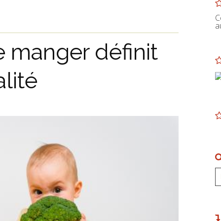
C
a
 manger définit
lité