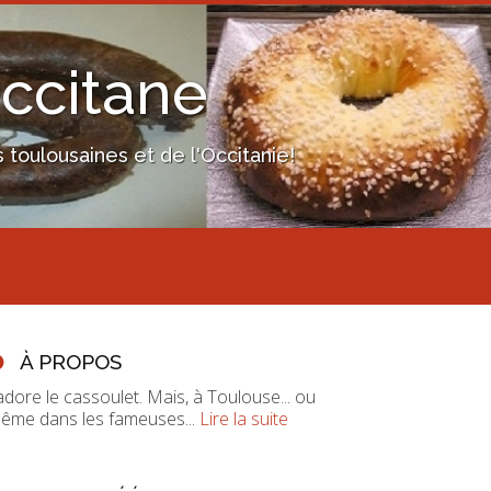
Occitane
toulousaines et de l'Occitanie!
À PROPOS
'adore le cassoulet. Mais, à Toulouse... ou
ême dans les fameuses...
Lire la suite