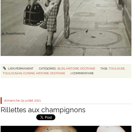
LIEN PERMANENT
CATÉGORIES :
BLOG
,
HISTOIRE
,
OCCITANIE
TAGS :
TOULOUSE
,
TOULOUSAIN
,
CUISINE
,
HISTOIRE
,
OCCITANIE
0
COMMENTAIRE
dimanche 25
juillet 2021
Rillettes aux champignons