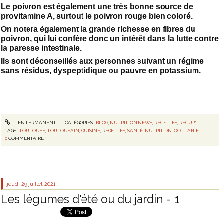
Le poivron est également une très bonne source de
provitamine A, surtout le poivron rouge bien coloré.
On notera également la grande richesse en fibres du
poivron, qui lui confère donc un intérêt dans la lutte contre
la paresse intestinale.
Ils sont déconseillés aux personnes suivant un régime
sans résidus, dyspeptidique ou pauvre en potassium.
LIEN PERMANENT
CATÉGORIES :
BLOG
,
NUTRITION NEWS
,
RECETTES
,
RÉCUP'
TAGS :
TOULOUSE
,
TOULOUSAIN
,
CUISINE
,
RECETTES
,
SANTÉ
,
NUTRITION
,
OCCITANIE
0
COMMENTAIRE
jeudi 29
juillet 2021
Les légumes d'été ou du jardin - 1