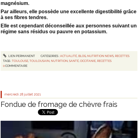
magnésium.
Par ailleurs, elle possède une excellente digestibilité grâce
à ses fibres tendres.
Elle est cependant déconseillée aux personnes suivant un
régime sans résidus ou pauvre en potassium.
LIEN PERMANENT
CATÉGORIES :
ACTUALITÉ
,
BLOG
,
NUTRITION NEWS
,
RECETTES
TAGS :
TOULOUSE
,
TOULOUSAIN
,
NUTRITION
,
SANTÉ
,
OCCITANIE
,
RECETTES
0
COMMENTAIRE
mercredi 28
juillet 2021
Fondue de fromage de chèvre frais