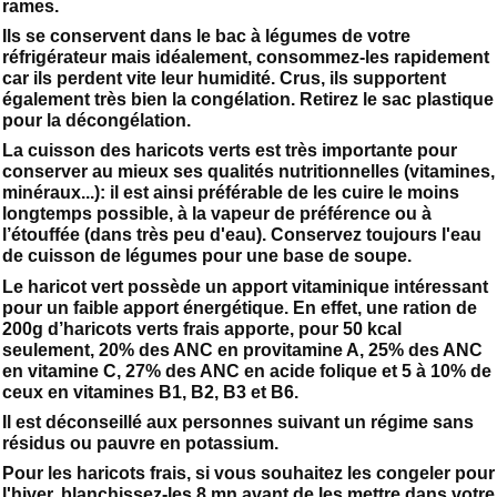
rames.
Ils se conservent dans le bac à légumes de votre
réfrigérateur mais idéalement, consommez-les rapidement
car ils perdent vite leur humidité. Crus, ils supportent
également très bien la congélation. Retirez le sac plastique
pour la décongélation.
La cuisson des haricots verts est très importante pour
conserver au mieux ses qualités nutritionnelles (vitamines,
minéraux...): il est ainsi préférable de les cuire le moins
longtemps possible, à la vapeur de préférence ou à
l’étouffée (dans très peu d'eau). Conservez toujours l'eau
de cuisson de légumes pour une base de soupe.
Le haricot vert possède un apport vitaminique intéressant
pour un faible apport énergétique. En effet, une ration de
200g d’haricots verts frais apporte, pour 50 kcal
seulement, 20% des ANC en provitamine A, 25% des ANC
en vitamine C, 27% des ANC en acide folique et 5 à 10% de
ceux en vitamines B1, B2, B3 et B6.
Il est déconseillé aux personnes suivant un régime sans
résidus ou pauvre en potassium.
Pour les haricots frais, si vous souhaitez les congeler pour
l'hiver, blanchissez-les 8 mn avant de les mettre dans votre