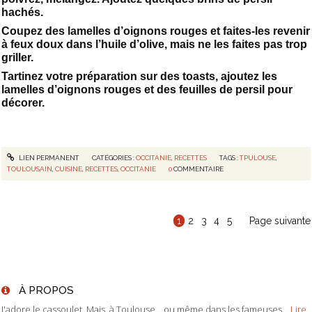
hachés.
Coupez des lamelles d’oignons rouges et faites-les revenir
à feux doux dans l’huile d’olive, mais ne les faites pas trop
griller.
Tartinez votre préparation sur des toasts, ajoutez les
lamelles d’oignons rouges et des feuilles de persil pour
décorer.
LIEN PERMANENT
CATÉGORIES :
OCCITANIE
,
RECETTES
TAGS :
TPULOUSE
,
TOULOUSAIN
,
CUISINE
,
RECETTES
,
OCCITANIE
0
COMMENTAIRE
1
2
3
4
5
Page suivante
À PROPOS
J'adore le cassoulet. Mais, à Toulouse... ou même dans les fameuses...
Lire