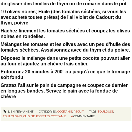
de glisser des feuilles de thym ou de romarin dans le pot.
10 olives noires; Huile (des tomates séchées, si vous les
avez acheté toutes prêtes) de l'ail violet de Cadour; du
thym, poivre
Hachez finement les tomates séchées et coupez les olives
noires en rondelles.
Mélangez les tomates et les olives avec un peu d’huile des
tomates séchées. Assaisonnez avec du thym et du poivre.
Déposez le mélange dans une petite cocotte pouvant aller
au four et ajoutez un chèvre frais entier.
Enfournez 20 minutes à 200° ou jusqu'à ce que le fromage
soit fondu
Grattez l’ail sur le pain de campagne et coupez ce dernier
en longues bandes. Servez le pain avec la fondue de
chèvre
LIEN PERMANENT
CATÉGORIES :
OCCITANIE
,
RÉCUP'
TAGS :
TOULOUSE
,
TOULOUSAIN
,
CUISINE
,
RECETTES
,
OCCITANIE
0
COMMENTAIRE