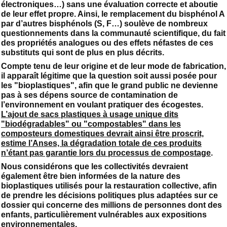
électroniques…) sans une évaluation correcte et aboutie
de leur effet propre. Ainsi, le remplacement du bisphénol A
par d’autres bisphénols (S, F…) soulève de nombreux
questionnements dans la communauté scientifique, du fait
des propriétés analogues ou des effets néfastes de ces
substituts qui sont de plus en plus décrits.
Compte tenu de leur origine et de leur mode de fabrication,
il apparaît légitime que la question soit aussi posée pour
les "bioplastiques", afin que le grand public ne devienne
pas à ses dépens source de contamination de
l’environnement en voulant pratiquer des écogestes.
L’ajout de sacs plastiques à usage unique dits
"biodégradables" ou "compostables" dans les
composteurs domestiques devrait ainsi être proscrit,
estime l’Anses, la dégradation totale de ces produits
n’étant pas garantie lors du processus de compostage
.
Nous considérons que les collectivités devraient
également être bien informées de la nature des
bioplastiques utilisés pour la restauration collective, afin
de prendre les décisions politiques plus adaptées sur ce
dossier qui concerne des millions de personnes dont des
enfants, particulièrement vulnérables aux expositions
environnementales.