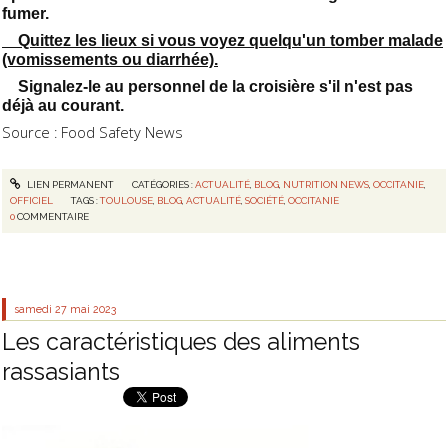
fumer.
Quittez les lieux si vous voyez quelqu'un tomber malade
(vomissements ou diarrhée).
Signalez-le au personnel de la croisière s'il n'est pas
déjà au courant.
Source : Food Safety News
LIEN PERMANENT
CATÉGORIES :
ACTUALITÉ
,
BLOG
,
NUTRITION NEWS
,
OCCITANIE
,
OFFICIEL
TAGS :
TOULOUSE
,
BLOG
,
ACTUALITÉ
,
SOCIÉTÉ
,
OCCITANIE
0
COMMENTAIRE
samedi 27
mai 2023
Les caractéristiques des aliments
rassasiants