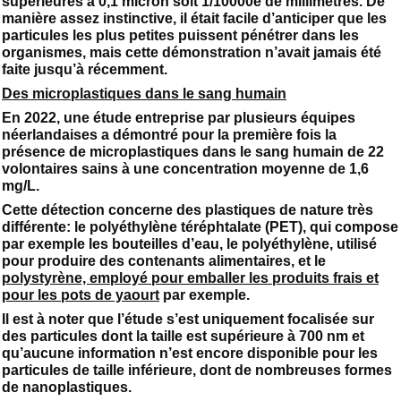
supérieures à 0,1 micron soit 1/10000e de millimètres. De
manière assez instinctive, il était facile d’anticiper que les
particules les plus petites puissent pénétrer dans les
organismes, mais cette démonstration n’avait jamais été
faite jusqu’à récemment.
Des microplastiques dans le sang humain
En 2022, une étude entreprise par plusieurs équipes
néerlandaises a démontré pour la première fois la
présence de microplastiques dans le sang humain de 22
volontaires sains à une concentration moyenne de 1,6
mg/L.
Cette détection concerne des plastiques de nature très
différente: le polyéthylène téréphtalate (PET), qui compose
par exemple les bouteilles d’eau, le polyéthylène, utilisé
pour produire des contenants alimentaires, et le
polystyrène, employé pour emballer les produits frais et
pour les pots de yaourt
par exemple.
Il est à noter que l’étude s’est uniquement focalisée sur
des particules dont la taille est supérieure à 700 nm et
qu’aucune information n’est encore disponible pour les
particules de taille inférieure, dont de nombreuses formes
de nanoplastiques.