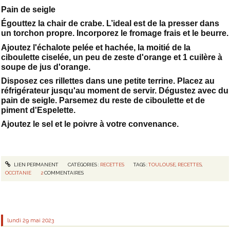
Pain de seigle
Égouttez la chair de crabe. L’ideal est de la presser dans
un torchon propre. Incorporez le fromage frais et le beurre.
Ajoutez l'échalote pelée et hachée, la moitié de la
ciboulette ciselée, un peu de zeste d'orange et 1 cuilère à
soupe de jus d'orange.
Disposez ces rillettes dans une petite terrine. Placez au
réfrigérateur jusqu'au moment de servir. Dégustez avec du
pain de seigle. Parsemez du reste de ciboulette et de
piment d'Espelette.
Ajoutez le sel et le poivre à votre convenance.
LIEN PERMANENT
CATÉGORIES :
RECETTES
TAGS :
TOULOUSE
,
RECETTES
,
OCCITANIE
2
COMMENTAIRES
lundi 29
mai 2023