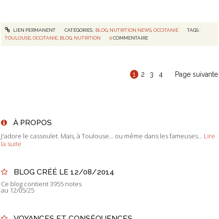
LIEN PERMANENT
CATÉGORIES :
BLOG
,
NUTRITION NEWS
,
OCCITANIE
TAGS :
TOULOUSE
,
OCCITANIE
,
BLOG
,
NUTRITION
0
COMMENTAIRE
1
2
3
4
Page suivante
À PROPOS
J'adore le cassoulet. Mais, à Toulouse... ou même dans les fameuses...
Lire
la suite
BLOG CRÉÉ LE 12/08/2014
Ce blog contient 3955 notes
au 12/05/25
VOYANCES ET CONSÉQUENCES