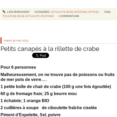
LIEN PERMANENT
CATÉGORIES :
ACTUALITÉ
,
BLOG
,
OCCITANIE
,
OFFICIEL
TAGS :
TOULOUSE
,
BLOG
,
ACTUALITÉ
,
OCCITANIE
0
COMMENTAIRE
mardi 30
mai 2023
Petits canapés à la rillette de crabe
Pour 6 personnes
Malheureusement, on ne trouve pas de poissons ou fruits
de mer pots de verre….
1 petite boîte de chair de crabe (100 g une fois égouttée)
60 g de fromage frais; 25 g beurre mou
1 échalote; 1 orange BIO
2 cuillières à soupe de ciboulette fraîche ciselée
Piment d'Espelette, Sel, poivre