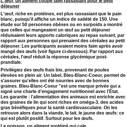
L'œuf, un aliment coupe faim rassasiant pour le petit
déjeuner
L'œuf, riche en protéines, est plus rassasiant que le pain
blanc, puisqu'il affiche un indice de satiété de 150. Une
étude sur 50 personnes obèses ou en surpoids a montré
que celles qui mangeaient un œuf au petit déjeuner
réduisaient leurs apports caloriques au repas suivant, par
rapport aux personnes qui prenaient des céréales au petit
déjeuner. Les participants avaient moins faim après avoir
mangé des œufs (voir figure ci-dessous). Par rapport aux
céréales, l'œuf réduit la réponse glycémique post-
prandiale.
Privilégiez des œufs frais bio, provenant de poules
élevées en plein air. Un label, Bleu-Blanc-Coeur, permet de
s'assurer qu'elles ont été nourries avec de bonnes
graines. Bleu-Blanc-Coeur "est une marque privée qui a
signé une charte d’engagement nutritionnel avec l’État.
Les garantie : l’alimentation des animaux est enrichie avec
des graines de lin qui sont riches en oméga-3, des acides
gras bénéfiques pour la santé cardiovasculaire. On les
retrouve alors dans la viande, le lait, le jaune des œufs: ce
qui est plutôt positif. Surtout pour les œufs.
Le poisson, un aliment protéiné qui cale