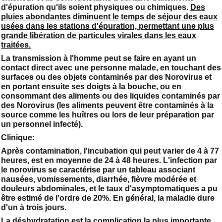
d'épuration qu'ils soient physiques ou chimiques.
Des
pluies abondantes diminuent le temps de séjour des eaux
usées dans les stations d'épuration, permettant une plus
grande libération de particules virales dans les eaux
traitées.
La transmission à l'homme peut se faire en ayant un
contact direct avec une personne malade, en touchant des
surfaces ou des objets contaminés par des Norovirus et
en portant ensuite ses doigts à la bouche, ou en
consommant des aliments ou des liquides contaminés par
des Norovirus (les aliments peuvent être contaminés à la
source comme les huîtres ou lors de leur préparation par
un personnel infecté).
Clinique:
Après contamination, l'incubation qui peut varier de 4 à 77
heures, est en moyenne de 24 à 48 heures. L'infection par
le norovirus se caractérise par un tableau associant
nausées, vomissements, diarrhée, fièvre modérée et
douleurs abdominales, et le taux d'asymptomatiques a pu
être estimé de l'ordre de 20%. En général, la maladie dure
d'un à trois jours.
La déshydratation est la complication la plus importante