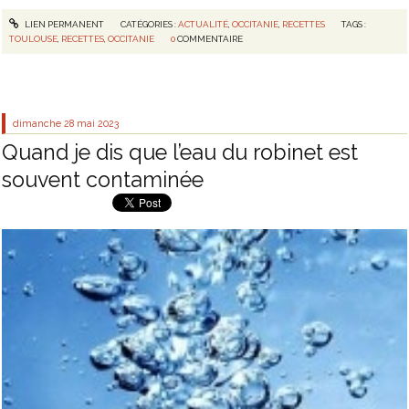
LIEN PERMANENT
CATÉGORIES :
ACTUALITÉ
,
OCCITANIE
,
RECETTES
TAGS :
TOULOUSE
,
RECETTES
,
OCCITANIE
0
COMMENTAIRE
dimanche 28
mai 2023
Quand je dis que l’eau du robinet est
souvent contaminée