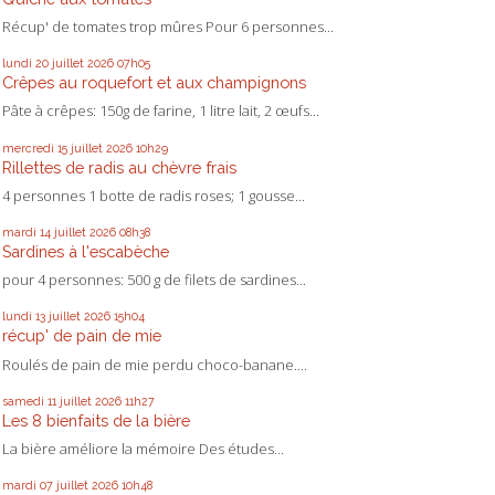
Récup' de tomates trop mûres Pour 6 personnes...
lundi 20
juillet 2026
07h05
Crêpes au roquefort et aux champignons
Pâte à crêpes: 150g de farine, 1 litre lait, 2 œufs...
mercredi 15
juillet 2026
10h29
Rillettes de radis au chèvre frais
4 personnes 1 botte de radis roses; 1 gousse...
mardi 14
juillet 2026
08h38
Sardines à l'escabèche
pour 4 personnes: 500 g de filets de sardines...
lundi 13
juillet 2026
15h04
récup' de pain de mie
Roulés de pain de mie perdu choco-banane....
samedi 11
juillet 2026
11h27
Les 8 bienfaits de la bière
La bière améliore la mémoire Des études...
mardi 07
juillet 2026
10h48