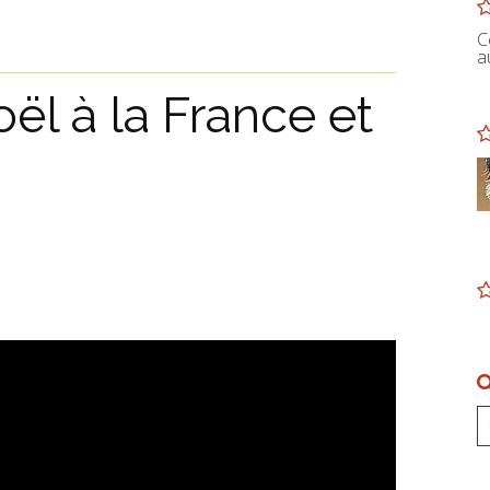
C
a
ël à la France et