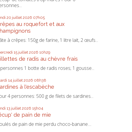
ersonnes...
undi 20
juillet 2026
07h05
rêpes au roquefort et aux
hampignons
âte à crêpes: 150g de farine, 1 litre lait, 2 œufs...
ercredi 15
juillet 2026
10h29
illettes de radis au chèvre frais
 personnes 1 botte de radis roses; 1 gousse...
ardi 14
juillet 2026
08h38
ardines à l'escabèche
our 4 personnes: 500 g de filets de sardines...
undi 13
juillet 2026
15h04
écup' de pain de mie
oulés de pain de mie perdu choco-banane....