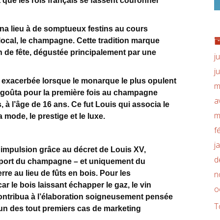
t que les rois français se fassent couronner
na lieu à de somptueux festins au cours
 local, le champagne. Cette tradition marque
de fête, dégustée principalement par une
j
j
 exacerbée lorsque le monarque le plus opulent
m
il, goûta pour la première fois au champagne
a
à l’âge de 16 ans. Ce fut Louis qui associa le
m
mode, le prestige et le luxe.
f
j
 impulsion grâce au décret de Louis XV,
d
ansport du champagne – et uniquement du
n
re au lieu de fûts en bois. Pour les
car le bois laissant échapper le gaz, le vin
o
 contribua à l’élaboration soigneusement pensée
T
n des tout premiers cas de marketing