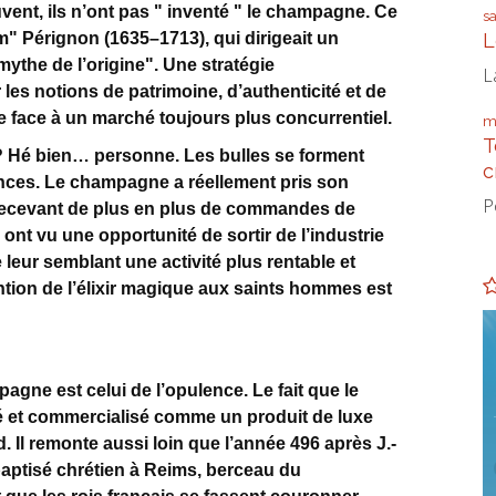
vent, ils n’ont pas " inventé " le champagne. Ce
s
L
m" Pérignon (1635–1713), qui dirigeait un
mythe de l’origine". Une stratégie
L
les notions de patrimoine, d’authenticité et de
e face à un marché toujours plus concurrentiel.
m
T
? Hé bien… personne. Les bulles se forment
c
nces. Le champagne a réellement pris son
P
 recevant de plus en plus de commandes de
 ont vu une opportunité de sortir de l’industrie
leur semblant une activité plus rentable et
ntion de l’élixir magique aux saints hommes est
gne est celui de l’opulence. Le fait que le
é et commercialisé comme un produit de luxe
 Il remonte aussi loin que l’année 496 après J.-
 baptisé chrétien à Reims, berceau du