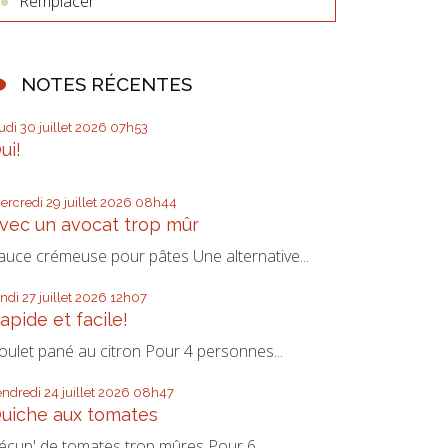
Remplacer
NOTES RÉCENTES
eudi 30
juillet 2026
07h53
ui!
ercredi 29
juillet 2026
08h44
vec un avocat trop mûr
auce crémeuse pour pâtes Une alternative...
undi 27
juillet 2026
12h07
apide et facile!
oulet pané au citron Pour 4 personnes...
endredi 24
juillet 2026
08h47
uiche aux tomates
écup' de tomates trop mûres Pour 6