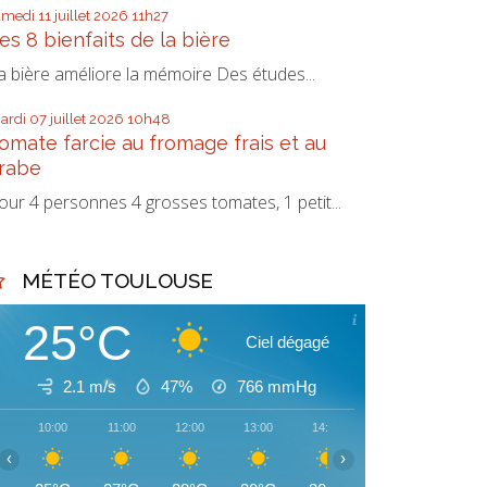
amedi 11
juillet 2026
11h27
es 8 bienfaits de la bière
a bière améliore la mémoire Des études...
ardi 07
juillet 2026
10h48
omate farcie au fromage frais et au
rabe
our 4 personnes 4 grosses tomates, 1 petit...
MÉTÉO TOULOUSE
25°C
Ciel dégagé
2.1 m/s
47%
766
mmHg
10:00
11:00
12:00
13:00
14:00
15:00
16:00
‹
›