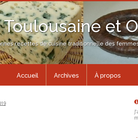
 Toulousaine et 
nes recettes de cuisine traditionnelle des femmes 
Accueil
Archives
À propos
019
J
m