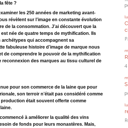
a fête ?
p
d’examiner les 250 années de marketing avant-
l
ous révèlent sur l’image en constante évolution
C
re de la consommation. J’ai découvert que la
c
t née de quatre temps de mythification. Ils
P
les archétypes qui accompagnent sa
te fabuleuse histoire d’image de marque nous
m
et de comprendre le pouvoir de la mythification
R
de reconnexion des marques au tissu culturel de
4
m
S
onnue pour son commerce de la laine que pour
p
trionale, son terroir n’était pas considéré comme
a production était souvent offerte comme
l
laine.
r
 commencé à améliorer la qualité des vins
R
besoin de fonds pour leurs monastères. Mais,