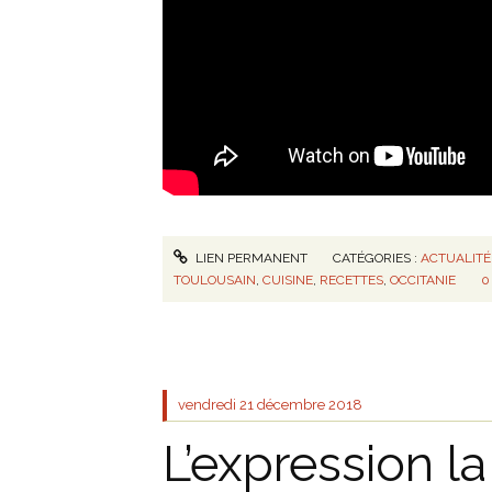
LIEN PERMANENT
CATÉGORIES :
ACTUALITÉ
TOULOUSAIN
,
CUISINE
,
RECETTES
,
OCCITANIE
0
vendredi 21
décembre 2018
L’expression la