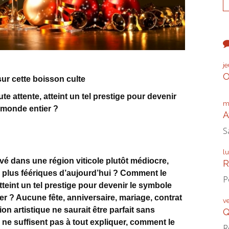
j
O
ur cette boisson culte
e attente, atteint un tel prestige pour devenir
m
e monde entier ?
A
S
l
tivé dans une région viticole plutôt médiocre,
R
es plus féériques d’aujourd’hui ? Comment le
P
tteint un tel prestige pour devenir le symbole
er ? Aucune fête, anniversaire, mariage, contrat
v
on artistique ne saurait être parfait sans
Q
ne suffisent pas à tout expliquer, comment le
R