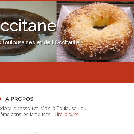
Occitane
toulousaines et de l'Occitanie!
À PROPOS
'adore le cassoulet. Mais, à Toulouse... ou
ême dans les fameuses...
Lire la suite