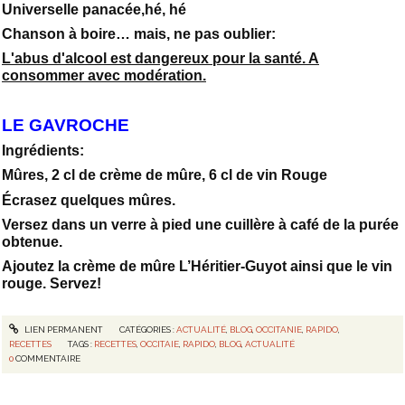
Universelle panacée,hé, hé
Chanson à boire… mais, ne pas oublier:
L'abus d'alcool est dangereux pour la santé. A
consommer avec modération.
LE GAVROCHE
Ingrédients:
Mûres, 2 cl de crème de mûre, 6 cl de vin Rouge
Écrasez quelques mûres.
Versez dans un verre à pied une cuillère à café de la purée
obtenue.
Ajoutez la crème de mûre L’Héritier-Guyot ainsi que le vin
rouge. Servez!
LIEN PERMANENT
CATÉGORIES :
ACTUALITÉ
,
BLOG
,
OCCITANIE
,
RAPIDO
,
RECETTES
TAGS :
RECETTES
,
OCCITAIE
,
RAPIDO
,
BLOG
,
ACTUALITÉ
0
COMMENTAIRE