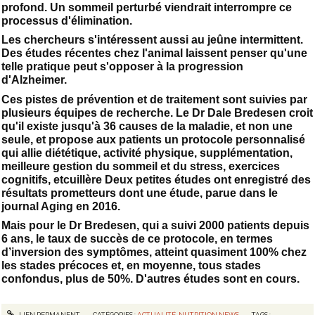
profond. Un sommeil perturbé viendrait interrompre ce
processus d'élimination.
Les chercheurs s'intéressent aussi au jeûne intermittent.
Des études récentes chez l'animal laissent penser qu'une
telle pratique peut s'opposer à la progression
d'Alzheimer.
Ces pistes de prévention et de traitement sont suivies par
plusieurs équipes de recherche. Le Dr Dale Bredesen croit
qu'il existe jusqu'à 36 causes de la maladie, et non une
seule, et propose aux patients un protocole personnalisé
qui allie diététique, activité physique, supplémentation,
meilleure gestion du sommeil et du stress, exercices
cognitifs, etcuillère Deux petites études ont enregistré des
résultats prometteurs dont une étude, parue dans le
journal Aging en 2016.
Mais pour le Dr Bredesen, qui a suivi 2000 patients depuis
6 ans, le taux de succès de ce protocole, en termes
d’inversion des symptômes, atteint quasiment 100% chez
les stades précoces et, en moyenne, tous stades
confondus, plus de 50%. D'autres études sont en cours.
LIEN PERMANENT
CATÉGORIES :
ACTUALITÉ
,
NUTRITION NEWS
TAGS :