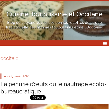
Cuisine Toulousaine et Occitane
Blog de Josyane Joyce: Les bonnes recettes de cuisine
traditionnelle des femmes toulousaines et de l'Occitanie!
occitaie
lundi 19
janvier 2026
La pénurie d’œufs ou le naufrage écolo-
bureaucratique