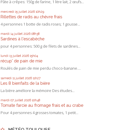
Pâte à crêpes: 150g de farine, 1 litre lait, 2 œufs...
mercredi 15
juillet 2026
10h29
Rillettes de radis au chèvre frais
4 personnes 1 botte de radis roses; 1 gousse...
mardi 14
juillet 2026
08h38
Sardines à l'escabèche
pour 4 personnes: 500 g de filets de sardines...
lundi 13
juillet 2026
15h04
récup' de pain de mie
Roulés de pain de mie perdu choco-banane....
samedi 11
juillet 2026
11h27
Les 8 bienfaits de la bière
La bière améliore la mémoire Des études...
mardi 07
juillet 2026
10h48
Tomate farcie au fromage frais et au crabe
Pour 4 personnes 4 grosses tomates, 1 petit...
MÉTÉO TOULOUSE