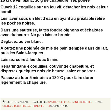
20 cl de vin blanc, 30 g de chapelure, sel, poivre
Ouvrir 12 coquilles sur un feu vif, détacher les noix et leur
corail.
Les laver sous un filet d’eau en ayant au préalable retiré
les poches noires.
Dans une sauteuse, faites fondre oignons et échalotes
avec du beurre. Ne pas laisser brunir.
Déglacez au vin blanc.
Ajoutez une poignée de mie de pain trempée dans du lait,
puis les Saint-Jacques.
Laissez cuire à feu doux 5 min.
Répartir dans 4 coquilles, couvrir de chapelure, et
disposez quelques noix de beurre, salez et poivrez.
Passez au four 5 minutes à 180°C pour faire dorer
légèrement la chapelure.
LIEN PERMANENT
CATÉGORIES :
GASTRONOMIE
,
OCCITANIE
,
RECETTES
TAGS :
OCCITAIE
,
RECETTES
,
GASTRONOMIE
0
COMMENTAIRE