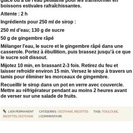
glacé ou à de l'eau pétillante pour les transformer en
boissons estivales rafraîchissantes.
Attente : 2 h
Ingrédients pour 250 ml de sirop :
250 ml d'eau; 130 g de sucre
50 g de gingembre râpé
Mélanger l'eau, le sucre et le gingembre râpé dans une
casserole. Portez à ébullition, puis brassez jusqu'à ce que
le sucre soit dissout.
Mijotez 10 min, en brassant 2-3 fois. Retirez du feu et
laisser refroidir environ 15 min. Versez le sirop à travers un
tamis pour éliminer les morceaux de gingembre.
Recueillir le sirop dans un pot en verre avec couvercle.
Mettre au réfrigérateur pendant au moins 2 heures avant
de verser sur une salade de fruits.
LIEN PERMANENT
CATÉGORIES :
OCCITANIE
,
RECETTES
TAGS :
TOULOUSE
,
RECETTES
,
OCCITANIE
0
COMMENTAIRE