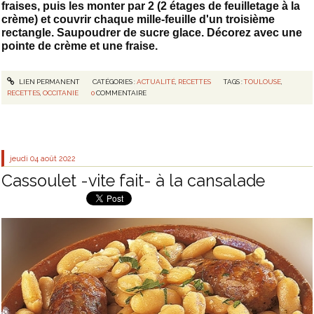
fraises, puis les monter par 2 (2 étages de feuilletage à la
crème) et couvrir chaque mille-feuille d'un troisième
rectangle. Saupoudrer de sucre glace. Décorez avec une
pointe de crème et une fraise.
LIEN PERMANENT
CATÉGORIES :
ACTUALITÉ
,
RECETTES
TAGS :
TOULOUSE
,
RECETTES
,
OCCITANIE
0
COMMENTAIRE
jeudi 04
août 2022
Cassoulet -vite fait- à la cansalade