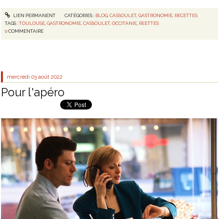
LIEN PERMANENT
CATÉGORIES :
BLOG
,
CASSOULET
,
GASTRONOMIE
,
RECETTES
TAGS :
TOULOUSE
,
GASTRONOMIE
,
CASSOULET
,
OCCITANIE
,
REETTES
0
COMMENTAIRE
mercredi 03
août 2022
Pour l'apéro