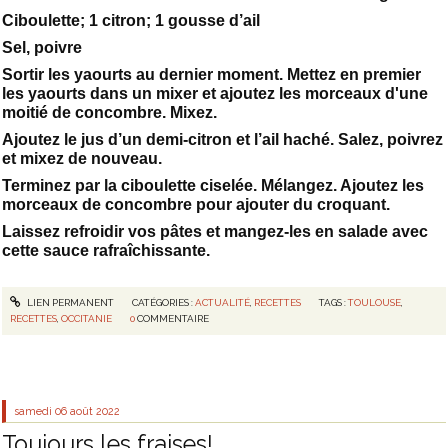
Ciboulette; 1 citron; 1 gousse d’ail
Sel, poivre
Sortir les yaourts au dernier moment. Mettez en premier
les yaourts dans un mixer et ajoutez les morceaux d'une
moitié de concombre. Mixez.
Ajoutez le jus d’un demi-citron et l’ail haché. Salez, poivrez
et mixez de nouveau.
Terminez par la ciboulette ciselée. Mélangez. Ajoutez les
morceaux de concombre pour ajouter du croquant.
Laissez refroidir vos pâtes et mangez-les en salade avec
cette sauce rafraîchissante.
LIEN PERMANENT
CATÉGORIES :
ACTUALITÉ
,
RECETTES
TAGS :
TOULOUSE
,
RECETTES
,
OCCITANIE
0
COMMENTAIRE
samedi 06
août 2022
Toujours les fraises!