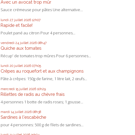
Avec un avocat trop mûr
Sauce crémeuse pour pâtes Une alternative...
lundi 27
juillet 2026
12h07
Rapide et facile!
Poulet pané au citron Pour 4 personnes...
vendredi 24
juillet 2026
08h47
Quiche aux tomates
Récup' de tomates trop mûres Pour 6 personnes...
lundi 20
juillet 2026
07h05
Crêpes au roquefort et aux champignons
Pâte à crêpes: 150g de farine, 1 litre lait, 2 œufs...
mercredi 15
juillet 2026
10h29
Rillettes de radis au chèvre frais
4 personnes 1 botte de radis roses; 1 gousse...
mardi 14
juillet 2026
08h38
Sardines à l'escabèche
pour 4 personnes: 500 g de filets de sardines...
lundi 13
juillet 2026
15h04