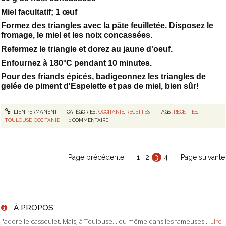
Miel facultatif; 1 œuf
Formez des triangles avec la pâte feuilletée. Disposez le
fromage, le miel et les noix concassées.
Refermez le triangle et dorez au jaune d'oeuf.
Enfournez à 180°C pendant 10 minutes.
Pour des friands épicés, badigeonnez les triangles de
gelée de piment d'Espelette et pas de miel, bien sûr!
LIEN PERMANENT
CATÉGORIES :
OCCITANIE
,
RECETTES
TAGS :
RECETTES
,
TOULOUSE
,
OCCITANIE
0
COMMENTAIRE
Page précédente
1
2
3
4
Page suivante
À PROPOS
J'adore le cassoulet. Mais, à Toulouse... ou même dans les fameuses...
Lire