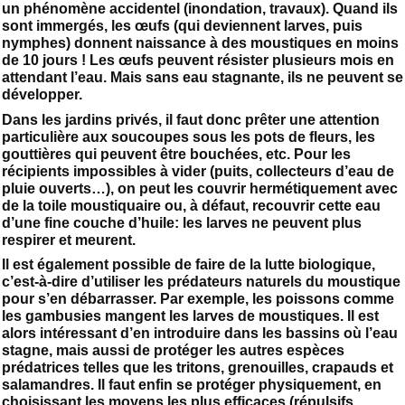
un phénomène accidentel (inondation, travaux). Quand ils
sont immergés, les œufs (qui deviennent larves, puis
nymphes) donnent naissance à des moustiques en moins
de 10 jours ! Les œufs peuvent résister plusieurs mois en
attendant l’eau. Mais sans eau stagnante, ils ne peuvent se
développer.
Dans les jardins privés, il faut donc prêter une attention
particulière aux soucoupes sous les pots de fleurs, les
gouttières qui peuvent être bouchées, etc. Pour les
récipients impossibles à vider (puits, collecteurs d’eau de
pluie ouverts…), on peut les couvrir hermétiquement avec
de la toile moustiquaire ou, à défaut, recouvrir cette eau
d’une fine couche d’huile: les larves ne peuvent plus
respirer et meurent.
Il est également possible de faire de la lutte biologique,
c’est-à-dire d’utiliser les prédateurs naturels du moustique
pour s’en débarrasser. Par exemple, les poissons comme
les gambusies mangent les larves de moustiques. Il est
alors intéressant d’en introduire dans les bassins où l’eau
stagne, mais aussi de protéger les autres espèces
prédatrices telles que les tritons, grenouilles, crapauds et
salamandres. Il faut enfin se protéger physiquement, en
choisissant les moyens les plus efficaces (répulsifs,