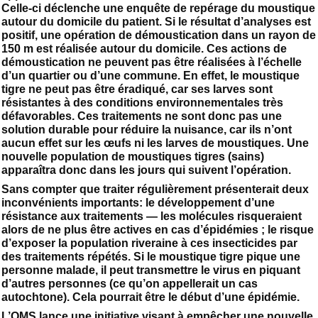
Celle-ci déclenche une enquête de repérage du moustique
autour du domicile du patient. Si le résultat d’analyses est
positif, une opération de démoustication dans un rayon de
150 m est réalisée autour du domicile. Ces actions de
démoustication ne peuvent pas être réalisées à l’échelle
d’un quartier ou d’une commune. En effet, le moustique
tigre ne peut pas être éradiqué, car ses larves sont
résistantes à des conditions environnementales très
défavorables. Ces traitements ne sont donc pas une
solution durable pour réduire la nuisance, car ils n’ont
aucun effet sur les œufs ni les larves de moustiques. Une
nouvelle population de moustiques tigres (sains)
apparaîtra donc dans les jours qui suivent l’opération.
Sans compter que traiter régulièrement présenterait deux
inconvénients importants: le développement d’une
résistance aux traitements — les molécules risqueraient
alors de ne plus être actives en cas d’épidémies ; le risque
d’exposer la population riveraine à ces insecticides par
des traitements répétés. Si le moustique tigre pique une
personne malade, il peut transmettre le virus en piquant
d’autres personnes (ce qu’on appellerait un cas
autochtone). Cela pourrait être le début d’une épidémie.
L’OMS lance une initiative visant à empêcher une nouvelle