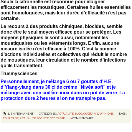
Seule la citronnelle est reconnue pour éloigner
efficacement les moustiques. Certaines huiles essentielles
sont homologuées, mais leur durée d’efficacité n’est pas
certaine.
Le recours à des produits chimiques, biocides, semble
donc être le seul moyen efficace pour se protéger. Les
moyens physiques le sont aussi, notamment les
moustiquaires ou les vêtements longs. Enfin, aucune
mesure isolée n’est efficace à 100%. C’est la somme
d’actions individuelles et collectives qui réduit le nombre
de moustiques, leur circulation et le nombre d’infections
qu’ils transmettent.
Trusmysciences
Personnellement, je mélange 6 ou 7 gouttes d'H.E.
d'Ylang-ylang dans 30 cl de crème “Nivéa soft“ et je
mélange avec une cuillère inox dans un pot de verre. La
protection dure 2 heures si on ne transpire pas.
LIEN PERMANENT
CATÉGORIES :
ACTUALITÉ
,
BLOG
,
OCCITANIE
,
OPINIONS
TAGS :
TOULOUSE
,
ACTUALITÉ
,
SOCIÉTÉ
,
OCCITANIE
0
COMMENTAIRE