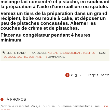
mélange lait concentré et pistache, en soulevant
la préparation à l’aide d’une cuillière ou spatule.
Versez un tiers de la préparation dans un grand
récipient, boîte ou moule à cake, et déposer un
peu de pistaches concassées. Alterner les
couches de crème et de pistaches.
Placer au congélateur pendant 4 heures
minimum.
LIEN PERMANENT
CATÉGORIES :
ACTUALITÉ
,
BLOG
,
OCCITANIE
,
RECETTES
TAGS :
TOULOUSE
,
RECETTES
,
OCCITANIE
0
COMMENTAIRE
1
2
3
4
Page suivante
À PROPOS
J'adore le cassoulet. Mais, à Toulouse... ou même dans les fameuses...
Lire
la suite