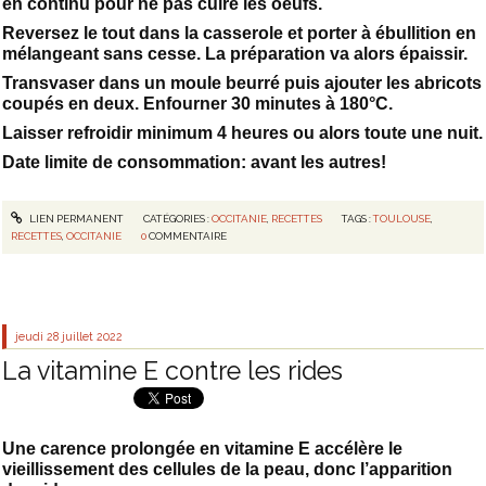
en continu pour ne pas cuire les oeufs.
Reversez le tout dans la casserole et porter à ébullition en
mélangeant sans cesse. La préparation va alors épaissir.
Transvaser dans un moule beurré puis ajouter les abricots
coupés en deux. Enfourner 30 minutes à 180°C.
Laisser refroidir minimum 4 heures ou alors toute une nuit.
Date limite de consommation: avant les autres!
LIEN PERMANENT
CATÉGORIES :
OCCITANIE
,
RECETTES
TAGS :
TOULOUSE
,
RECETTES
,
OCCITANIE
0
COMMENTAIRE
jeudi 28
juillet 2022
La vitamine E contre les rides
Une carence prolongée en vitamine E accélère le
vieillissement des cellules de la peau, donc l’apparition