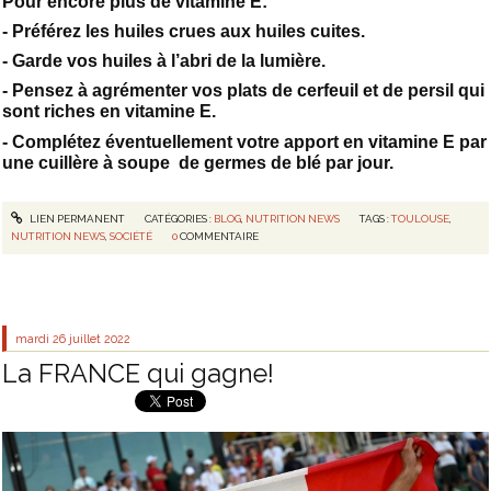
Pour encore plus de vitamine E:
- Préférez les huiles crues aux huiles cuites.
- Garde vos huiles à l’abri de la lumière.
- Pensez à agrémenter vos plats de cerfeuil et de persil qui
sont riches en vitamine E.
- Complétez éventuellement votre apport en vitamine E par
une cuillère à soupe de germes de blé par jour.
LIEN PERMANENT
CATÉGORIES :
BLOG
,
NUTRITION NEWS
TAGS :
TOULOUSE
,
NUTRITION NEWS
,
SOCIÉTÉ
0
COMMENTAIRE
mardi 26
juillet 2022
La FRANCE qui gagne!