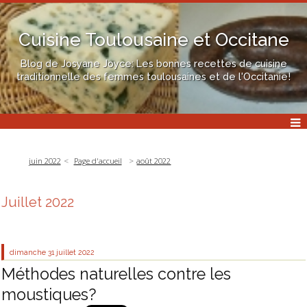
Cuisine Toulousaine et Occitane
Blog de Josyane Joyce: Les bonnes recettes de cuisine
traditionnelle des femmes toulousaines et de l'Occitanie!
juin 2022
Page d'accueil
août 2022
Juillet 2022
dimanche 31
juillet 2022
Méthodes naturelles contre les
moustiques?