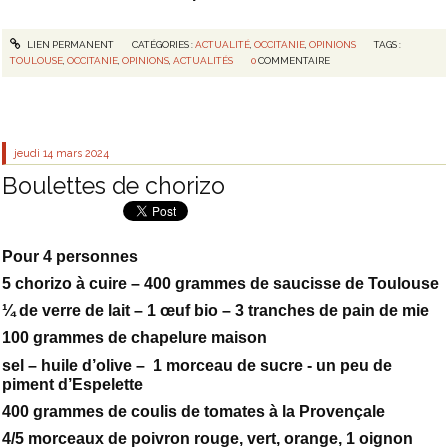
LIEN PERMANENT
CATÉGORIES :
ACTUALITÉ
,
OCCITANIE
,
OPINIONS
TAGS :
TOULOUSE
,
OCCITANIE
,
OPINIONS
,
ACTUALITÉS
0
COMMENTAIRE
jeudi 14
mars 2024
Boulettes de chorizo
Pour 4 personnes
5 chorizo à cuire – 400 grammes de saucisse de Toulouse
¼ de verre de lait – 1 œuf bio – 3 tranches de pain de mie
100 grammes de chapelure maison
sel – huile d’olive – 1 morceau de sucre - un peu de
piment d’Espelette
400 grammes de coulis de tomates à la Provençale
4/5 morceaux de poivron rouge, vert, orange,
1 oignon