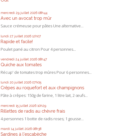
mercredi 29
juillet 2026
08h44
Avec un avocat trop mûr
Sauce crémeuse pour pâtes Une alternative...
lundi 27
juillet 2026
12h07
Rapide et facile!
Poulet pané au citron Pour 4 personnes...
vendredi 24
juillet 2026
08h47
Quiche aux tomates
Récup' de tomates trop mûres Pour 6 personnes...
lundi 20
juillet 2026
07h05
Crêpes au roquefort et aux champignons
Pâte à crêpes: 150g de farine, 1 litre lait, 2 œufs...
mercredi 15
juillet 2026
10h29
Rillettes de radis au chèvre frais
4 personnes 1 botte de radis roses; 1 gousse...
mardi 14
juillet 2026
08h38
Sardines à l'escabèche