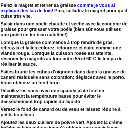
Pelez le magret et retirer sa graisse
comme je vous ai
expliqué des tas de fois!
Puis, tailladez le magret pour qu'il
cuise très vite.
Saisir dans une poêle chaude et sèche avec la couenne de
graisse pour graisser votre poêle (bien sûr vous utilisez
une poêle en fer bien culottée!)
Lorsque la graisse commence à trop rendre de gras,
retirez-là et faites colorez, retournez et cuire comme une
viande rouge. Lorsque la cuisson rosée est atteinte,
réserver les magrets au four entre 55 et 60°C le temps de
réaliser la sauce.
Faites brunir les cubes d'oignons dans dans la graisse de
canard résiduelle sans coloration; déglacez avec le porto.
Vous obtenez un fond brun
Décollez les sucs avec une spatule plate tout en
maintenant la température basse pour éviter le
dessèchement trop rapide du liquide
Versez le fond de canard ou de veau et laissez réduire à
petits bouillons.
Ajoutez les deux cuillers de poivre vert. Ajoutez la crème
fraîche et faire réduire jusqu'à obtenir une consistance