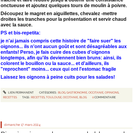
onctueuse et ajoutez quelques tours de moulin à poivre.
Découpez le magret en aiguillettes, chevalez -mettre
droites les tranches pour la présentation et servir chaud
avec la sauce.
PS et bis-repetita:
je n'ai jamais compris cette histoire de "faire suer" les
oignons... ils n'ont aucun goût et sont désagréables aux
enfants! Perso, je fais cuire des cubes d'oignons
longtemps, afin qu'ils deviennent bien bruns: ainsi, ils
colorent le bouillon ou la sauce... et d'ailleurs, ils
"reprochent" moins... ceux qui ont l'estomac fragile
Laissez les oignons à peine cuits pour les salades!
LIEN PERMANENT
CATÉGORIES :
BLOG
,
GASTRONOMIE
,
OCCITANIE
,
OPINIONS
,
RECETTES
TAGS :
RECETTES
,
TOULOUSE
,
OCCITANIE
,
BLOG
0
COMMENTAIRE
dimanche 17
mars 2024