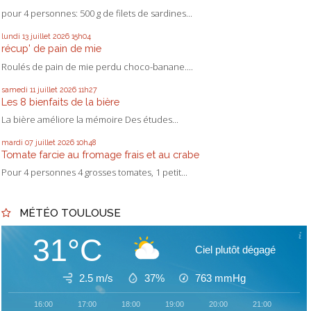
pour 4 personnes: 500 g de filets de sardines...
lundi 13
juillet 2026
15h04
récup' de pain de mie
Roulés de pain de mie perdu choco-banane....
samedi 11
juillet 2026
11h27
Les 8 bienfaits de la bière
La bière améliore la mémoire Des études...
mardi 07
juillet 2026
10h48
Tomate farcie au fromage frais et au crabe
Pour 4 personnes 4 grosses tomates, 1 petit...
MÉTÉO TOULOUSE
31°C
Ciel plutôt dégagé
2.5 m/s
37%
763
mmHg
16:00
17:00
18:00
19:00
20:00
21:00
22: