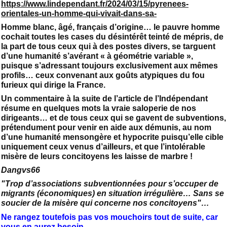
https://www.lindependant.fr/2024/03/15/pyrenees-
orientales-un-homme-qui-vivait-dans-sa-
Homme blanc, âgé, français d’origine… le pauvre homme
cochait toutes les cases du désintérêt teinté de mépris, de
la part de tous ceux qui à des postes divers, se targuent
d’une humanité s’avérant « à géométrie variable »,
puisque s’adressant toujours exclusivement aux mêmes
profils… ceux convenant aux goûts atypiques du fou
furieux qui dirige la France.
Un commentaire à la suite de l’article de l’Indépendant
résume en quelques mots la vraie saloperie de nos
dirigeants… et de tous ceux qui se gavent de subventions,
prétendument pour venir en aide aux démunis, au nom
d’une humanité mensongère et hypocrite puisqu’elle cible
uniquement ceux venus d’ailleurs, et que l’intolérable
misère de leurs concitoyens les laisse de marbre !
Dangvs66
"Trop d’associations subventionnées pour s’occuper de
migrants (économiques) en situation irrégulière… Sans se
soucier de la misère qui concerne nos concitoyens"…
Ne rangez toutefois pas vos mouchoirs tout de suite, car
vous en aurez besoin