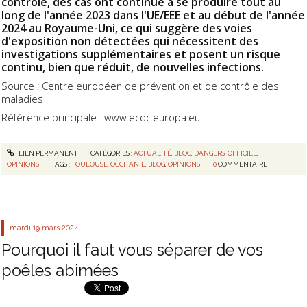
contrôle, des cas ont continué à se produire tout au
long de l'année 2023 dans l'UE/EEE et au début de l'année
2024 au Royaume-Uni, ce qui suggère des voies
d'exposition non détectées qui nécessitent des
investigations supplémentaires et posent un risque
continu, bien que réduit, de nouvelles infections.
Source : Centre européen de prévention et de contrôle des
maladies
Référence principale : www.ecdc.europa.eu
LIEN PERMANENT
CATÉGORIES :
ACTUALITÉ
,
BLOG
,
DANGERS
,
OFFICIEL
,
OPINIONS
TAGS :
TOULOUSE
,
OCCITANIE
,
BLOG
,
OPINIONS
0
COMMENTAIRE
mardi 19
mars 2024
Pourquoi il faut vous séparer de vos
poêles abimées