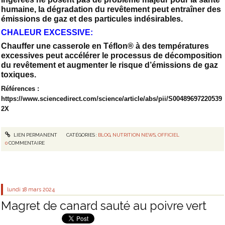
humaine, la dégradation du revêtement peut entraîner des
émissions de gaz et des particules indésirables.
CHALEUR EXCESSIVE:
Chauffer une casserole en Téflon® à des températures
excessives peut accélérer le processus de décomposition
du revêtement et augmenter le risque d’émissions de gaz
toxiques.
Références :
https://www.sciencedirect.com/science/article/abs/pii/S00489697220539
2X
LIEN PERMANENT
CATÉGORIES :
BLOG
,
NUTRITION NEWS
,
OFFICIEL
0
COMMENTAIRE
lundi 18
mars 2024
Magret de canard sauté au poivre vert