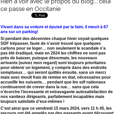
Rien à voir avec le propos du blog... cela
ce passe en Occitanie
Vivant dans sa voiture et épuisé par la faim,
il meurt à 67
ans sur un parking!
Si pendant des décennies chaque hiver voyait quelques
SDF trépasser, faute de n’avoir trouvé que quelques
cartons pour se loger… non seulement le scandale n’a
pas été éradiqué, mais en 2024 les chiffres ne sont pas
près de baisser, puisque désormais, les nouveaux
arrivants (suivez mon regard) sont toujours prioritaires
pour obtenir un logement, y compris dans des endroits
somptueux… qui seront quittés ensuite, sans un merci
mais avec moult frais de remise en état, nécessaires pour
accueillir les suivants… pendant que les sdf nationaux
continueront de crever dans la rue… sans que cela
n’écorche l’incessante et extravagante autosatisfaction de
nos vaniteux dirigeants, parfaitement incapables mais
toujours satisfaits d’eux-mêmes !
C’est ainsi que ce vendredi 15 mars 2024, vers 11 h 45, les
secours ont été appelés par des passants ayant découvert