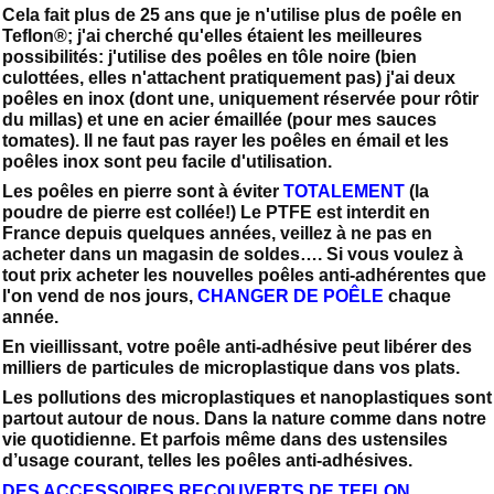
Cela fait plus de 25 ans que je n'utilise plus de poêle en
Teflon®; j'ai cherché qu'elles étaient les meilleures
possibilités: j'utilise des poêles en tôle noire (bien
culottées, elles n'attachent pratiquement pas) j'ai deux
poêles en inox (dont une, uniquement réservée pour rôtir
du millas) et une en acier émaillée (pour mes sauces
tomates). Il ne faut pas rayer les poêles en émail et les
poêles inox sont peu facile d'utilisation.
Les poêles en pierre sont à éviter
TOTALEMENT
(la
poudre de pierre est collée!) Le PTFE est interdit en
France depuis quelques années, veillez à ne pas en
acheter dans un magasin de soldes…. Si vous voulez à
tout prix acheter les nouvelles poêles anti-adhérentes que
l'on vend de nos jours,
CHANGER DE POÊLE
chaque
année.
En vieillissant, votre poêle anti-adhésive peut libérer des
milliers de particules de microplastique dans vos plats.
Les pollutions des microplastiques et nanoplastiques sont
partout autour de nous. Dans la nature comme dans notre
vie quotidienne. Et parfois même dans des ustensiles
d’usage courant, telles les poêles anti-adhésives.
DES ACCESSOIRES RECOUVERTS DE TEFLON