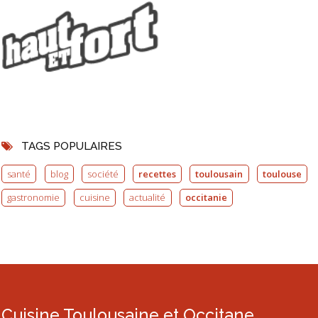
TAGS POPULAIRES
santé
blog
société
recettes
toulousain
toulouse
gastronomie
cuisine
actualité
occitanie
Cuisine Toulousaine et Occitane