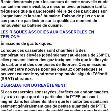
Reste désormais pour les auteurs de cette nouvelle étude
sur cet ennemi invisible, à mesurer avec précision tant la
fréquence que la dangerosité réelle de ces particules sur
l’organisme et la santé humaine. Raison de plus en tout
cas pour ne pas lésiner sur la qualité au moment de
renouveler sa batterie de cuisine.
LES RISQUES ASSOCIES AUX CASSEROLES EN
TEFLON®
Émissions de gaz toxiques:
Lorsque ces casseroles sont chauffées à des
températures élevées (généralement au-dessus de 260°C),
elles peuvent libérer des gaz toxiques, tels que le dioxyde
de carbone et des composés de fluorure. Ces émissions
peuvent être nocives pour les oiseaux domestiques et
peuvent causer le syndrome respiratoire aigu du Téflon®
(SRAT) chez eux.
DÉGRADATION DU REVÊTEMENT
:
Si ces casseroles sont rayées, éraflées ou endommagées,
il y a un risque que des particules de PTFE puissent
migrer dans les aliments. Bien que les autorités sanitaires
estiment généralement que de petites quantités de PTFE
ingérées ne posent pas de problème majeur pour la santé