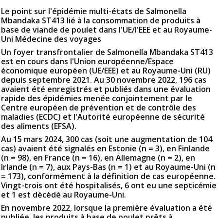
Le point sur l'épidémie multi-états de Salmonella
Mbandaka ST413 lié à la consommation de produits à
base de viande de poulet dans l'UE/l'EEE et au Royaume-
Uni Médecine des voyages
Un foyer transfrontalier de Salmonella Mbandaka ST413
est en cours dans l'Union européenne/Espace
économique européen (UE/EEE) et au Royaume-Uni (RU)
depuis septembre 2021. Au 30 novembre 2022, 196 cas
avaient été enregistrés et publiés dans une évaluation
rapide des épidémies menée conjointement par le
Centre européen de prévention et de contrôle des
maladies (ECDC) et l'Autorité européenne de sécurité
des aliments (EFSA).
Au 15 mars 2024, 300 cas (soit une augmentation de 104
cas) avaient été signalés en Estonie (n = 3), en Finlande
(n = 98), en France (n = 16), en Allemagne (n = 2), en
Irlande (n = 7), aux Pays-Bas (n = 1) et au Royaume-Uni (n
= 173), conformément à la définition de cas européenne.
Vingt-trois ont été hospitalisés, 6 ont eu une septicémie
et 1 est décédé au Royaume-Uni.
En novembre 2022, lorsque la première évaluation a été
publiée, les produits à base de poulet prêts à