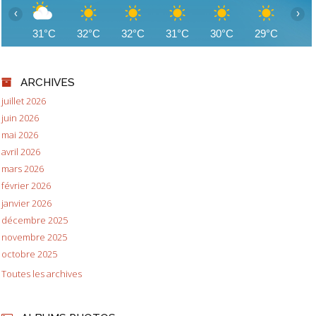
‹
›
31°C
32°C
32°C
31°C
30°C
29°C
28
ARCHIVES
juillet 2026
juin 2026
mai 2026
avril 2026
mars 2026
février 2026
janvier 2026
décembre 2025
novembre 2025
octobre 2025
Toutes les archives