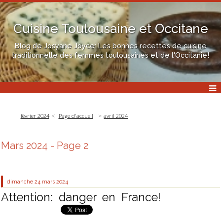
Cuisine Toulousaine et Occitane
Blog de Josyane Joyce: Les bonnes recettes de cuisine
traditionnelle des femmes toulousaines et de l'Occitanie!
février 2024
Page d'accueil
avril 2024
Mars 2024
- Page 2
dimanche 24
mars 2024
Attention: danger en France!