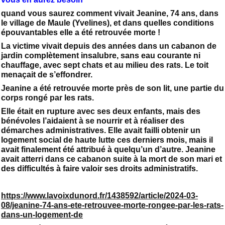
quand vous saurez comment vivait Jeanine, 74 ans, dans
le village de Maule (Yvelines), et dans quelles conditions
épouvantables elle a été retrouvée morte !
La victime vivait depuis des années dans un cabanon de
jardin complètement insalubre, sans eau courante ni
chauffage, avec sept chats et au milieu des rats. Le toit
menaçait de s’effondrer.
Jeanine a été retrouvée morte près de son lit, une partie du
corps rongé par les rats.
Elle était en rupture avec ses deux enfants, mais des
bénévoles l’aidaient à se nourrir et à réaliser des
démarches administratives. Elle avait failli obtenir un
logement social de haute lutte ces derniers mois, mais il
avait finalement été attribué à quelqu’un d’autre. Jeanine
avait atterri dans ce cabanon suite à la mort de son mari et
des difficultés à faire valoir ses droits administratifs.
https://www.lavoixdunord.fr/1438592/article/2024-03-
08/jeanine-74-ans-ete-retrouvee-morte-rongee-par-les-rats-
dans-un-logement-de