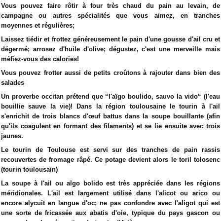
Vous pouvez faire rôtir à four très chaud du pain au levain, de
campagne ou autres spécialités que vous aimez, en tranches
moyennes et régulières;
Laissez tiédir et frottez généreusement le pain d'une gousse d'ail cru et
dégermé; arrosez d'huile d'olive; dégustez, c'est une merveille mais
méfiez-vous des calories!
Vous pouvez frotter aussi de petits croûtons à rajouter dans bien des
salades
Un proverbe occitan prétend que “l'aïgo boulido, sauvo la vido“ (l'eau
bouillie sauve la vie)! Dans la région toulousaine le tourin à l'ail
s'enrichit de trois blancs d'œuf battus dans la soupe bouillante (afin
qu'ils coagulent en formant des filaments) et se lie ensuite avec trois
jaunes.
Le tourin de Toulouse est servi sur des tranches de pain rassis
recouvertes de fromage râpé. Ce potage devient alors le toril tolosenc
(tourin toulousain)
La soupe à l'ail ou aïgo bolido est très appréciée dans les régions
méridionales. L'ail est largement utilisé dans l'alicot ou arico ou
encore alycuit en langue d'oc; ne pas confondre avec l'aligot qui est
une sorte de fricassée aux abatis d'oie, typique du pays gascon ou