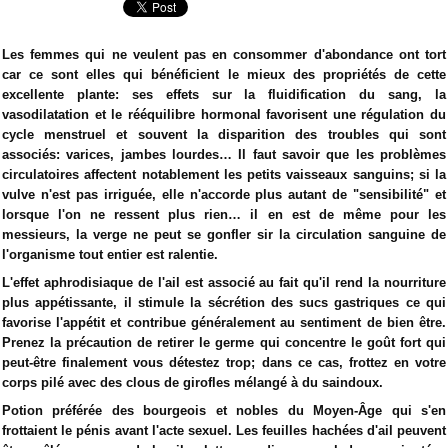
Les femmes qui ne veulent pas en consommer d'abondance ont tort
car ce sont elles qui bénéficient le mieux des propriétés de cette
excellente plante: ses effets sur la fluidification du sang, la
vasodilatation et le rééquilibre hormonal favorisent une régulation du
cycle menstruel et souvent la disparition des troubles qui sont
associés: varices, jambes lourdes… Il faut savoir que les problèmes
circulatoires affectent notablement les petits vaisseaux sanguins; si la
vulve n'est pas irriguée, elle n'accorde plus autant de "sensibilité" et
lorsque l'on ne ressent plus rien… il en est de même pour les
messieurs, la verge ne peut se gonfler sir la circulation sanguine de
l'organisme tout entier est ralentie.
L'effet aphrodisiaque de l'ail est associé au fait qu'il rend la nourriture
plus appétissante, il stimule la sécrétion des sucs gastriques ce qui
favorise l'appétit et contribue généralement au sentiment de bien être.
Prenez la précaution de retirer le germe qui concentre le goût fort qui
peut-être finalement vous détestez trop; dans ce cas, frottez en votre
corps pilé avec des clous de girofles mélangé à du saindoux.
Potion préférée des bourgeois et nobles du Moyen-Âge qui s'en
frottaient le pénis avant l'acte sexuel. Les feuilles hachées d'ail peuvent