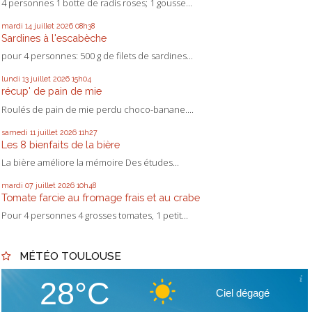
4 personnes 1 botte de radis roses; 1 gousse...
mardi 14
juillet 2026
08h38
Sardines à l'escabèche
pour 4 personnes: 500 g de filets de sardines...
lundi 13
juillet 2026
15h04
récup' de pain de mie
Roulés de pain de mie perdu choco-banane....
samedi 11
juillet 2026
11h27
Les 8 bienfaits de la bière
La bière améliore la mémoire Des études...
mardi 07
juillet 2026
10h48
Tomate farcie au fromage frais et au crabe
Pour 4 personnes 4 grosses tomates, 1 petit...
MÉTÉO TOULOUSE
28°C
Ciel dégagé