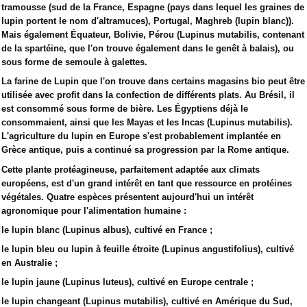
tramousse (sud de la France, Espagne (pays dans lequel les graines de
lupin portent le nom d'altramuces), Portugal, Maghreb (lupin blanc)).
Mais également Équateur, Bolivie, Pérou (Lupinus mutabilis, contenant
de la spartéine, que l'on trouve également dans le genêt à balais), ou
sous forme de semoule à galettes.
La farine de Lupin que l'on trouve dans certains magasins bio peut être
utilisée avec profit dans la confection de différents plats. Au Brésil, il
est consommé sous forme de bière. Les Égyptiens déjà le
consommaient, ainsi que les Mayas et les Incas (Lupinus mutabilis).
L'agriculture du lupin en Europe s'est probablement implantée en
Grèce antique, puis a continué sa progression par la Rome antique.
Cette plante protéagineuse, parfaitement adaptée aux climats
européens, est d'un grand intérêt en tant que ressource en protéines
végétales. Quatre espèces présentent aujourd'hui un intérêt
agronomique pour l'alimentation humaine :
le lupin blanc (Lupinus albus), cultivé en France ;
le lupin bleu ou lupin à feuille étroite (Lupinus angustifolius), cultivé
en Australie ;
le lupin jaune (Lupinus luteus), cultivé en Europe centrale ;
le lupin changeant (Lupinus mutabilis), cultivé en Amérique du Sud,