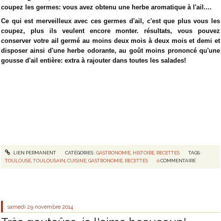
coupez les germes: vous avez obtenu une herbe aromatique à l'ail....
Ce qui est merveilleux avec ces germes d'ail, c'est que plus vous les
coupez, plus ils veulent encore monter. résultats, vous pouvez
conserver votre ail germé au moins deux mois à deux mois et demi et
disposer ainsi d'une herbe odorante, au goût moins prononcé qu'une
gousse d'ail entière: extra à rajouter dans toutes les salades!
LIEN PERMANENT
CATÉGORIES :
GASTRONOMIE
,
HISTOIRE
,
RECETTES
TAGS :
TOULOUSE
,
TOULOUSAIN
,
CUISINE
,
GASTRONOMIE
,
RECETTES
0
COMMENTAIRE
samedi 29
novembre 2014