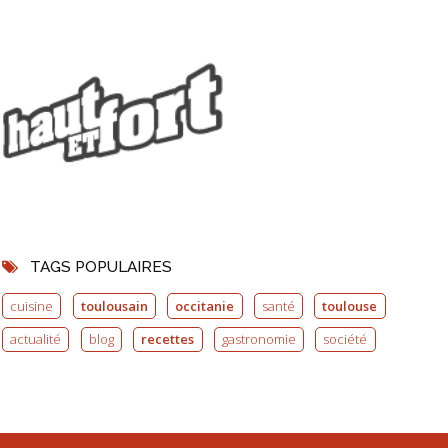
TAGS POPULAIRES
cuisine
toulousain
occitanie
santé
toulouse
actualité
blog
recettes
gastronomie
société