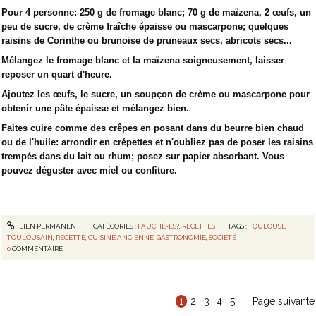
Pour 4 personne: 250 g de fromage blanc; 70 g de maïzena, 2 œufs, un
peu de sucre, de crème fraîche épaisse ou mascarpone; quelques
raisins de Corinthe ou brunoise de pruneaux secs, abricots secs...
Mélangez le fromage blanc et la maïzena soigneusement, laisser
reposer un quart d'heure.
Ajoutez les œufs, le sucre, un soupçon de crème ou mascarpone pour
obtenir une pâte épaisse et mélangez bien.
Faites cuire comme des crêpes en posant dans du beurre bien chaud
ou de l'huile: arrondir en crépettes et n'oubliez pas de poser les raisins
trempés dans du lait ou rhum; posez sur papier absorbant. Vous
pouvez déguster avec miel ou confiture.
LIEN PERMANENT
CATÉGORIES :
FAUCHÉ-ES?
,
RECETTES
TAGS :
TOULOUSE
,
TOULOUSAIN
,
RECETTE
,
CUISINE ANCIENNE
,
GASTRONOMIE
,
SOCIÉTÉ
0
COMMENTAIRE
1
2
3
4
5
Page suivante