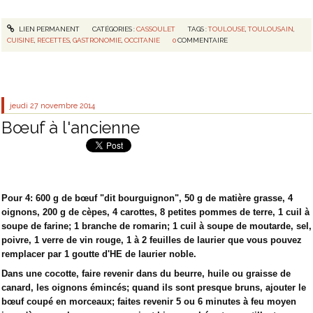
LIEN PERMANENT
CATÉGORIES :
CASSOULET
TAGS :
TOULOUSE
,
TOULOUSAIN
,
CUISINE
,
RECETTES
,
GASTRONOMIE
,
OCCITANIE
0
COMMENTAIRE
jeudi 27
novembre 2014
Bœuf à l'ancienne
Pour 4: 600 g de bœuf "dit bourguignon", 50 g de matière grasse, 4
oignons, 200 g de cèpes, 4 carottes, 8 petites pommes de terre, 1 cuil à
soupe de farine; 1 branche de romarin; 1 cuil à soupe de moutarde, sel,
poivre, 1 verre de vin rouge, 1 à 2 feuilles de laurier que vous pouvez
remplacer par 1 goutte d'HE de laurier noble.
Dans une cocotte, faire revenir dans du beurre, huile ou graisse de
canard, les oignons émincés; quand ils sont presque bruns, ajouter le
bœuf coupé en morceaux; faites revenir 5 ou 6 minutes à feu moyen