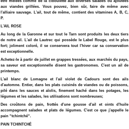
être mêlées comme de la ciboulette aux diverses salades ou ajoutées
aux viandes grillées. Vous pouvez, bien sûr, faire de même avec
l'alliaire sauvage. L'ail, tout de même, contient des vitamines A, B, C,
P.
L'AIL ROSE
Au long de la Garonne et sur tout le Tarn sont produits les deux tiers
de notre ail. L'ail de Lautrec qui possède le Label Rouge, est le plus
fort; joliment coloré, il se conservera tout l'hiver car sa conservation
est exceptionnelle.
Achetez-le à partir de juillet en grappes tressées, aux marchés du pays,
sa saveur est exceptionnelle disent les gastronomes. C'est un ail de
printemps.
L'ail blanc de Lomagne et l'ail violet de Cadours sont des ails
d'automne. Entier, dans les plats cuisinés de viandes ou de poissons,
pilé dans les sauces et aïolis, finement haché dans les potages, les
légumes et les salades, les utilisations sont nombreuses;
Des croûtons de pain, frottés d'une gousse d'ail et oints d'huile
accompagnent salades et plats de légumes. C'est ce que j'appelle le
pain “tchintché“.
PAIN TCHINTCHÉ