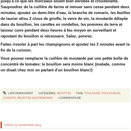
jusqu'à ce que les morceaux soient bien enrobés et croustillants.
Saupoudrez de la cuillère de farine et remuer sans cesse pendant deux
minutes; ajoutez un demi-litre d'eau, la branche de romarin, les feuilles
de laurier et/ou 2 clous de girofle, le verre de vin, la moutarde délayée
dans du bouillon, les carottes en rondelles, les pommes de terre et
laissez cuire pendant deux heures à feu moyen en surveillant et
rajoutant du bouillon si nécessaire. Salez, poivrez.
Faites rissoler à part les champignons et ajoutez les 2 minutes avant la
fin de la cuisson.
Vous pouvez remplacer la cuillère de moutarde par une petite boîte de
concentré de tomates: le bouillon sera moins blanc (malade, comme
on disait chez moi en parlant d'un bouillon blanc!)
LIEN PERMANENT
CATÉGORIES :
RECETTES
TAGS :
TOULOUSE
,
TOULOUSAIN
,
CUISINTE
,
RECETTES
,
GASTRONOMIE
0
COMMENTAIRE
mardi 25
novembre 2014