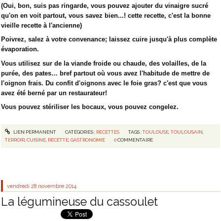
(Oui, bon, suis pas ringarde, vous pouvez ajouter du vinaigre sucré
qu'on en voit partout, vous savez bien...! cette recette, c'est la bonne
vieille recette à l'ancienne)
Poivrez, salez à votre convenance; laissez cuire jusqu'à plus complète
évaporation.
Vous utilisez sur de la viande froide ou chaude, des volailles, de la
purée, des pates… bref partout où vous avez l'habitude de mettre de
l'oignon frais. Du confit d'oignons avec le foie gras? c'est que vous
avez été berné par un restaurateur!
Vous pouvez stériliser les bocaux, vous pouvez congelez.
LIEN PERMANENT
CATÉGORIES :
RECETTES
TAGS :
TOULOUSE
,
TOULOUSAIN
,
TERROIR
,
CUISINE
,
RECETTE
,
GASTRONOMIE
0
COMMENTAIRE
vendredi 28
novembre 2014
La légumineuse du cassoulet