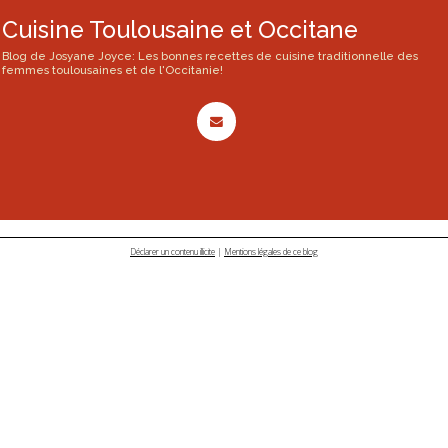
Cuisine Toulousaine et Occitane
Blog de Josyane Joyce: Les bonnes recettes de cuisine traditionnelle des
femmes toulousaines et de l'Occitanie!
Déclarer un contenu illicite
|
Mentions légales de ce blog