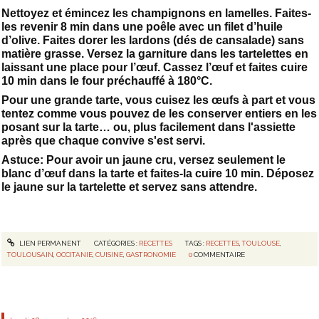
Nettoyez et émincez les champignons en lamelles. Faites-
les revenir 8 min dans une poêle avec un filet d’huile
d’olive. Faites dorer les lardons (dés de cansalade) sans
matière grasse. Versez la garniture dans les tartelettes en
laissant une place pour l’œuf. Cassez l’œuf et faites cuire
10 min dans le four préchauffé à 180°C.
Pour une grande tarte, vous cuisez les œufs à part et vous
tentez comme vous pouvez de les conserver entiers en les
posant sur la tarte… ou, plus facilement dans l'assiette
après que chaque convive s'est servi.
Astuce: Pour avoir un jaune cru, versez seulement le
blanc d’œuf dans la tarte et faites-la cuire 10 min. Déposez
le jaune sur la tartelette et servez sans attendre.
LIEN PERMANENT
CATÉGORIES :
RECETTES
TAGS :
RECETTES
,
TOULOUSE
,
TOULOUSAIN
,
OCCITANIE
,
CUISINE
,
GASTRONOMIE
0
COMMENTAIRE