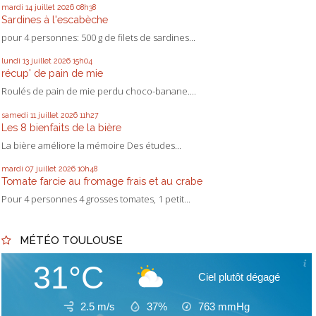
mardi 14
juillet 2026
08h38
Sardines à l'escabèche
pour 4 personnes: 500 g de filets de sardines...
lundi 13
juillet 2026
15h04
récup' de pain de mie
Roulés de pain de mie perdu choco-banane....
samedi 11
juillet 2026
11h27
Les 8 bienfaits de la bière
La bière améliore la mémoire Des études...
mardi 07
juillet 2026
10h48
Tomate farcie au fromage frais et au crabe
Pour 4 personnes 4 grosses tomates, 1 petit...
MÉTÉO TOULOUSE
31°C
Ciel plutôt dégagé
2.5 m/s
37%
763
mmHg