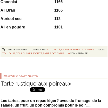
Chocolat
1166
All Bran
1165
Abricot sec
112
Ail en poudre
1101
LIEN PERMANENT
CATÉGORIES :
ACTUALITÉ
,
DANGERS
,
NUTRITION NEWS
TAGS :
TOULOUSE
,
TOULOUSAIN
,
SOCIÉTÉ
,
SANTÉ
,
OCCITANIE
0
COMMENTAIRE
mercredi 30
novembre 2016
Tarte rustique aux poireaux
Les tartes, pour un repas léger? avec du fromage, de la
salade, un fruit, un bon compromis pour le soir.....