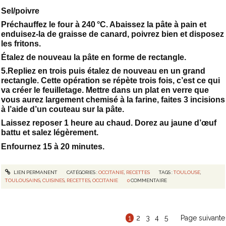
Sel/poivre
Préchauffez le four à 240 °C. Abaissez la pâte à pain et
enduisez-la de graisse de canard, poivrez bien et disposez
les fritons.
Étalez de nouveau la pâte en forme de rectangle.
5.Repliez en trois puis étalez de nouveau en un grand
rectangle. Cette opération se répète trois fois, c’est ce qui
va créer le feuilletage. Mettre dans un plat en verre que
vous aurez largement chemisé à la farine, faites 3 incisions
à l’aide d’un couteau sur la pâte.
Laissez reposer 1 heure au chaud. Dorez au jaune d’œuf
battu et salez légèrement.
Enfournez 15 à 20 minutes.
LIEN PERMANENT
CATÉGORIES :
OCCITANIE
,
RECETTES
TAGS :
TOULOUSE
,
TOULOUSAINS
,
CUISINES
,
RECETTES
,
OCCITANIE
0
COMMENTAIRE
1
2
3
4
5
Page suivante