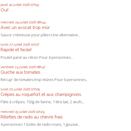
jeudi 30
juillet 2026
07h53
Oui!
mercredi 29
juillet 2026
08h44
Avec un avocat trop mûr
Sauce crémeuse pour pâtes Une alternative...
lundi 27
juillet 2026
12h07
Rapide et facile!
Poulet pané au citron Pour 4 personnes...
vendredi 24
juillet 2026
08h47
Quiche aux tomates
Récup' de tomates trop mûres Pour 6 personnes...
lundi 20
juillet 2026
07h05
Crêpes au roquefort et aux champignons
Pâte à crêpes: 150g de farine, 1 litre lait, 2 œufs...
mercredi 15
juillet 2026
10h29
Rillettes de radis au chèvre frais
4 personnes 1 botte de radis roses; 1 gousse...