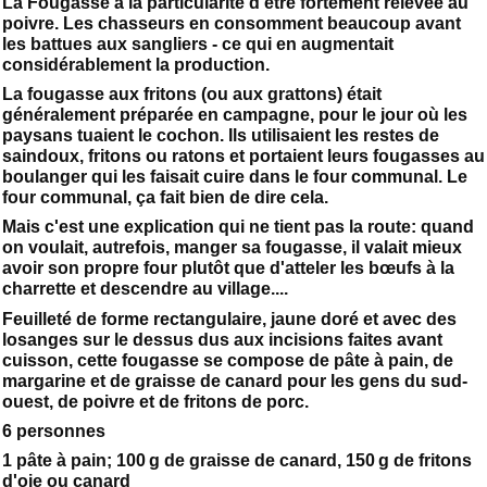
La Fougasse a la particularité d’être fortement relevée au
poivre. Les chasseurs en consomment beaucoup avant
les battues aux sangliers - ce qui en augmentait
considérablement la production.
La fougasse aux fritons (ou aux grattons) était
généralement préparée en campagne, pour le jour où les
paysans tuaient le cochon. Ils utilisaient les restes de
saindoux, fritons ou ratons et portaient leurs fougasses au
boulanger qui les faisait cuire dans le four communal. Le
four communal, ça fait bien de dire cela.
Mais c'est une explication qui ne tient pas la route: quand
on voulait, autrefois, manger sa fougasse, il valait mieux
avoir son propre four plutôt que d'atteler les bœufs à la
charrette et descendre au village....
Feuilleté de forme rectangulaire, jaune doré et avec des
losanges sur le dessus dus aux incisions faites avant
cuisson, cette fougasse se compose de pâte à pain, de
margarine et de graisse de canard pour les gens du sud-
ouest, de poivre et de fritons de porc.
6 personnes
1 pâte à pain; 100 g de graisse de canard, 150 g de fritons
d'oie ou canard