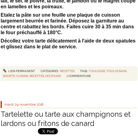
lait, le sel, le poivre, la truite, le jambon ou le magret coupé
en lamelles et les poireaux.
Etalez la pâte sur une feuille une plaque de cuisson
largement beurrée et farinée. Déposez la garniture au
centre et rabattez les bords. Faites cuire 30 à 35 min dans
le four préchauffé à 180°C.
Décollez votre tarte délicatement à l'aide de deux spatules
et glissez dans le plat de service.
LIEN PERMANENT
CATÉGORIES :
RECETTES
TAGS :
TOULOUSE
,
TOULOUSAIN
,
SOCIÉTÉ
,
CUISINE
,
RECETTES
,
OCCITANIE
0
COMMENTAIRE
mardi 29
novembre 2016
Tartelette ou tarte aux champignons et
lardons ou fritons de canard