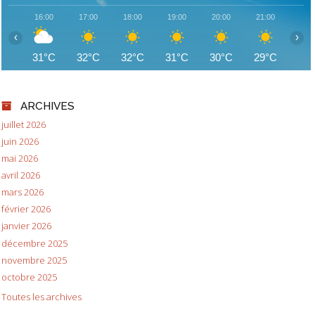
16:00
17:00
18:00
19:00
20:00
21:00
22:
‹
›
31°C
32°C
32°C
31°C
30°C
29°C
28
ARCHIVES
juillet 2026
juin 2026
mai 2026
avril 2026
mars 2026
février 2026
janvier 2026
décembre 2025
novembre 2025
octobre 2025
Toutes les archives