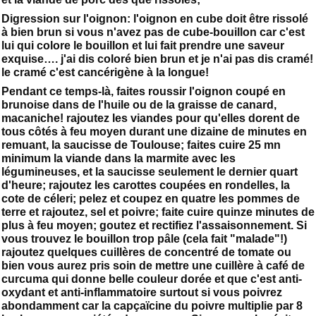
Digression sur l'oignon: l'oignon en cube doit être rissolé
à bien brun si vous n'avez pas de cube-bouillon car c'est
lui qui colore le bouillon et lui fait prendre une saveur
exquise…. j'ai dis coloré bien brun et je n'ai pas dis cramé!
le cramé c'est cancérigène à la longue!
Pendant ce temps-là, faites roussir l'oignon coupé en
brunoise dans de l'huile ou de la graisse de canard,
macaniche! rajoutez les viandes pour qu'elles dorent de
tous côtés à feu moyen durant une dizaine de minutes en
remuant, la saucisse de Toulouse; faites cuire 25 mn
minimum la viande dans la marmite avec les
légumineuses, et la saucisse seulement le dernier quart
d'heure; rajoutez les carottes coupées en rondelles, la
cote de céleri; pelez et coupez en quatre les pommes de
terre et rajoutez, sel et poivre; faite cuire quinze minutes de
plus à feu moyen; goutez et rectifiez l'assaisonnement. Si
vous trouvez le bouillon trop pâle (cela fait "malade"!)
rajoutez quelques cuillères de concentré de tomate ou
bien vous aurez pris soin de mettre une cuillère à café de
curcuma qui donne belle couleur dorée et que c'est anti-
oxydant et anti-inflammatoire surtout si vous poivrez
abondamment car la capçaïcine du poivre multiplie par 8