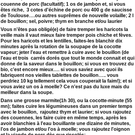
couenne de porc (facultatif); 1 os de jambon et, si vous
êtes riche, 3 cotes d'échine de porc ou 400 g de saucisse
de Toulouse….ou autres suprêmes de nouvelle volaille; 2 l
de bouillon; sel, poivre; thym en branche et/ou laurier
Vous n'êtes pas obligé(e) de faire tremper les haricots la
veille mais il vaut mieux faire tremper pois chiche et fèves.
Pour les haricots et les lentilles, faites-les blanchir dix
minutes après la rotation de la soupape de la cocotte
vapeur; jeter l'eau et remettre à cuire avec le bouillon (de
l'eau et trois carrés dorés que tout le monde connait et qui
donne de la saveur dans le bouillon; si vous en trouvez du
bio, c'est encore mieux…. si vous saviez avec quoi ils
fabriquent nos vieilles tablettes de bouillon….. vous
perdriez 10 kg tellement cela vous couperait la faim!); et si
vous aviez un os à moelle? Ce n'est pas du luxe mais du
meilleur dans la soupe.
Dans une grosse marmite(1h 30), ou la cocotte-minute (55
mn); faites cuire les légumineuses dans un premier temps
avec le bouillon, rajoutez thym et laurier; si vous rajoutez
des couennes, les faire cuire en même temps, après les
avoir blanchies à l'eau bouillante une dizaine de minutes,
l'os de jambon et/ou l'os à moelle; vous rajoutez l'oignon
et la viande de porc dès que rissolés;