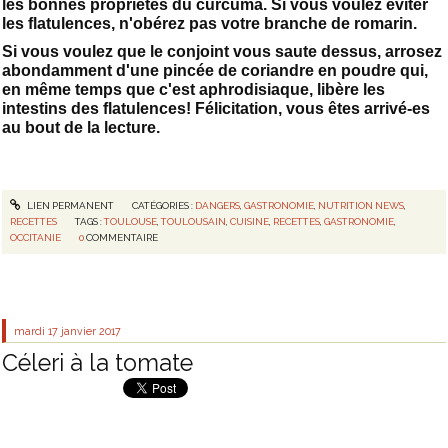
les bonnes propriétés du curcuma. Si vous voulez éviter
les flatulences, n'obérez pas votre branche de romarin.
Si vous voulez que le conjoint vous saute dessus, arrosez
abondamment d'une pincée de coriandre en poudre qui,
en même temps que c'est aphrodisiaque, libère les
intestins des flatulences! Félicitation, vous êtes arrivé-es
au bout de la lecture.
LIEN PERMANENT
CATÉGORIES :
DANGERS
,
GASTRONOMIE
,
NUTRITION NEWS
,
RECETTES
TAGS :
TOULOUSE
,
TOULOUSAIN
,
CUISINE
,
RECETTES
,
GASTRONOMIE
,
OCCITANIE
0
COMMENTAIRE
mardi 17
janvier 2017
Céleri à la tomate