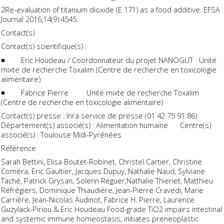
2Re-evaluation of titanium dioxide (E 171) as a food additive. EFSA
Journal 2016;14(9):4545.
Contact(s)
Contact(s) scientifique(s) :
◾ Eric Houdeau / Coordonnateur du projet NANOGUT Unité
mixte de recherche Toxalim (Centre de recherche en toxicologie
alimentaire)
◾ Fabrice Pierre Unité mixte de recherche Toxalim
(Centre de recherche en toxicologie alimentaire)
Contact(s) presse : Inra service de presse (01 42 75 91 86)
Département(s) associé(s) : Alimentation humaine Centre(s)
associé(s) : Toulouse Midi-Pyrénées
Référence
Sarah Bettini, Elisa Boutet-Robinet, Christel Cartier, Christine
Coméra, Eric Gaultier, Jacques Dupuy, Nathalie Naud, Sylviane
Taché, Patrick Grysan, Solenn Reguer,Nathalie Thieriet, Matthieu
Réfrégiers, Dominique Thiaudière, Jean-Pierre Cravedi, Marie
Carrière, Jean-Nicolas Audinot, Fabrice H. Pierre, Laurence
Guzylack-Piriou & Eric Houdeau Food-grade TiO2 impairs intestinal
and systemic immune homeostasis, initiates preneoplastic