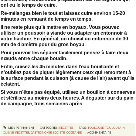
ont eu le temps de cuire.
Re-mélangez bien le tout et laissez cuire environ 15-20
minutes en remuant de temps en temps.
Il ne reste plus qu’à mettre en boyaux. Vous pouvez
utiliser un poussoir à viande ou adapter un entonnoir à
votre hachoir. En général, on choisit un entonnoir de 30
mm de diamètre pour du gros boyau.
Pour pouvoir les séparer facilement pensez à faire deux
nœuds entre chaque boudin.
Enfin, cuisez-les 45 minutes dans l’eau bouillante et
n’oubliez pas de piquer légèrement ceux qui remontent à
la surface pendant la cuisson (à cause de l’air) avant qu’ils
éclatent.
Si vous n'êtes pas équipé, utilisez un bouillon à conserves
et stérilisez au moins deux heures. A déguster sur du pain
de campagne, trois semaines après.
LIEN PERMANENT
CATÉGORIES :
RECETTES
TAGS :
TOULOUSE
,
TOULOUSAIN
,
CUISNE
,
RECETTES
,
GASTRONOMIE
,
SOCIÉTÉ
,
OCCITANIE
0
COMMENTAIRE