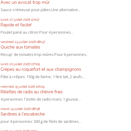
Avec un avocat trop mûr
Sauce crémeuse pour pâtes Une alternative...
lundi 27
juillet 2026
12h07
Rapide et facile!
Poulet pané au citron Pour 4 personnes...
vendredi 24
juillet 2026
08h47
Quiche aux tomates
Récup' de tomates trop mûres Pour 6 personnes...
lundi 20
juillet 2026
07h05
Crêpes au roquefort et aux champignons
Pâte à crêpes: 150g de farine, 1 litre lait, 2 œufs...
mercredi 15
juillet 2026
10h29
Rillettes de radis au chèvre frais
4 personnes 1 botte de radis roses; 1 gousse...
mardi 14
juillet 2026
08h38
Sardines à l'escabèche
pour 4 personnes: 500 g de filets de sardines...