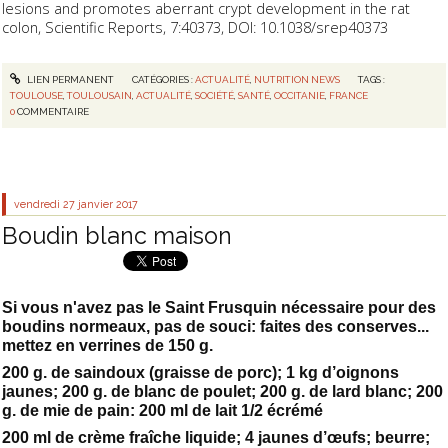
lesions and promotes aberrant crypt development in the rat
colon, Scientific Reports, 7:40373, DOI: 10.1038/srep40373
LIEN PERMANENT
CATÉGORIES :
ACTUALITÉ
,
NUTRITION NEWS
TAGS :
TOULOUSE
,
TOULOUSAIN
,
ACTUALITÉ
,
SOCIÉTÉ
,
SANTÉ
,
OCCITANIE
,
FRANCE
0
COMMENTAIRE
vendredi 27
janvier 2017
Boudin blanc maison
Si vous n'avez pas le Saint Frusquin nécessaire pour des
boudins normeaux, pas de souci: faites des conserves...
mettez en verrines de 150 g.
200 g. de saindoux (graisse de porc); 1 kg d’oignons
jaunes; 200 g. de blanc de poulet; 200 g. de lard blanc; 200
g. de mie de pain: 200 ml de lait 1/2 écrémé
200 ml de crème fraîche liquide; 4 jaunes d’œufs; beurre;