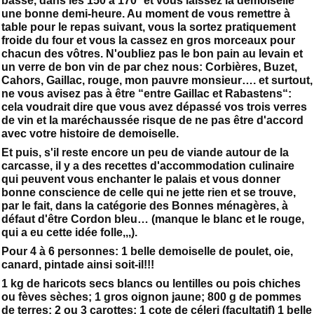
basse, dans les 150 à 170° et vous laissez la demoiselle
une bonne demi-heure. Au moment de vous remettre à
table pour le repas suivant, vous la sortez pratiquement
froide du four et vous la cassez en gros morceaux pour
chacun des vôtres. N'oubliez pas le bon pain au levain et
un verre de bon vin de par chez nous: Corbières, Buzet,
Cahors, Gaillac, rouge, mon pauvre monsieur…. et surtout,
ne vous avisez pas à être “entre Gaillac et Rabastens“:
cela voudrait dire que vous avez dépassé vos trois verres
de vin et la maréchaussée risque de ne pas être d'accord
avec votre histoire de demoiselle.
Et puis, s'il reste encore un peu de viande autour de la
carcasse, il y a des recettes d'accommodation culinaire
qui peuvent vous enchanter le palais et vous donner
bonne conscience de celle qui ne jette rien et se trouve,
par le fait, dans la catégorie des Bonnes ménagères, à
défaut d'être Cordon bleu… (manque le blanc et le rouge,
qui a eu cette idée folle,,,).
Pour 4 à 6 personnes: 1 belle demoiselle de poulet, oie,
canard, pintade ainsi soit-il!!!
1 kg de haricots secs blancs ou lentilles ou pois chiches
ou fèves sèches; 1 gros oignon jaune; 800 g de pommes
de terres; 2 ou 3 carottes; 1 cote de céleri (facultatif) 1 belle