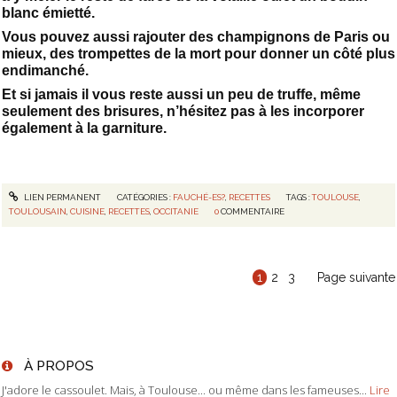
blanc émietté.
Vous pouvez aussi rajouter des champignons de Paris ou
mieux, des trompettes de la mort pour donner un côté plus
endimanché.
Et si jamais il vous reste aussi un peu de truffe, même
seulement des brisures, n’hésitez pas à les incorporer
également à la garniture.
LIEN PERMANENT
CATÉGORIES :
FAUCHÉ-ES?
,
RECETTES
TAGS :
TOULOUSE
,
TOULOUSAIN
,
CUISINE
,
RECETTES
,
OCCITANIE
0
COMMENTAIRE
1
2
3
Page suivante
À PROPOS
J'adore le cassoulet. Mais, à Toulouse... ou même dans les fameuses...
Lire