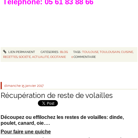
Téléphone: 05 61 83 88 66
LIEN PERMANENT
CATÉGORIES :
BLOG
TAGS :
TOULOUSE
,
TOULOUSAIN
,
CUISINE
,
RECETTES
,
SOCIÉTÉ
,
ACTUALITÉ
,
OCCITANIE
0
COMMENTAIRE
dimanche 15
janvier 2017
Récupération de reste de volailles
Découpez ou effilochez les restes de volailles: dinde,
poulet, canard, oie….
Pour faire une quiche