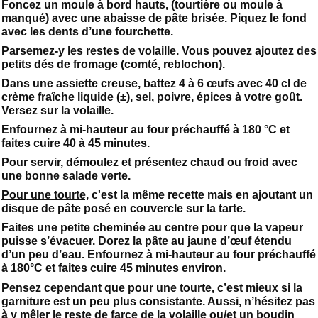
Foncez un moule à bord hauts, (tourtière ou moule à
manqué) avec une abaisse de pâte brisée. Piquez le fond
avec les dents d’une fourchette.
Parsemez-y les restes de volaille. Vous pouvez ajoutez des
petits dés de fromage (comté, reblochon).
Dans une assiette creuse, battez 4 à 6 œufs avec 40 cl de
crème fraîche liquide (±), sel, poivre, épices à votre goût.
Versez sur la volaille.
Enfournez à mi-hauteur au four préchauffé à 180 °C et
faites cuire 40 à 45 minutes.
Pour servir, démoulez et présentez chaud ou froid avec
une bonne salade verte.
Pour une tourte,
c'est la même recette mais en ajoutant un
disque de pâte posé en couvercle sur la tarte.
Faites une petite cheminée au centre pour que la vapeur
puisse s’évacuer. Dorez la pâte au jaune d’œuf étendu
d’un peu d’eau. Enfournez à mi-hauteur au four préchauffé
à 180°C et faites cuire 45 minutes environ.
Pensez cependant que pour une tourte, c’est mieux si la
garniture est un peu plus consistante. Aussi, n’hésitez pas
à y mêler le reste de farce de la volaille ou/et un boudin