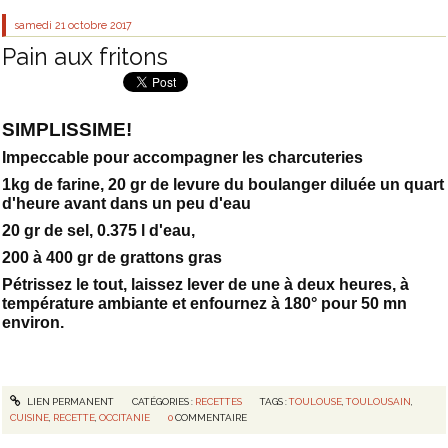
samedi 21
octobre 2017
Pain aux fritons
SIMPLISSIME!
Impeccable pour accompagner les charcuteries
1kg de farine, 20 gr de levure du boulanger diluée un quart
d'heure avant dans un peu d'eau
20 gr de sel, 0.375 l d'eau,
200 à 400 gr de grattons gras
Pétrissez le tout, laissez lever de une à deux heures, à
température ambiante et enfournez à 180° pour 50 mn
environ.
LIEN PERMANENT
CATÉGORIES :
RECETTES
TAGS :
TOULOUSE
,
TOULOUSAIN
,
CUISINE
,
RECETTE
,
OCCITANIE
0
COMMENTAIRE