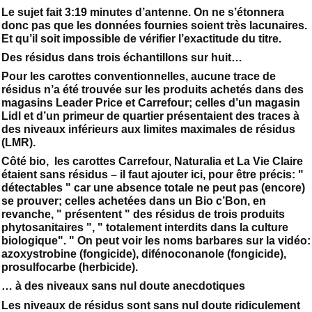
Le sujet fait 3:19 minutes d’antenne. On ne s’étonnera
donc pas que les données fournies soient très lacunaires.
Et qu’il soit impossible de vérifier l’exactitude du titre.
Des résidus dans trois échantillons sur huit…
Pour les carottes conventionnelles, aucune trace de
résidus n’a été trouvée sur les produits achetés dans des
magasins Leader Price et Carrefour; celles d’un magasin
Lidl et d’un primeur de quartier présentaient des traces à
des niveaux inférieurs aux limites maximales de résidus
(LMR).
Côté bio, les carottes Carrefour, Naturalia et La Vie Claire
étaient sans résidus – il faut ajouter ici, pour être précis: "
détectables " car une absence totale ne peut pas (encore)
se prouver; celles achetées dans un Bio c’Bon, en
revanche, " présentent " des résidus de trois produits
phytosanitaires ", " totalement interdits dans la culture
biologique". " On peut voir les noms barbares sur la vidéo:
azoxystrobine (fongicide), difénoconanole (fongicide),
prosulfocarbe (herbicide).
… à des niveaux sans nul doute anecdotiques
Les niveaux de résidus sont sans nul doute ridiculement