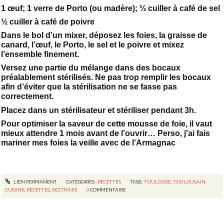
1 œuf; 1 verre de Porto (ou madère); ½ cuiller à café de sel
½ cuiller à café de poivre
Dans le bol d’un mixer, déposez les foies, la graisse de
canard, l’œuf, le Porto, le sel et le poivre et mixez
l’ensemble finement.
Versez une partie du mélange dans des bocaux
préalablement stérilisés. Ne pas trop remplir les bocaux
afin d’éviter que la stérilisation ne se fasse pas
correctement.
Placez dans un stérilisateur et stériliser pendant 3h.
Pour optimiser la saveur de cette mousse de foie, il vaut
mieux attendre 1 mois avant de l’ouvrir… Perso, j'ai fais
mariner mes foies la veille avec de l'Armagnac
LIEN PERMANENT
CATÉGORIES :
RECETTES
TAGS :
TOULOUSE
,
TOULOUSAIN
,
CUISINE
,
RECETTES
,
OCCITANIE
0
COMMENTAIRE