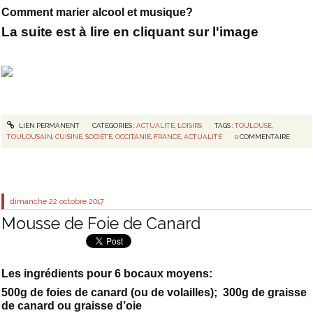
Comment marier alcool et musique?
La suite est à lire en cliquant sur l'image
LIEN PERMANENT
CATÉGORIES :
ACTUALITÉ
,
LOISIRS
TAGS :
TOULOUSE
,
TOULOUSAIN
,
CUISINE
,
SOCIÉTÉ
,
OCCITANIE
,
FRANCE
,
ACTUALITÉ
0
COMMENTAIRE
dimanche 22
octobre 2017
Mousse de Foie de Canard
Les ingrédients pour 6 bocaux moyens:
500g de foies de canard (ou de volailles); 300g de graisse
de canard ou graisse d’oie