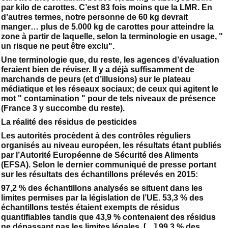
par kilo de carottes. C’est 83 fois moins que la LMR. En
d’autres termes, notre personne de 60 kg devrait
manger… plus de 5.000 kg de carottes pour atteindre la
zone à partir de laquelle, selon la terminologie en usage, "
un risque ne peut être exclu".
Une terminologie que, du reste, les agences d’évaluation
feraient bien de réviser. Il y a déjà suffisamment de
marchands de peurs (et d’illusions) sur le plateau
médiatique et les réseaux sociaux; de ceux qui agitent le
mot " contamination " pour de tels niveaux de présence
(France 3 y succombe du reste).
La réalité des résidus de pesticides
Les autorités procèdent à des contrôles réguliers
organisés au niveau européen, les résultats étant publiés
par l’Autorité Européenne de Sécurité des Aliments
(EFSA). Selon le dernier communiqué de presse portant
sur les résultats des échantillons prélevés en 2015:
97,2 % des échantillons analysés se situent dans les
limites permises par la législation de l’UE. 53,3 % des
échantillons testés étaient exempts de résidus
quantifiables tandis que 43,9 % contenaient des résidus
ne dépassant pas les limites légales. […] 99,3 % des