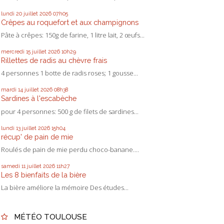
lundi 20
juillet 2026
07h05
Crêpes au roquefort et aux champignons
Pâte à crêpes: 150g de farine, 1 litre lait, 2 œufs...
mercredi 15
juillet 2026
10h29
Rillettes de radis au chèvre frais
4 personnes 1 botte de radis roses; 1 gousse...
mardi 14
juillet 2026
08h38
Sardines à l'escabèche
pour 4 personnes: 500 g de filets de sardines...
lundi 13
juillet 2026
15h04
récup' de pain de mie
Roulés de pain de mie perdu choco-banane....
samedi 11
juillet 2026
11h27
Les 8 bienfaits de la bière
La bière améliore la mémoire Des études...
MÉTÉO TOULOUSE