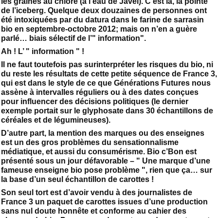
les graines au chlore (à l’eau de Javel). C’est là, la pointe
de l’iceberg. Quelque deux douzaines de personnes ont
été intoxiquées par du datura dans le farine de sarrasin
bio en septembre-octobre 2012; mais on n’en a guère
parlé… biais sélectif de l’" information".
Ah ! L’ " information " !
Il ne faut toutefois pas surinterpréter les risques du bio, ni
du reste les résultats de cette petite séquence de France 3,
qui est dans le style de ce que Générations Futures nous
assène à intervalles réguliers ou à des dates conçues
pour influencer des décisions politiques (le dernier
exemple portait sur le glyphosate dans 30 échantillons de
céréales et de légumineuses).
D’autre part, la mention des marques ou des enseignes
est un des gros problèmes du sensationnalisme
médiatique, et aussi du consumérisme. Bio c’Bon est
présenté sous un jour défavorable – " Une marque d’une
fameuse enseigne bio pose problème ", rien que ça… sur
la base d’un seul échantillon de carottes !
Son seul tort est d’avoir vendu à des journalistes de
France 3 un paquet de carottes issues d’une production
sans nul doute honnête et conforme au cahier des