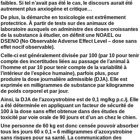
faibles. Si tel n’avait pas été le cas, le discours aurait été
autrement plus anxiogène et critique…
De plus, la démarche en toxicologie est extrêmement
protectrice. À partir de tests sur des animaux de
laboratoire auxquels on administre des doses croissantes
de la substance à étudier, on définit une NOAEL ou
DSENO (No Observable Adverse Effect Level – dose sans
effet nocif observable).
Celle-ci est généralement divisée par 100 (par 10 pour tenir
compte des incertitudes liées au passage de l’animal à
l’homme et par 10 pour tenir compte de la variabilité à
l’intérieur de l’espèce humaine), parfois plus, pour
produire la dose journalière admissible (DJA). Elle est
exprimée en milligrammes de substance par kilogramme
de poids corporel et par jour.
Ainsi, la DJA de l’azoxystrobine est de 0,1 mg/kg p.c./j. Elle
a été déterminée en appliquant un facteur de sécurité de
100 à la dose sans effet obtenue dans des études de
toxicité par voie orale de 90 jours et d’un an chez le chien.
Une personne de 60 kg est donc censée pouvoir absorber
tous les jours 60 x 0,1 = 6 milligrammes d’azoxystrobine
sans risques pour sa santé. La communication des