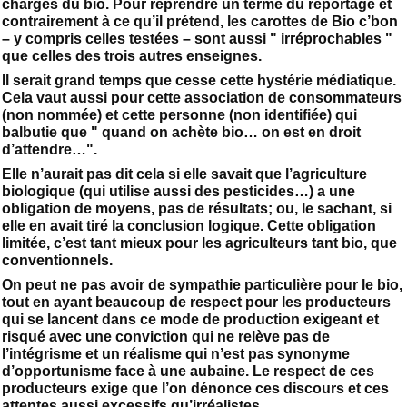
charges du bio. Pour reprendre un terme du reportage et
contrairement à ce qu’il prétend, les carottes de Bio c’bon
– y compris celles testées – sont aussi " irréprochables "
que celles des trois autres enseignes.
Il serait grand temps que cesse cette hystérie médiatique.
Cela vaut aussi pour cette association de consommateurs
(non nommée) et cette personne (non identifiée) qui
balbutie que " quand on achète bio… on est en droit
d’attendre…".
Elle n’aurait pas dit cela si elle savait que l’agriculture
biologique (qui utilise aussi des pesticides…) a une
obligation de moyens, pas de résultats; ou, le sachant, si
elle en avait tiré la conclusion logique. Cette obligation
limitée, c’est tant mieux pour les agriculteurs tant bio, que
conventionnels.
On peut ne pas avoir de sympathie particulière pour le bio,
tout en ayant beaucoup de respect pour les producteurs
qui se lancent dans ce mode de production exigeant et
risqué avec une conviction qui ne relève pas de
l’intégrisme et un réalisme qui n’est pas synonyme
d’opportunisme face à une aubaine. Le respect de ces
producteurs exige que l’on dénonce ces discours et ces
attentes aussi excessifs qu’irréalistes.