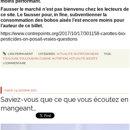
moins performant.
Fausser le marché n’est pas bienvenu chez les lecteurs de
ce site. Le fausser pour, in fine, subventionner la
consommation des bobos aisés l’est encore moins pour
l’auteur de ce billet.
https://www.contrepoints.org/2017/10/17/301158-carottes-bio-
pesticides-on-posait-vraies-questions
LIEN PERMANENT
CATÉGORIES :
ACTUALITÉ
,
NUTRITION NEWS
TAGS :
TOULOUSE
,
TOULOUSAIN
,
CUISINE
,
NUTRITION
,
ACTUALITÉ
,
SOCIÉTÉ
0
COMMENTAIRE
mardi 24
octobre 2017
Saviez-vous que ce que vous écoutez en
mangeant…