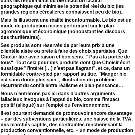
dans les rendements du blé inclut un facteur
géographique qui minimise le potentiel réel du bio (les
grandes régions céréalières connaissent peu de bio).
Mais ils illustrent une réalité incontournable. Le bio est un
mode de production moins performant sur le plan
agronomique et économique (nonobstant les discours
des thuriféraires).
Ses produits sont réservés de par leurs prix à une
clientèle aisée ou prête à faire des choix spartiates. Que
Choisir titre avec raison et bon sens: " Pas à la portée de
tous". Tout cela pour des produits dont Que Choisir écrit
aussi que "l’intérêt […] n’est pas flagrant", et ce, dans un
formidable contre-pied par rapport au titre, "Manger bio
est sans doute plus sain"; illustration du problème
récurrent du conflit entre réalisme et bien-pensance…
Nous n’entrerons pas ici dans d’autres arguments
fallacieux invoqués à l’appui du bio, comme l’impact
positif (allégué) sur l’emploi ou l’environnement.
Il est pourtant demandé de promouvoir encore davantage
– par des subventions particulières, une baisse de la TVA,
des marchés captifs, des contraintes renchérissant la
production conventionnelle, etc. – un mode de production