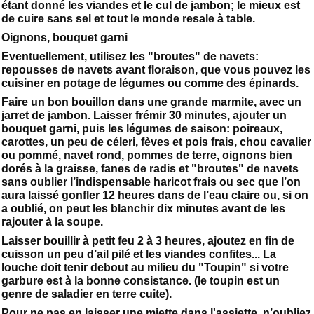
étant donné les viandes et le cul de jambon; le mieux est
de cuire sans sel et tout le monde resale à table.
Oignons, bouquet garni
Eventuellement, utilisez les "broutes" de navets:
repousses de navets avant floraison, que vous pouvez les
cuisiner en potage de légumes ou comme des épinards.
Faire un bon bouillon dans une grande marmite, avec un
jarret de jambon. Laisser frémir 30 minutes, ajouter un
bouquet garni, puis les légumes de saison: poireaux,
carottes, un peu de céleri, fèves et pois frais, chou cavalier
ou pommé, navet rond, pommes de terre, oignons bien
dorés à la graisse, fanes de radis et "broutes" de navets
sans oublier l’indispensable haricot frais ou sec que l’on
aura laissé gonfler 12 heures dans de l’eau claire ou, si on
a oublié, on peut les blanchir dix minutes avant de les
rajouter à la soupe.
Laisser bouillir à petit feu 2 à 3 heures, ajoutez en fin de
cuisson un peu d’ail pilé et les viandes confites... La
louche doit tenir debout au milieu du "Toupin" si votre
garbure est à la bonne consistance. (le toupin est un
genre de saladier en terre cuite).
Pour ne pas en laisser une miette dans l'assiette, n’oubliez