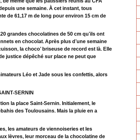
M, de même que les pâtissiers réunis au CFA
depuis une semaine. À cet instant, tous
ante de 61,17 m de long pour environ 15 cm de
 120 grandes chocolatines de 50 cm qu’ils ont
tonnets en chocolat. Après plus d’une semaine
isson, la choco’ briseuse de record est là. Elle
 de justice dépêché sur place ne peut que
mateurs Léo et Jade sous les confettis, alors
SAINT-SERNIN
on la place Saint-Sernin. Initialement, le
ébahis des Toulousains. Mais la pluie en a
tes, les amateurs de viennoiseries et les
ux lèvres, leur morceau de la chocolatine de