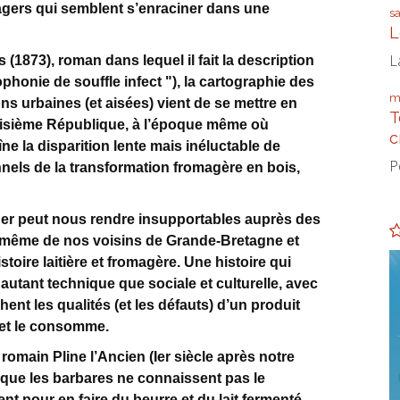
agers qui semblent s’enraciner dans une
s
L
L
 (1873), roman dans lequel il fait la description
honie de souffle infect "), la cartographie des
m
 urbaines (et aisées) vient de se mettre en
T
oisième République, à l’époque même où
c
ne la disparition lente mais inéluctable de
P
ionnels de la transformation fromagère en bois,
ger peut nous rendre insupportables auprès des
et même de nos voisins de Grande-Bretagne et
stoire laitière et fromagère. Une histoire qui
 autant technique que sociale et culturelle, avec
ent les qualités (et les défauts) d’un produit
e et le consomme.
 romain Pline l’Ancien (Ier siècle après notre
e que les barbares ne connaissent pas le
nt pour en faire du beurre et du lait fermenté.