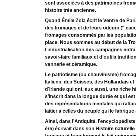
sont associées à des patrimoines from
histoire très ancienne.
Quand Émile Zola écrit le Ventre de Paris
des fromages et de leurs odeurs (" cacop
fromages consommés par les populations
place. Nous sommes au début de la Tr
l’industrialisation des campagnes entraî
savoir-faire familiaux et d’outils tradit
vannerie et céramique.
Le patriotisme (ou chauvinisme) froma
Italiens, des Suisses, des Hollandais 
d’Irlande qui ont, eux aussi, une riche hi
s’inscrit dans la longue durée et qui est
des représentations mentales qui rattach
laitier à celles du peuple qui le fabriqu
Ainsi, dans l’Antiquité, l’encyclopédiste
ère) écrivait dans son Histoire naturell
fromage et transforment le lait uniqueme