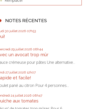
Remplacer
NOTES RÉCENTES
eudi 30
juillet 2026
07h53
ui!
ercredi 29
juillet 2026
08h44
vec un avocat trop mûr
auce crémeuse pour pâtes Une alternative...
undi 27
juillet 2026
12h07
apide et facile!
oulet pané au citron Pour 4 personnes...
endredi 24
juillet 2026
08h47
uiche aux tomates
écup' de tomates trop mûres Pour 6