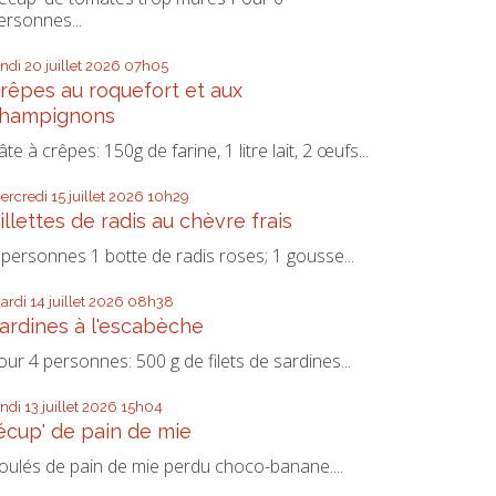
ersonnes...
undi 20
juillet 2026
07h05
rêpes au roquefort et aux
hampignons
âte à crêpes: 150g de farine, 1 litre lait, 2 œufs...
ercredi 15
juillet 2026
10h29
illettes de radis au chèvre frais
 personnes 1 botte de radis roses; 1 gousse...
ardi 14
juillet 2026
08h38
ardines à l'escabèche
our 4 personnes: 500 g de filets de sardines...
undi 13
juillet 2026
15h04
écup' de pain de mie
oulés de pain de mie perdu choco-banane....