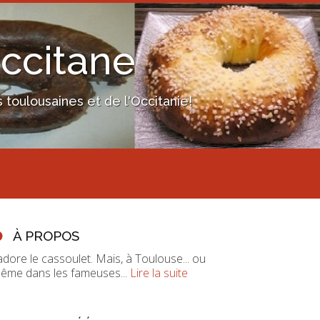
Occitane
toulousaines et de l'Occitanie!
À PROPOS
'adore le cassoulet. Mais, à Toulouse... ou
ême dans les fameuses...
Lire la suite