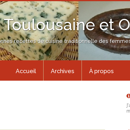
 Toulousaine et 
nes recettes de cuisine traditionnelle des femmes 
Accueil
Archives
À propos
J
m