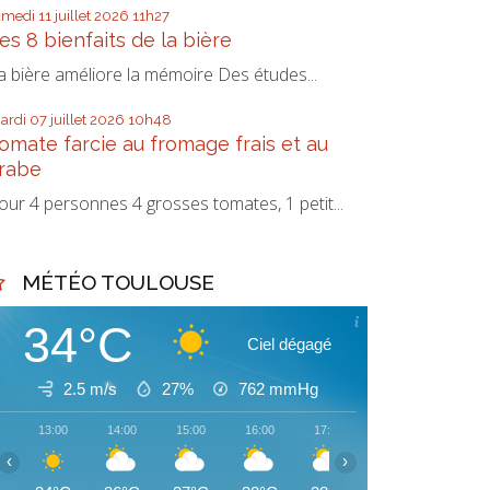
amedi 11
juillet 2026
11h27
es 8 bienfaits de la bière
a bière améliore la mémoire Des études...
ardi 07
juillet 2026
10h48
omate farcie au fromage frais et au
rabe
our 4 personnes 4 grosses tomates, 1 petit...
MÉTÉO TOULOUSE
34°C
Ciel dégagé
2.5 m/s
27%
762
mmHg
13:00
14:00
15:00
16:00
17:00
18:00
19:00
‹
›