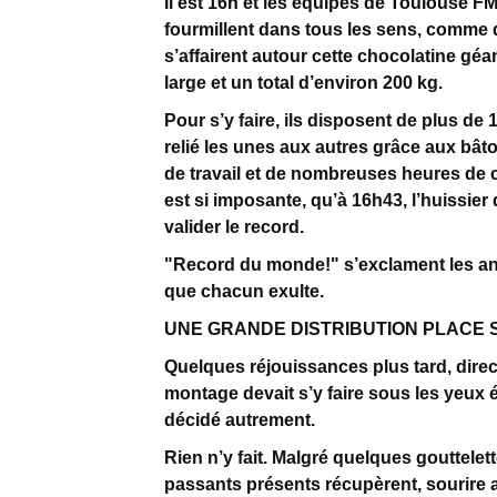
Il est 16h et les équipes de Toulouse F
fourmillent dans tous les sens, comme 
s’affairent autour cette chocolatine gé
large et un total d’environ 200 kg.
Pour s’y faire, ils disposent de plus de
relié les unes aux autres grâce aux bâ
de travail et de nombreuses heures de cu
est si imposante, qu’à 16h43, l’huissier
valider le record.
"Record du monde!" s’exclament les ani
que chacun exulte.
UNE GRANDE DISTRIBUTION PLACE 
Quelques réjouissances plus tard, directi
montage devait s’y faire sous les yeux 
décidé autrement.
Rien n’y fait. Malgré quelques gouttelet
passants présents récupèrent, sourire a