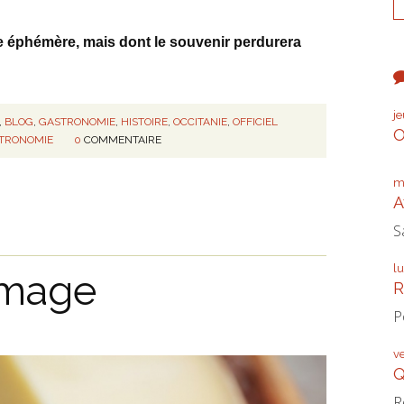
e éphémère, mais dont le souvenir perdurera
j
,
BLOG
,
GASTRONOMIE
,
HISTOIRE
,
OCCITANIE
,
OFFICIEL
O
TRONOMIE
0
COMMENTAIRE
m
A
S
l
omage
R
P
v
Q
R