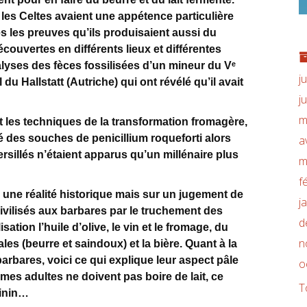
– les Celtes avaient une appétence particulière
s les preuves qu’ils produisaient aussi du
couvertes en différents lieux et différentes
alyses des fèces fossilisées d’un mineur du Vᵉ
j
 du Hallstatt (Autriche) qui ont révélé qu’il avait
j
m
 les techniques de la transformation fromagère,
é des souches de penicillium roqueforti alors
a
sillés n’étaient apparus qu’un millénaire plus
m
f
r une réalité historique mais sur un jugement de
j
ivilisés aux barbares par le truchement des
d
sation l’huile d’olive, le vin et le fromage, du
n
les (beurre et saindoux) et la bière. Quant à la
arbares, voici ce qui explique leur aspect pâle
o
mmes adultes ne doivent pas boire de lait, ce
T
minin…