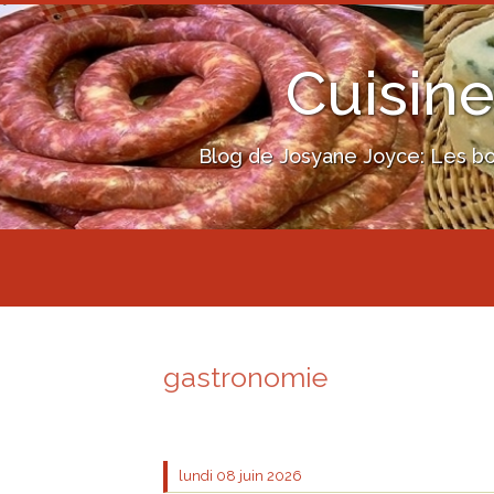
Cuisine
Blog de Josyane Joyce: Les bon
gastronomie
lundi 08
juin 2026