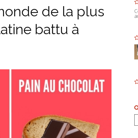
monde de la plus
C
a
tine battu à