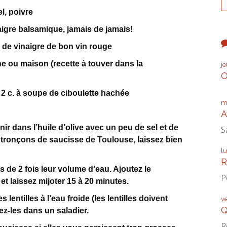
el, poivre
naigre balsamique, jamais de jamais!
pe de vinaigre de bon vin rouge
ne ou maison (recette à touver dans la
j
O
, 2 c. à soupe de ciboulette hachée
m
A
nir dans l’huile d’olive avec un peu de sel et de
S
 tronçons de saucisse de Toulouse, laissez bien
l
R
es de 2 fois leur volume d’eau. Ajoutez le
P
t laissez mijoter 15 à 20 minutes.
 lentilles à l’eau froide (les lentilles doivent
v
Q
ez-les dans un saladier.
R