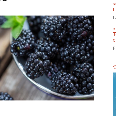
s
L
L
m
T
c
P