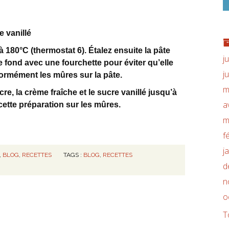
e vanillé
180°C (thermostat 6). Étalez ensuite la pâte
j
e fond avec une fourchette pour éviter qu’elle
j
formément les mûres sur la pâte.
m
re, la crème fraîche et le sucre vanillé jusqu’à
a
tte préparation sur les mûres.
m
f
j
,
BLOG
,
RECETTES
TAGS :
BLOG
,
RECETTES
d
n
o
T