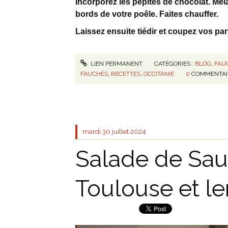
Incorporez les pépites de chocolat. Méla
bords de votre poêle. Faites chauffer.
Laissez ensuite tiédir et coupez vos par
LIEN PERMANENT
CATÉGORIES :
BLOG
,
FAU
FAUCHÉS
,
RECETTES
,
OCCITANIE
0
COMMENTAI
mardi 30
juillet 2024
Salade de Sau
Toulouse et len