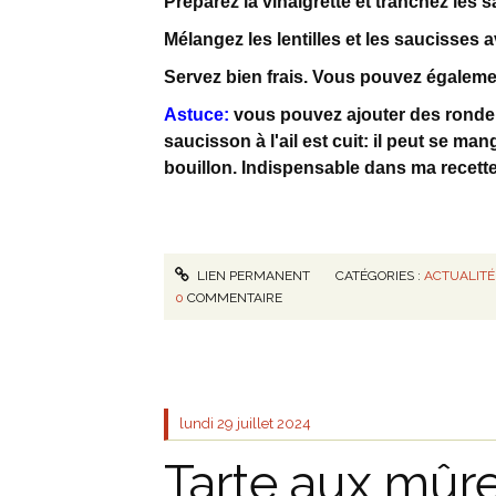
Préparez la vinaigrette et tranchez les 
Mélangez les lentilles et les saucisses a
Servez bien frais. Vous pouvez égalemen
Astuce:
vous pouvez ajouter des rondell
saucisson à l'ail est cuit: il peut se m
bouillon. Indispensable dans ma recett
LIEN PERMANENT
CATÉGORIES :
ACTUALITÉ
0
COMMENTAIRE
lundi 29
juillet 2024
Tarte aux mûr