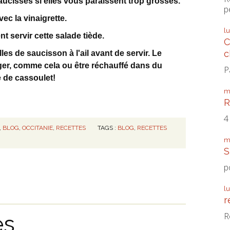
saucisses si elles vous paraissent trop grosses.
p
vec la vinaigrette.
l
t servir cette salade tiède.
C
c
es de saucisson à l'ail avant de servir. Le
anger, comme cela ou être réchauffé dans du
P
e de cassoulet!
m
R
4
,
BLOG
,
OCCITANIE
,
RECETTES
TAGS :
BLOG
,
RECETTES
m
S
p
l
r
es
R