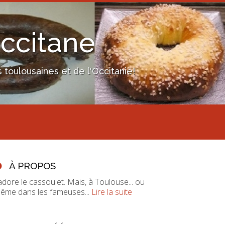
Occitane
toulousaines et de l'Occitanie!
À PROPOS
'adore le cassoulet. Mais, à Toulouse... ou
ême dans les fameuses...
Lire la suite