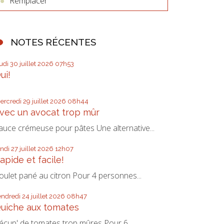
Remplacer
NOTES RÉCENTES
eudi 30
juillet 2026
07h53
ui!
ercredi 29
juillet 2026
08h44
vec un avocat trop mûr
auce crémeuse pour pâtes Une alternative...
undi 27
juillet 2026
12h07
apide et facile!
oulet pané au citron Pour 4 personnes...
endredi 24
juillet 2026
08h47
uiche aux tomates
écup' de tomates trop mûres Pour 6