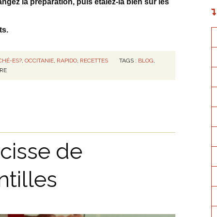
ngez la préparation, puis étalez-la bien sur les
ts.
CHÉ-ES?
,
OCCITANIE
,
RAPIDO
,
RECETTES
TAGS :
BLOG
,
RE
cisse de
tilles