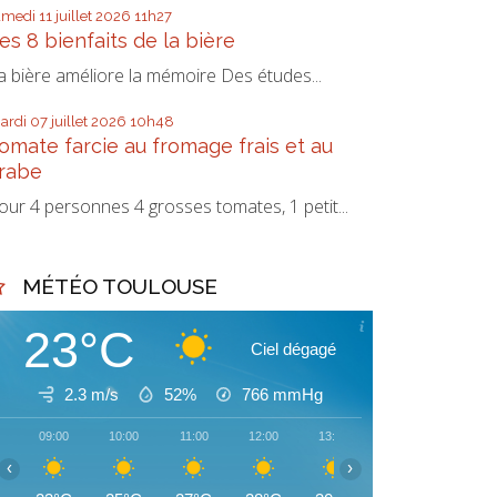
amedi 11
juillet 2026
11h27
es 8 bienfaits de la bière
a bière améliore la mémoire Des études...
ardi 07
juillet 2026
10h48
omate farcie au fromage frais et au
rabe
our 4 personnes 4 grosses tomates, 1 petit...
MÉTÉO TOULOUSE
23°C
Ciel dégagé
2.3 m/s
52%
766
mmHg
09:00
10:00
11:00
12:00
13:00
14:00
15:00
‹
›