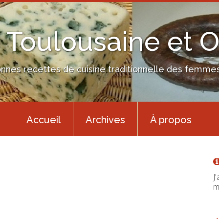
 Toulousaine et 
nes recettes de cuisine traditionnelle des femmes 
Accueil
Archives
À propos
J
m