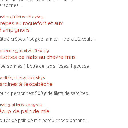
ersonnes...
undi 20
juillet 2026
07h05
rêpes au roquefort et aux
hampignons
âte à crêpes: 150g de farine, 1 litre lait, 2 œufs...
ercredi 15
juillet 2026
10h29
illettes de radis au chèvre frais
 personnes 1 botte de radis roses; 1 gousse...
ardi 14
juillet 2026
08h38
ardines à l'escabèche
our 4 personnes: 500 g de filets de sardines...
undi 13
juillet 2026
15h04
écup' de pain de mie
oulés de pain de mie perdu choco-banane....