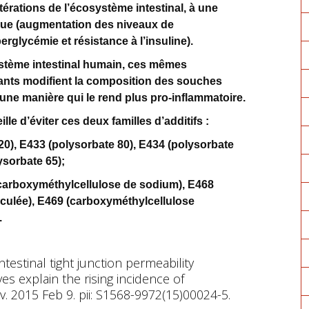
térations de l’écosystème intestinal, à une
que (augmentation des niveaux de
rglycémie et résistance à l’insuline).
ystème intestinal humain, ces mêmes
ants modifient la composition des souches
’une manière qui le rend plus pro-inflammatoire.
le d’éviter ces deux familles d’additifs :
0), E433 (polysorbate 80), E434 (polysorbate
ysorbate 65);
carboxyméthylcellulose de sodium), E468
iculée), E469 (carboxyméthylcellulose
.
ntestinal tight junction permeability
ves explain the rising incidence of
2015 Feb 9. pii: S1568-9972(15)00024-5.