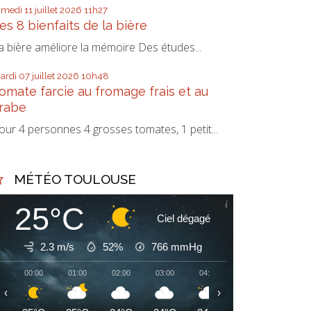
amedi 11
juillet 2026
11h27
es 8 bienfaits de la bière
a bière améliore la mémoire Des études...
ardi 07
juillet 2026
10h48
omate farcie au fromage frais et au
rabe
our 4 personnes 4 grosses tomates, 1 petit...
MÉTÉO TOULOUSE
25°C
Ciel dégagé
2.3 m/s
52%
766
mmHg
00:00
01:00
02:00
03:00
04:00
05:00
06:00
‹
›