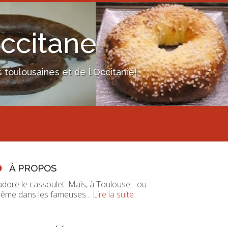
Occitane
toulousaines et de l'Occitanie!
À PROPOS
'adore le cassoulet. Mais, à Toulouse... ou
ême dans les fameuses...
Lire la suite