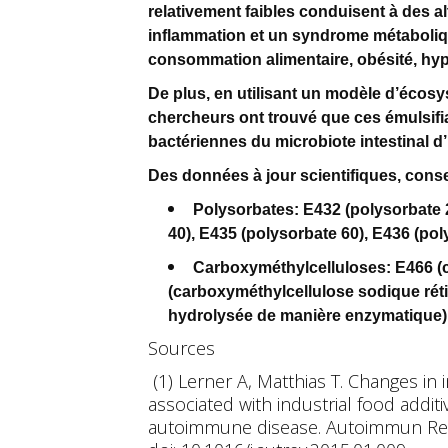
relativement faibles conduisent à des al
inflammation et un syndrome métaboli
consommation alimentaire, obésité, hype
De plus, en utilisant un modèle d’écos
chercheurs ont trouvé que ces émulsifi
bactériennes du microbiote intestinal d
Des données à jour scientifiques, conseil
Polysorbates: E432 (polysorbate 2
40), E435 (polysorbate 60), E436 (pol
Carboxyméthylcelluloses: E466 (
(carboxyméthylcellulose sodique rét
hydrolysée de manière enzymatique)
Sources
(1) Lerner A, Matthias T. Changes in i
associated with industrial food additi
autoimmune disease. Autoimmun Rev. 