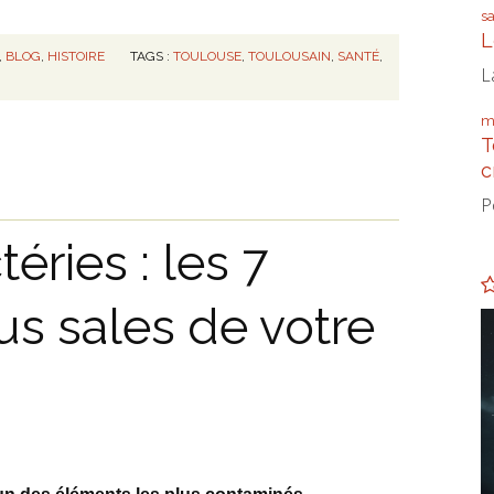
s
L
,
BLOG
,
HISTOIRE
TAGS :
TOULOUSE
,
TOULOUSAIN
,
SANTÉ
,
L
m
T
c
P
éries : les 7
us sales de votre