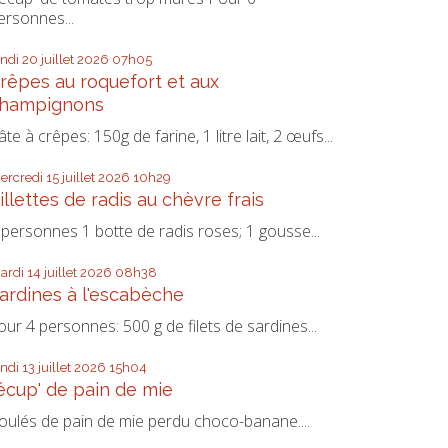
ersonnes...
undi 20
juillet 2026
07h05
rêpes au roquefort et aux
hampignons
âte à crêpes: 150g de farine, 1 litre lait, 2 œufs...
ercredi 15
juillet 2026
10h29
illettes de radis au chèvre frais
 personnes 1 botte de radis roses; 1 gousse...
ardi 14
juillet 2026
08h38
ardines à l'escabèche
our 4 personnes: 500 g de filets de sardines...
undi 13
juillet 2026
15h04
écup' de pain de mie
oulés de pain de mie perdu choco-banane....