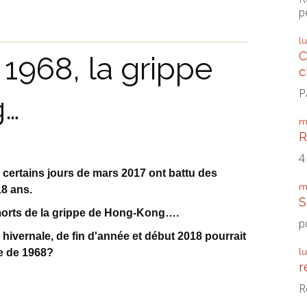
p
l
C
 1968, la grippe
c
P
g…
m
R
4
e certains jours de mars 2017 ont battu des
m
8 ans.
S
 morts de la grippe de Hong-Kong….
p
 hivernale, de fin d'année et début 2018 pourrait
le de 1968?
l
r
R