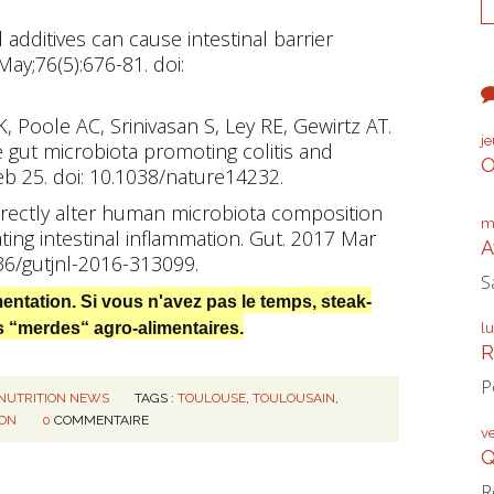
d additives can cause intestinal barrier
ay;76(5):676-81. doi:
, Poole AC, Srinivasan S, Ley RE, Gewirtz AT.
j
 gut microbiota promoting colitis and
O
b 25. doi: 10.1038/nature14232.
directly alter human microbiota composition
m
ting intestinal inflammation. Gut. 2017 Mar
A
136/gutjnl-2016-313099.
S
entation. Si vous n'avez pas le temps, steak-
es “merdes“ agro-alimentaires.
l
R
P
NUTRITION NEWS
TAGS :
TOULOUSE
,
TOULOUSAIN
,
ION
0
COMMENTAIRE
v
Q
R