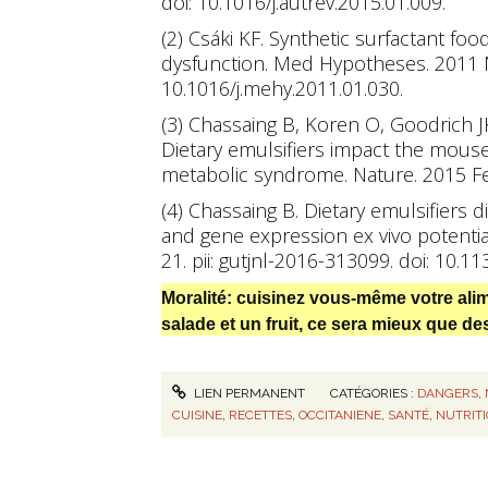
doi: 10.1016/j.autrev.2015.01.009.
(2) Csáki KF. Synthetic surfactant foo
dysfunction. Med Hypotheses. 2011 M
10.1016/j.mehy.2011.01.030.
(3) Chassaing B, Koren O, Goodrich JK
Dietary emulsifiers impact the mouse
metabolic syndrome. Nature. 2015 Fe
(4) Chassaing B. Dietary emulsifiers 
and gene expression ex vivo potentia
21. pii: gutjnl-2016-313099. doi: 10.1
Moralité: cuisinez vous-même votre alim
salade et un fruit, ce sera mieux que d
LIEN PERMANENT
CATÉGORIES :
DANGERS
,
CUISINE
,
RECETTES
,
OCCITANIENE
,
SANTÉ
,
NUTRIT