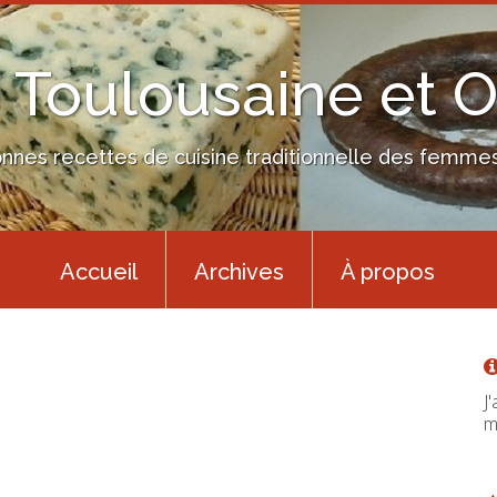
 Toulousaine et 
nes recettes de cuisine traditionnelle des femmes 
Accueil
Archives
À propos
J
m