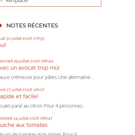
Remplacer
NOTES RÉCENTES
eudi 30
juillet 2026
07h53
ui!
ercredi 29
juillet 2026
08h44
vec un avocat trop mûr
auce crémeuse pour pâtes Une alternative...
undi 27
juillet 2026
12h07
apide et facile!
oulet pané au citron Pour 4 personnes...
endredi 24
juillet 2026
08h47
uiche aux tomates
écup' de tomates trop mûres Pour 6