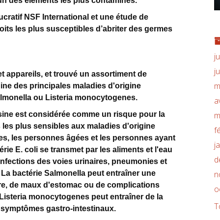
'un des éléments les plus contaminés.
ucratif NSF International et une étude de
oits les plus susceptibles d’abriter des germes
j
j
t appareils, et trouvé un assortiment de
m
gine des principales maladies d'origine
almonella ou Listeria monocytogenes.
a
sine est considérée comme un risque pour la
m
s les plus sensibles aux maladies d'origine
f
es, les personnes âgées et les personnes ayant
j
rie E. coli se transmet par les aliments et l'eau
d
infections des voies urinaires, pneumonies et
 La bactérie Salmonella peut entraîner une
n
ièvre, de maux d'estomac ou de complications
o
 Listeria monocytogenes peut entraîner de la
T
s symptômes gastro-intestinaux.