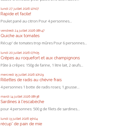
lundi 27
juillet 2026
12h07
Rapide et facile!
Poulet pané au citron Pour 4 personnes...
vendredi 24
juillet 2026
08h47
Quiche aux tomates
Récup' de tomates trop mûres Pour 6 personnes...
lundi 20
juillet 2026
07h05
Crêpes au roquefort et aux champignons
Pâte à crêpes: 150g de farine, 1 litre lait, 2 œufs...
mercredi 15
juillet 2026
10h29
Rillettes de radis au chèvre frais
4 personnes 1 botte de radis roses; 1 gousse...
mardi 14
juillet 2026
08h38
Sardines à l'escabèche
pour 4 personnes: 500 g de filets de sardines...
lundi 13
juillet 2026
15h04
récup' de pain de mie