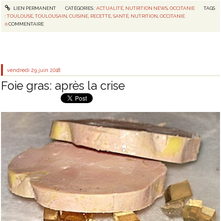
LIEN PERMANENT
CATÉGORIES :
ACTUALITÉ
,
NUTRITION NEWS
,
OCCITANIE
TAGS
:
TOULOUSE
,
TOULOUSAIN
,
CUISINE
,
RECETTE
,
SANTÉ
,
NUTRITION
,
OCCITANIE
0
COMMENTAIRE
vendredi 29
juin 2018
Foie gras: après la crise