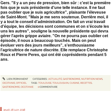
Gers. "Il y a un peu de pression, bien sûr : c'est la première
fois que je suis présidente d'une telle instance. Il ne faut
pas oublier que je suis agricultrice", plaisante l'éleveuse
de Saint-Mont. "Mais je me sens soutenue. Derrière moi, il
y a tout le conseil d'administration. On fait un vrai travail
d'équipe, les décisions sont communes et on s'écoute les
uns les autres", souligne la nouvelle présidente qui devra
gérer l'après grippe aviaire. "On ne pourra pas oublier cet
épisode, il nous a beaucoup touchés. Mais on peut
évoluer vers des jours meilleurs", s'enthousiasme
l'agricultrice de nature discrète. Elle remplace Christophe
Roux et Pierre Peres, qui ont été coprésidents pendant 5
ans.
LIEN PERMANENT
CATÉGORIES :
ACTUALITÉ
,
GASTRONOMIE
,
NUTRITION NEWS
,
OCCITANIE
,
OFFICIEL
TAGS :
TOULOUSE
,
TOULOUSAIN
,
CUISINE
,
RECETTES
,
GASTRONOMIE
,
OCCITANIE
0
COMMENTAIRE
jeudi 28
juin 2018