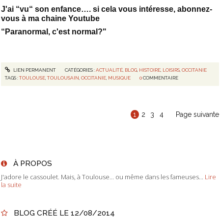
J'ai “vu“ son enfance…. si cela vous intéresse, abonnez-
vous à ma chaine Youtube
“Paranormal, c'est normal?"
LIEN PERMANENT
CATÉGORIES :
ACTUALITÉ
,
BLOG
,
HISTOIRE
,
LOISIRS
,
OCCITANIE
TAGS :
TOULOUSE
,
TOULOUSAIN
,
OCCITANIE
,
MUSIQUE
0
COMMENTAIRE
1
2
3
4
Page suivante
À PROPOS
J'adore le cassoulet. Mais, à Toulouse... ou même dans les fameuses...
Lire
la suite
BLOG CRÉÉ LE 12/08/2014