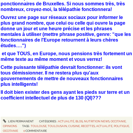
ponctionnaires de Bruxelles. Si nous sommes très, très
nombreux, croyez-moi, la télépathie fonctionnera!
Ouvrez une page sur réseaux sociaux pour informer le
plus grand nombre, que celui ou celle qui ouvre la page
donne un jour et une heure précise et les phrases
mentales à utiliser (mettre phrase positive, genre: “que les
fonctionnaires de l'Europe retournent à leurs chères
études….")
et que TOUS, en Europe, nous pensions très fortement un
même texte au même moment et vous verrez!
Cette puissante télépathie devrait fonctionner: ils vont
tous démissionner. Il ne restera plus qu'aux
gouvernements de mettre de nouveaux fonctionnaires
plus intelligents!
Il doit bien exister des gens ayant les pieds sur terre et un
coefficient intellectuel de plus de 130 (QI)???
LIEN PERMANENT
CATÉGORIES :
ACTUALITÉ
,
BLOG
,
NUTRITION NEWS
,
OCCITANIE
,
OPINIONS
TAGS :
TOULOUSE
,
TOULOUSAIN
,
CUISINE
,
RECETTES
,
ACTUALITÉ
,
POLITIQUE
,
OCCITANIE
0
COMMENTAIRE