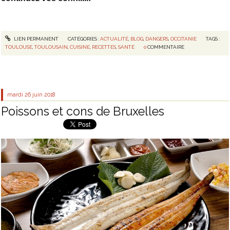
LIEN PERMANENT
CATÉGORIES :
ACTUALITÉ
,
BLOG
,
DANGERS
,
OCCITANIE
TAGS :
TOULOUSE
,
TOULOUSAIN
,
CUISINE
,
RECETTES
,
SANTÉ
0
COMMENTAIRE
mardi 26
juin 2018
Poissons et cons de Bruxelles