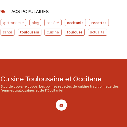
TAGS POPULAIRES
gastronomie
blog
société
occitanie
recettes
santé
toulousain
cuisine
toulouse
actualité
Cuisine Toulousaine et Occitane
Blog de Josyane Joyce: Les bonnes recettes de cuisine traditionnelle des
femmes toulousaines et de l'Occitanie!