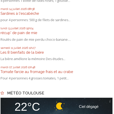
4 personnes 1 botte de radis roses; 1 gousse...
mardi 14
juillet 2026
08h38
Sardines à l'escabèche
pour 4 personnes: 500 g de filets de sardines...
lundi 13
juillet 2026
15h04
récup' de pain de mie
Roulés de pain de mie perdu choco-banane....
samedi 11
juillet 2026
11h27
Les 8 bienfaits de la bière
La bière améliore la mémoire Des études...
mardi 07
juillet 2026
10h48
Tomate farcie au fromage frais et au crabe
Pour 4 personnes 4 grosses tomates, 1 petit...
MÉTÉO TOULOUSE
22°C
Ciel dégagé