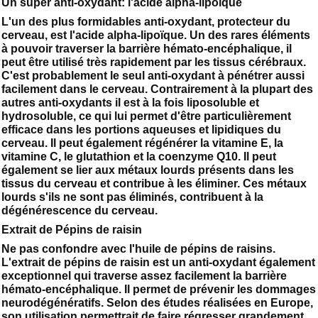
Un super anti-oxydant: l'acide alpha-lipoïque
L'un des plus formidables anti-oxydant, protecteur du
cerveau, est l'acide alpha-lipoïque. Un des rares éléments
à pouvoir traverser la barrière hémato-encéphalique, il
peut être utilisé très rapidement par les tissus cérébraux.
C'est probablement le seul anti-oxydant à pénétrer aussi
facilement dans le cerveau. Contrairement à la plupart des
autres anti-oxydants il est à la fois liposoluble et
hydrosoluble, ce qui lui permet d'être particulièrement
efficace dans les portions aqueuses et lipidiques du
cerveau. Il peut également régénérer la vitamine E, la
vitamine C, le glutathion et la coenzyme Q10. Il peut
également se lier aux métaux lourds présents dans les
tissus du cerveau et contribue à les éliminer. Ces métaux
lourds s'ils ne sont pas éliminés, contribuent à la
dégénérescence du cerveau.
Extrait de Pépins de raisin
Ne pas confondre avec l'huile de pépins de raisins.
L'extrait de pépins de raisin est un anti-oxydant également
exceptionnel qui traverse assez facilement la barrière
hémato-encéphalique. Il permet de prévenir les dommages
neurodégénératifs. Selon des études réalisées en Europe,
son utilisation permettrait de faire régresser grandement