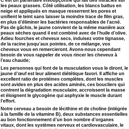
C’est un partenaire insoupçonné qui fait des miracles sur
les peaux grasses. Côté utilisation, les blancs battus en
neige et appliqués en masque resserrent les pores et
unifient le teint sans laisser la moindre trace de film gras,
en plus d’éliminer les bactéries responsables de l’acné.
Pas de gâchis, le jaune convient de la même manière aux
peaux sèches quand il est combiné avec de l’huile d’olive.
Adieu fourches et cheveux secs, induisez votre tignasse,
de la racine jusqu’aux pointes, de ce mélange, vos
cheveux vous en remercieront. Avons-nous cependant
besoin de vous rappeler de vous rincer les cheveux à
l’eau chaude;
Les personnes qui font de la musculation vous le diront, le
jaune d’œuf est leur aliment diététique favori. Il affiche un
excellent ratio de protéines complètes, dont les muscles
sont avides en plus des acides aminés, ces boucliers qui
contrent la dégradation musculaire, accroissent la masse
et éloignent le glycogène qui asphyxie le muscle durant
l'effort.
Notre cerveau a besoin de lécithine et de choline (intégrée
à la famille de la vitamine B), deux substances essentielles
au bon fonctionnement d’un bon nombre d’organes
vitaux, dont les systèmes nerveux et cardiovasculaire, le