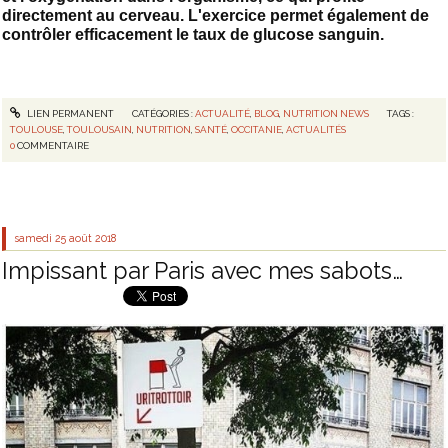
directement au cerveau. L'exercice permet également de
contrôler efficacement le taux de glucose sanguin.
LIEN PERMANENT
CATÉGORIES :
ACTUALITÉ
,
BLOG
,
NUTRITION NEWS
TAGS :
TOULOUSE
,
TOULOUSAIN
,
NUTRITION
,
SANTÉ
,
OCCITANIE
,
ACTUALITÉS
0
COMMENTAIRE
samedi 25
août 2018
Impissant par Paris avec mes sabots…