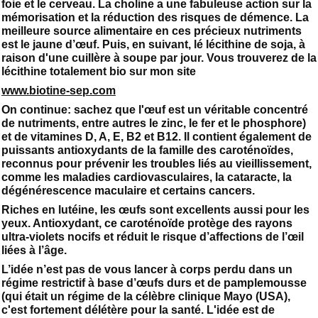
foie et le cerveau. La choline a une fabuleuse action sur la
mémorisation et la réduction des risques de démence. La
meilleure source alimentaire en ces précieux nutriments
est le jaune d’œuf. Puis, en suivant, lé lécithine de soja, à
raison d'une cuillère à soupe par jour. Vous trouverez de la
lécithine totalement bio sur mon site
www.biotine-sep.com
On continue: sachez que l'œuf est un véritable concentré
de nutriments, entre autres le zinc, le fer et le phosphore)
et de vitamines D, A, E, B2 et B12. Il contient également de
puissants antioxydants de la famille des caroténoïdes,
reconnus pour prévenir les troubles liés au vieillissement,
comme les maladies cardiovasculaires, la cataracte, la
dégénérescence maculaire et certains cancers.
Riches en lutéine, les œufs sont excellents aussi pour les
yeux. Antioxydant, ce caroténoïde protège des rayons
ultra-violets nocifs et réduit le risque d’affections de l’œil
liées à l’âge.
L’idée n’est pas de vous lancer à corps perdu dans un
régime restrictif à base d’œufs durs et de pamplemousse
(qui était un régime de la célèbre clinique Mayo (USA),
c'est fortement délétère pour la santé. L'idée est de