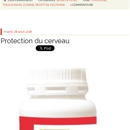
LIEN PERMANENT
CATÉGORIES :
BLOG
,
OFFICIEL
TAGS :
TOULOUSE
,
TOULOUSAIN
,
CUISINE
,
RECETTES
,
OCCITANIE
0
COMMENTAIRE
mardi 28
août 2018
Protection du cerveau