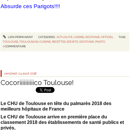
Absurde ces Parigots!!!!
LIEN PERMANENT
CATÉGORIES :
ACTUALITÉ
,
LOISIRS
,
OCCITANIE
,
OFFICIEL
TAGS :
TOULOUSE
,
TOULOUSAIN
,
CUISINE
,
RECETTES
,
SOCIÉTÉ
,
OCCITANIE
,
PHOTO
0
COMMENTAIRE
vendredi 24
août 2018
Cocoriiiiiiiiiico Toulouse!
Le CHU de Toulouse en tête du palmarès 2018 des
meilleurs hôpitaux de France
Le CHU de Toulouse arrive en première place du
classement 2018 des établissements de santé publics et
privés,