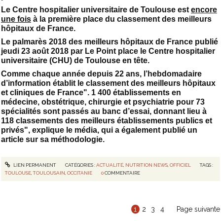
Le Centre hospitalier universitaire de Toulouse est
encore
une fois
à la première place du classement des meilleurs
hôpitaux de France.
Le palmarès 2018 des meilleurs hôpitaux de France publié
jeudi 23 août 2018 par Le Point place le Centre hospitalier
universitaire (CHU) de Toulouse en tête.
Comme chaque année depuis 22 ans, l’hebdomadaire
d’information établit le classement des meilleurs hôpitaux
et cliniques de France". 1 400 établissements en
médecine, obstétrique, chirurgie et psychiatrie pour 73
spécialités sont passés au banc d’essai, donnant lieu à
118 classements des meilleurs établissements publics et
privés", explique le média, qui a également publié un
article sur sa méthodologie.
LIEN PERMANENT
CATÉGORIES :
ACTUALITÉ
,
NUTRITION NEWS
,
OFFICIEL
TAGS :
TOULOUSE
,
TOULOUSAIN
,
OCCITANIE
0
COMMENTAIRE
1
2
3
4
Page suivante