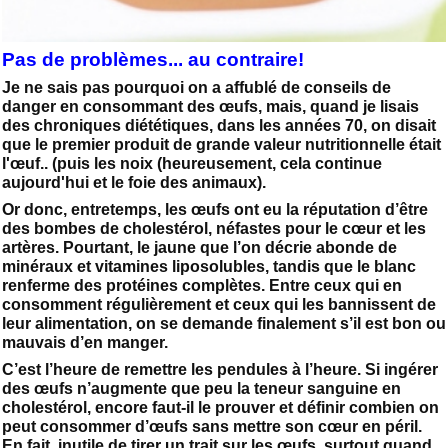
Pas de problèmes... au contraire!
Je ne sais pas pourquoi on a affublé de conseils de
danger en consommant des œufs, mais, quand je lisais
des chroniques diététiques, dans les années 70, on disait
que le premier produit de grande valeur nutritionnelle était
l'œuf.. (puis les noix (heureusement, cela continue
aujourd'hui et le foie des animaux).
Or donc, entretemps, les œufs ont eu la réputation d’être
des bombes de cholestérol, néfastes pour le cœur et les
artères. Pourtant, le jaune que l’on décrie abonde de
minéraux et vitamines liposolubles, tandis que le blanc
renferme des protéines complètes. Entre ceux qui en
consomment régulièrement et ceux qui les bannissent de
leur alimentation, on se demande finalement s’il est bon ou
mauvais d’en manger.
C’est l’heure de remettre les pendules à l’heure. Si ingérer
des œufs n’augmente que peu la teneur sanguine en
cholestérol, encore faut-il le prouver et définir combien on
peut consommer d’œufs sans mettre son cœur en péril.
En fait, inutile de tirer un trait sur les œufs, surtout quand