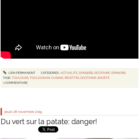
LIEN PERMANENT
CATÉGORIES :
ACTUALITÉ
,
DANGERS
,
OCCITANIE
,
OPINIONS
TAGS :
TOULOUSE
,
TOULOUSAIN
,
CUISINE
,
RECETTES
,
OCCITANIE
,
SOCIÉTÉ
0
COMMENTAIRE
jeudi 28
novembre 2019
Du vert sur la patate: danger!