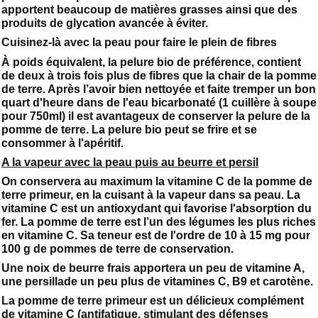
apportent beaucoup de matières grasses ainsi que des
produits de glycation avancée à éviter.
Cuisinez-là avec la peau pour faire le plein de fibres
À poids équivalent, la pelure bio de préférence, contient
de deux à trois fois plus de fibres que la chair de la pomme
de terre. Après l’avoir bien nettoyée et faite tremper un bon
quart d'heure dans de l'eau bicarbonaté (1 cuillère à soupe
pour 750ml) il est avantageux de conserver la pelure de la
pomme de terre. La pelure bio peut se frire et se
consommer à l'apéritif.
A la vapeur avec la peau puis au beurre et persil
On conservera au maximum la vitamine C de la pomme de
terre primeur, en la cuisant à la vapeur dans sa peau. La
vitamine C est un antioxydant qui favorise l'absorption du
fer. La pomme de terre est l’un des légumes les plus riches
en vitamine C. Sa teneur est de l'ordre de 10 à 15 mg pour
100 g de pommes de terre de conservation.
Une noix de beurre frais apportera un peu de vitamine A,
une persillade un peu plus de vitamines C, B9 et carotène.
La pomme de terre primeur est un délicieux complément
de vitamine C (antifatigue, stimulant des défenses