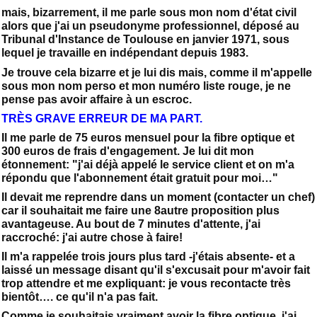
mais, bizarrement, il me parle sous mon nom d'état civil
alors que j'ai un pseudonyme professionnel, déposé au
Tribunal d'Instance de Toulouse en janvier 1971, sous
lequel je travaille en indépendant depuis 1983.
Je trouve cela bizarre et je lui dis mais, comme il m'appelle
sous mon nom perso et mon numéro liste rouge, je ne
pense pas avoir affaire à un escroc.
TRÈS GRAVE ERREUR DE MA PART.
Il me parle de 75 euros mensuel pour la fibre optique et
300 euros de frais d'engagement. Je lui dit mon
étonnement: "j'ai déjà appelé le service client et on m'a
répondu que l'abonnement était gratuit pour moi…"
Il devait me reprendre dans un moment (contacter un chef)
car il souhaitait me faire une 8autre proposition plus
avantageuse. Au bout de 7 minutes d'attente, j'ai
raccroché: j'ai autre chose à faire!
Il m'a rappelée trois jours plus tard -j'étais absente- et a
laissé un message disant qu'il s'excusait pour m'avoir fait
trop attendre et me expliquant: je vous recontacte très
bientôt…. ce qu'il n'a pas fait.
Comme je souhaitais vraiment avoir la fibre optique, j'ai