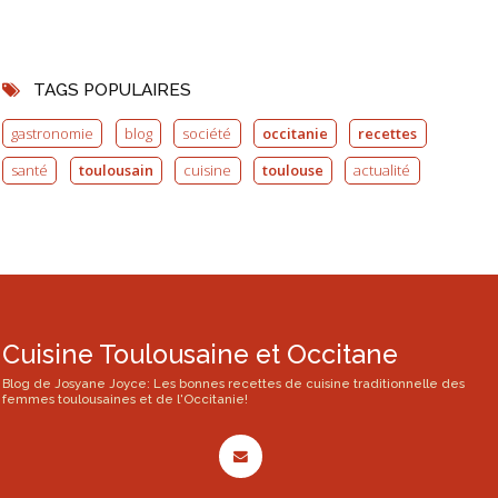
TAGS POPULAIRES
gastronomie
blog
société
occitanie
recettes
santé
toulousain
cuisine
toulouse
actualité
Cuisine Toulousaine et Occitane
Blog de Josyane Joyce: Les bonnes recettes de cuisine traditionnelle des
femmes toulousaines et de l'Occitanie!