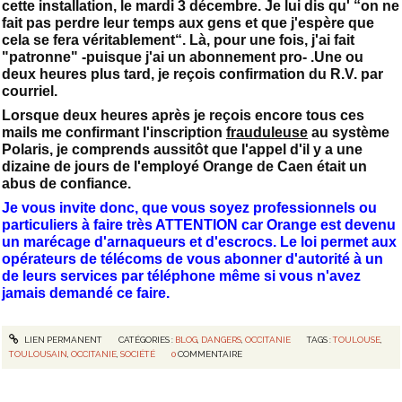
cette installation, le mardi 3 décembre. Je lui dis qu' “on ne
fait pas perdre leur temps aux gens et que j'espère que
cela se fera véritablement“. Là, pour une fois, j'ai fait
"patronne" -puisque j'ai un abonnement pro- .Une ou
deux heures plus tard, je reçois confirmation du R.V. par
courriel.
Lorsque deux heures après je reçois encore tous ces
mails me confirmant l'inscription
frauduleuse
au système
Polaris, je comprends aussitôt que l'appel d'il y a une
dizaine de jours de l'employé Orange de Caen était un
abus de confiance.
Je vous invite donc, que vous soyez professionnels ou
particuliers à faire très ATTENTION car Orange est devenu
un marécage d'arnaqueurs et d'escrocs. Le loi permet aux
opérateurs de télécoms de vous abonner d'autorité à un
de leurs services par téléphone même si vous n'avez
jamais demandé ce faire.
LIEN PERMANENT
CATÉGORIES :
BLOG
,
DANGERS
,
OCCITANIE
TAGS :
TOULOUSE
,
TOULOUSAIN
,
OCCITANIE
,
SOCIÉTÉ
0
COMMENTAIRE