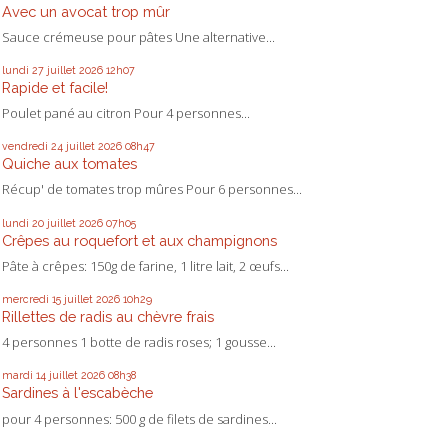
Avec un avocat trop mûr
Sauce crémeuse pour pâtes Une alternative...
lundi 27
juillet 2026
12h07
Rapide et facile!
Poulet pané au citron Pour 4 personnes...
vendredi 24
juillet 2026
08h47
Quiche aux tomates
Récup' de tomates trop mûres Pour 6 personnes...
lundi 20
juillet 2026
07h05
Crêpes au roquefort et aux champignons
Pâte à crêpes: 150g de farine, 1 litre lait, 2 œufs...
mercredi 15
juillet 2026
10h29
Rillettes de radis au chèvre frais
4 personnes 1 botte de radis roses; 1 gousse...
mardi 14
juillet 2026
08h38
Sardines à l'escabèche
pour 4 personnes: 500 g de filets de sardines...