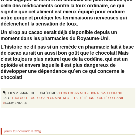
celle des médicaments contre la toux ordinaire, ce qui
signifie que cet aliment est mieux équipé pour enduire
votre gorge et protéger les terminaisons nerveuses qui
déclenchent la sensation de toux.
Un sirop au cacao serait déjà disponible depuis un
moment dans les pharmacies du Royaume-Uni.
L'histoire ne dit pas si un remède en pharmacie fait à base
de cacao aurait un aussi bon goût que le chocolat! Mais
c'est toujours plus naturel que de la codéïne, qui est un
opioïde et envers laquelle il est plus dangereux de
développer une dépendance qu'en ce qui concerne le
chocolat!
LIEN PERMANENT
CATÉGORIES :
BLOG
,
LOISIRS
,
NUTRITION NEWS
,
OCCITANIE
TAGS :
TOULOUSE
,
TOULOUSAIN
,
CUISINE
,
RECETTES
,
DIÉTÉTIQUE
,
SANTÉ
,
OCCITANIE
0
COMMENTAIRE
jeudi 28
novembre 2019