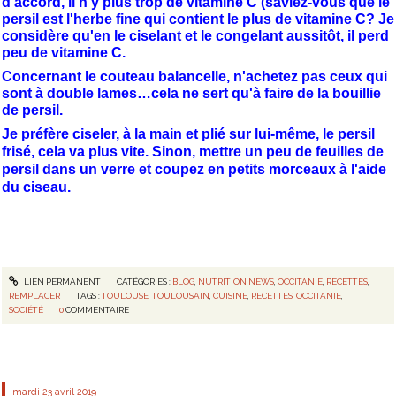
d'accord, il n'y plus trop de vitamine C (saviez-vous que le
persil est l'herbe fine qui contient le plus de vitamine C? Je
considère qu'en le ciselant et le congelant aussitôt, il perd
peu de vitamine C.
Concernant le couteau balancelle, n'achetez pas ceux qui
sont à double lames…cela ne sert qu'à faire de la bouillie
de persil.
Je préfère ciseler, à la main et plié sur lui-même, le persil
frisé, cela va plus vite. Sinon, mettre un peu de feuilles de
persil dans un verre et coupez en petits morceaux à l'aide
du ciseau.
LIEN PERMANENT
CATÉGORIES :
BLOG
,
NUTRITION NEWS
,
OCCITANIE
,
RECETTES
,
REMPLACER
TAGS :
TOULOUSE
,
TOULOUSAIN
,
CUISINE
,
RECETTES
,
OCCITANIE
,
SOCIÉTÉ
0
COMMENTAIRE
mardi 23
avril 2019