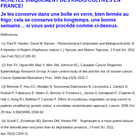
ACHETEZ UNIQUEMENT DES RADIS CULTIVES EN
FRANCE!
Je les conserve dans une boîte en verre, bien fermée au
frigo: cela se conserve très longtemps, une bonne
semaine… si vous avez procédé comme ci-dessus.
Références
(1) Paul R. Hanlon David M. Barnes : Phytochemical Composition and Biological Activity of
8 Varieties of Radish (Raphanus sativus L.) Sprouts and Mature Taproots. J Food Sci. 2011
Jan-Feb;76(1):C185-92.
(2) Pan SY, Ugnat AM, Mao Y, Wen SW, Johnson KC; Canadian Cancer Registries
Epidemiology Research Group. A case-control study of diet and the risk of ovarian cancer.
Cancer Epidemiol Biomarkers Prev. 2004 Sep;13(9):1521-7.
(3) Brennan P, Hsu CC, Moullan N, Szeszenia-Dabrowska N, Lissowska J, Zaridze D,
Rudnai P, Fabianova E, Mates D, Bencko V, Foretova L, Janout V, Gemignani F, Chabrier A,
Hall J, Hung RJ, Boffetta P, Canzian F. Effect of cruciferous vegetables on lung cancer in
patients stratified by genetic status: a mendelian randomisation approach. Lancet. 2005 Oct
29-Nov 4;366(9496):1558-60.
(4) Scholl C, Eshelman BD, Barnes DM, Hanlon PR. : Raphasatin is a more potent inducer
of the detoxification enzymes than its degradation products. J Food Sci. 2011
Apr;76(3):C504-11.