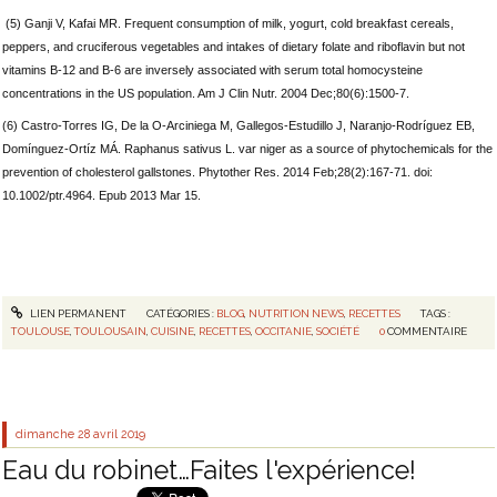
(5) Ganji V, Kafai MR. Frequent consumption of milk, yogurt, cold breakfast cereals,
peppers, and cruciferous vegetables and intakes of dietary folate and riboflavin but not
vitamins B-12 and B-6 are inversely associated with serum total homocysteine
concentrations in the US population. Am J Clin Nutr. 2004 Dec;80(6):1500-7.
(6) Castro-Torres IG, De la O-Arciniega M, Gallegos-Estudillo J, Naranjo-Rodríguez EB,
Domínguez-Ortíz MÁ. Raphanus sativus L. var niger as a source of phytochemicals for the
prevention of cholesterol gallstones. Phytother Res. 2014 Feb;28(2):167-71. doi:
10.1002/ptr.4964. Epub 2013 Mar 15.
LIEN PERMANENT
CATÉGORIES :
BLOG
,
NUTRITION NEWS
,
RECETTES
TAGS :
TOULOUSE
,
TOULOUSAIN
,
CUISINE
,
RECETTES
,
OCCITANIE
,
SOCIÉTÉ
0
COMMENTAIRE
dimanche 28
avril 2019
Eau du robinet…Faites l'expérience!