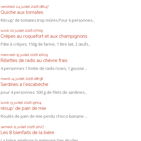
vendredi 24
juillet 2026
08h47
Quiche aux tomates
Récup' de tomates trop mûres Pour 6 personnes...
lundi 20
juillet 2026
07h05
Crêpes au roquefort et aux champignons
Pâte à crêpes: 150g de farine, 1 litre lait, 2 œufs...
mercredi 15
juillet 2026
10h29
Rillettes de radis au chèvre frais
4 personnes 1 botte de radis roses; 1 gousse...
mardi 14
juillet 2026
08h38
Sardines à l'escabèche
pour 4 personnes: 500 g de filets de sardines...
lundi 13
juillet 2026
15h04
récup' de pain de mie
Roulés de pain de mie perdu choco-banane....
samedi 11
juillet 2026
11h27
Les 8 bienfaits de la bière
La bière améliore la mémoire Des études...