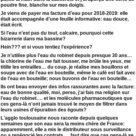
poudre fine, blanche sur mes doigts.
Je viens de payer ma facture d'eau pour 2018-2019: elle
était accompagnée d'une feuille informative: eau douce,
était écrit.
Si l'eau n'est pas du tout, calcaire, pourquoi cette
bizarrerie dans ma bassine?
Hein??? et si vous tentiez l'expérience?
Je n'utilise plus l'eau du robinet depuis presque 30 ans…
la chlorine de l'eau me fait tousser, me brûle les yeux, me
titille les entrailles… du coup, je réalise mes bouillons et
soupe avec de l'eau en bouteille, même le café est fait avec
de l'eau en bouteille; nous buvons de l'eau en bouteille…
Ils ont beau envoyer des infos rassurantes avec la facture:
eau de bonne qualité, moi, perso, j'ai fais ma religion sur
l'eau du robinet…. et les molécules pharmaceutiques que
ces gens-là n'ont jamais trouvé le moyen de filtrer dans
leurs usines d'épuration des égouts?
L'agglo toulousaine nous raconte depuis quelques
semaines que son eau sera la moins chère de France:
apparemment, elle a mis le distributeur sous surveillance
ou a renégocié les contrats…. faut dire que ces gens-là se