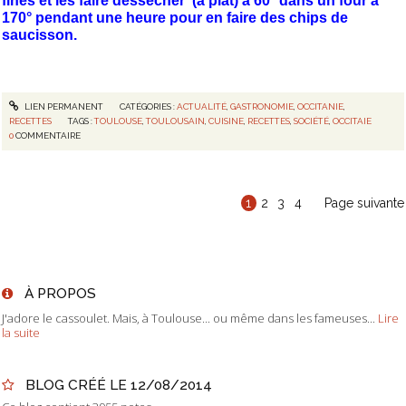
fines et les faire dessécher (à plat) à 60° dans un four à
170° pendant une heure pour en faire des chips de
saucisson.
LIEN PERMANENT
CATÉGORIES :
ACTUALITÉ
,
GASTRONOMIE
,
OCCITANIE
,
RECETTES
TAGS :
TOULOUSE
,
TOULOUSAIN
,
CUISINE
,
RECETTES
,
SOCIÉTÉ
,
OCCITAIE
0
COMMENTAIRE
1
2
3
4
Page suivante
À PROPOS
J'adore le cassoulet. Mais, à Toulouse... ou même dans les fameuses...
Lire
la suite
BLOG CRÉÉ LE 12/08/2014