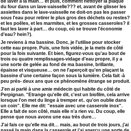
de laver à la main… et puis, comment nettoyer la plaque
du four dans un lave-vaisselle??? et, avant de glisser les
assiettes dans le lave-vaisselle ne doit-on pas les passer
sous l'eau pour retirer le plus gros des déchets ou restes?
et les poêles, et les marmites, et les grosses casseroles? il
faut les laver à part… du coup, où se trouve l'économie
d'eau? hein?).
Je reviens à ma bassine. Donc, je l'utilise pour stocker
cette eau propre. Puis, une fois vidée, je la mets de côté
pour la fois suivante. Et bien, figurez-vous qu'au bout de
trois ou quatre remplissages-vidage d'eau propre, il y a
une sorte de gelée au fond de ma bassine, brillante,
épaisse et visqueuse… on ne l'aperçoit qu'en plaçant la
bassine d'une certaine façon sous la lumière. Cela fait -à
peu près- deux ans que ce phénomène étrange se produit.
J'en ai parlé à une amie médecin qui habite du côté de
Perpignan. “Etrange qu'elle dit, c'est un biofilm, cela arrive
lorsque l'on met du linge à tremper et.. qu'on oublie dans
un coin“. Elle me dit: “essaie avec une casserole inox“.
Elle a fait de son côté, mais elle n'a rien vu. Du coup, elle
pense que nous avons une eau très dure…
J'ai fais ce qu'elle ma dit… mais, au bout de trois jours, j'ai
passé la main dans la casserole et j'ai aperçu une sorte de