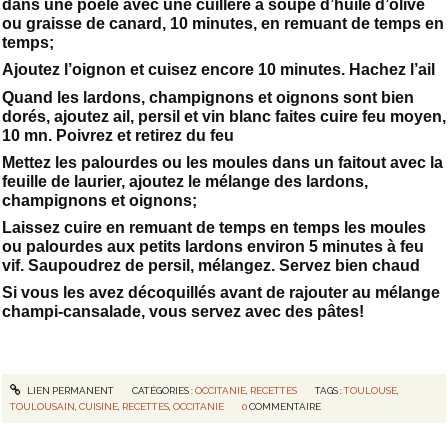
dans une poêle avec une cuillère à soupe d’huile d’olive
ou graisse de canard, 10 minutes, en remuant de temps en
temps;
Ajoutez l’oignon et cuisez encore 10 minutes. Hachez l’ail
Quand les lardons, champignons et oignons sont bien
dorés, ajoutez ail, persil et vin blanc faites cuire feu moyen,
10 mn. Poivrez et retirez du feu
Mettez les palourdes ou les moules dans un faitout avec la
feuille de laurier, ajoutez le mélange des lardons,
champignons et oignons;
Laissez cuire en remuant de temps en temps les moules
ou palourdes aux petits lardons environ 5 minutes à feu
vif. Saupoudrez de persil, mélangez. Servez bien chaud
Si vous les avez décoquillés avant de rajouter au mélange
champi-cansalade, vous servez avec des pâtes!
LIEN PERMANENT
CATÉGORIES :
OCCITANIE
,
RECETTES
TAGS :
TOULOUSE
,
TOULOUSAIN
,
CUISINE
,
RECETTES
,
OCCITANIE
0
COMMENTAIRE