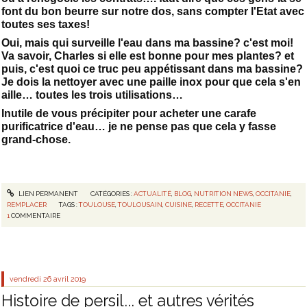
font du bon beurre sur notre dos, sans compter l'Etat avec
toutes ses taxes!
Oui, mais qui surveille l'eau dans ma bassine? c'est moi!
Va savoir, Charles si elle est bonne pour mes plantes? et
puis, c'est quoi ce truc peu appétissant dans ma bassine?
Je dois la nettoyer avec une paille inox pour que cela s'en
aille… toutes les trois utilisations…
Inutile de vous précipiter pour acheter une carafe
purificatrice d'eau… je ne pense pas que cela y fasse
grand-chose.
LIEN PERMANENT
CATÉGORIES :
ACTUALITÉ
,
BLOG
,
NUTRITION NEWS
,
OCCITANIE
,
REMPLACER
TAGS :
TOULOUSE
,
TOULOUSAIN
,
CUISINE
,
RECETTE
,
OCCITANIE
1
COMMENTAIRE
vendredi 26
avril 2019
Histoire de persil... et autres vérités