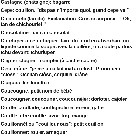
Castagne (châtaigne): bagarre
Cepe: couillon, "dis pas n'importe quoi, grand cepe va "
Chichourle (fan de): Exclamation. Grosse surprise : " Oh,
fan de chichourle! "
Chocolatine: pain au chocolat
Churluper ou churluquer: faire du bruit en absorbant un
liquide comme la soupe avec la cuillère; on ajoute parfois
tchu devant: tchurluper
Cligner, clugner: compter (à cache-cache)
Clos: crâne: "je me suis fait mal au clos!" Prononcer
"closs". Occitan clòsc, coquille, crâne.
Cluques: les lunettes
Coucougne: petit nom de bébé
Coucougner, coucouner, coucounéjer: dorloter, cajoler
Couffe, couffade, couffignolerie: erreur, gaffe
Couffle: être couffle: avoir trop mangé
Couillonnét ou "couillounous": petit couillon
Couillonner: rouler, arnaquer