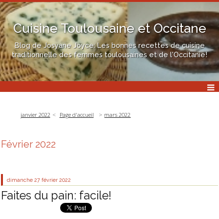
Cuisine Toulousaine et Occitane
Blog de Josyane Joyce: Les bonnes recettes de cuisine
traditionnelle des femmes toulousaines et de l'Occitanie!
janvier 2022
Page d'accueil
mars 2022
Février 2022
dimanche 27
février 2022
Faites du pain: facile!