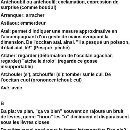
Antchoubi! ou antchouli!: exclamation, expression de
surprise (comme boudu!)
Arranquer: arracher
Astiaou: emmerdeur
Atal: permet d'indiquer une mesure approximative en
l'accompagnant d'un geste de mains évoquant la
dimension. De l'occitan atal, ainsi. "Il a pesqué un poisson,
il était atal, té!" (Pesqué: péché)
Atcher: regarder (déformation de l'occitan agachar,
regarder) “atche le drolo“ (regarde ce gosse
insupportable)
Atchouler (s'), atchouffer (s'): tomber sur le cul. De
l'occitan cuol (prononcer tchoul: cul)
Avé: avec
B
Ba pla: va plan, "ça va bien" souvent on rajoute un bruit
de lèvres, genre “hooo“ les “o“ diminuent et disparaissent
sous les lèvres closes