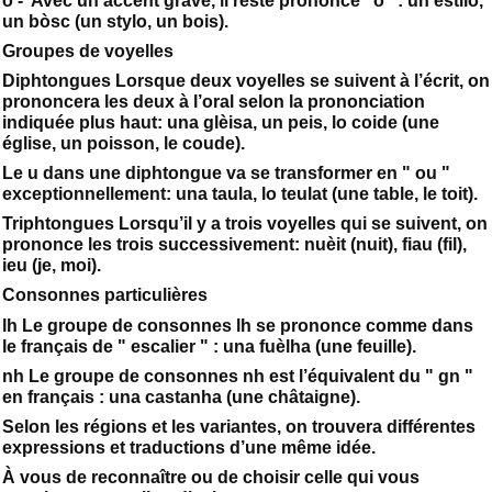
ò - Avec un accent grave, il reste prononcé "o" : un estilò,
un bòsc (un stylo, un bois).
Groupes de voyelles
Diphtongues Lorsque deux voyelles se suivent à l’écrit, on
prononcera les deux à l’oral selon la prononciation
indiquée plus haut: una glèisa, un peis, lo coide (une
église, un poisson, le coude).
Le u dans une diphtongue va se transformer en " ou "
exceptionnellement: una taula, lo teulat (une table, le toit).
Triphtongues Lorsqu’il y a trois voyelles qui se suivent, on
prononce les trois successivement: nuèit (nuit), fiau (fil),
ieu (je, moi).
Consonnes particulières
lh Le groupe de consonnes lh se prononce comme dans
le français de " escalier " : una fuèlha (une feuille).
nh Le groupe de consonnes nh est l’équivalent du " gn "
en français : una castanha (une châtaigne).
Selon les régions et les variantes, on trouvera différentes
expressions et traductions d’une même idée.
À vous de reconnaître ou de choisir celle qui vous