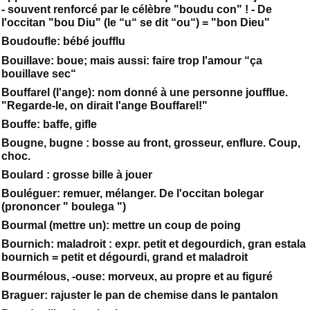
- souvent renforcé par le célèbre "boudu con" ! - De
l'occitan "bou Diu" (le “u“ se dit “ou“) = "bon Dieu"
Boudoufle: bébé joufflu
Bouillave: boue; mais aussi: faire trop l'amour “ça
bouillave sec“
Bouffarel (l'ange): nom donné à une personne joufflue.
"Regarde-le, on dirait l'ange Bouffarel!"
Bouffe: baffe, gifle
Bougne, bugne : bosse au front, grosseur, enflure. Coup,
choc.
Boulard : grosse bille à jouer
Bouléguer: remuer, mélanger. De l'occitan bolegar
(prononcer " boulega ")
Bourmal (mettre un): mettre un coup de poing
Bournich: maladroit : expr. petit et degourdich, gran estala
bournich = petit et dégourdi, grand et maladroit
Bourmélous, -ouse: morveux, au propre et au figuré
Braguer: rajuster le pan de chemise dans le pantalon