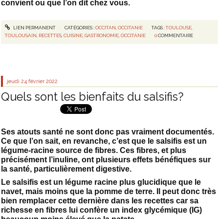
convient ou que l’on dit chez vous.
LIEN PERMANENT
CATÉGORIES :
OCCITAN
,
OCCITANIE
TAGS :
TOULOUSE
,
TOULOUSAIN
,
RECETTES
,
CUISINE
,
GASTRONOMIE
,
OCCITANIE
0
COMMENTAIRE
jeudi 24
février 2022
Quels sont les bienfaits du salsifis?
Ses atouts santé ne sont donc pas vraiment documentés.
Ce que l’on sait, en revanche, c’est que le salsifis est un
légume-racine source de fibres. Ces fibres, et plus
précisément l’inuline, ont plusieurs effets bénéfiques sur
la santé, particulièrement digestive.
Le salsifis est un légume racine plus glucidique que le
navet, mais moins que la pomme de terre. Il peut donc très
bien remplacer cette dernière dans les recettes car sa
richesse en fibres lui confère un index glycémique (IG)