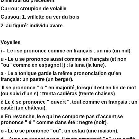
Diminutif du précédent
Currou: croupion de volaille
Cussou: 1. vrillette ou ver du bois
2. au figuré: individu avare
Voyelles
i - Le i se prononce comme en français : un nis (un nid).
u - Le u se prononce aussi comme en français (et non
"ou" comme en espagnol !) : la luna (la lune).
a - Le a tonique garde la même prononciation qu’en
français: un pastre (un berger).
Il se prononce " o " en majorité, lorsqu’il est en fin de mot
(ou suivi d’un s) : trenta cadièras (trente chaises).
è Le è se prononce " ouvert ", tout comme en français : un
castèl (un château).
e En revanche, le e qui ne comporte pas d’accent se
prononce " é " comme dans été : negre (noir).
o - Le o se prononce "ou": un ostau (une maison).