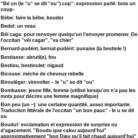
“Bé un (le “u“ se dit “ou“) cop“: expression parlé: bois un
coup-
Bèbe: faire la bèbe, bouder
Bedel: un veau
Bèï caga: pour renvoyer quelqu'un l'envoyer promener. De
l'occitan "vèi cagar", "va chier"
Bernard-pudént, bernat-pudént: punaise (la bestiole !)
Bestiasse: abruti(e), fou
Bestiou, bestioulet: nigaud
Bicouse: mèche de cheveux rebelle
Birouléger: virevolter – le “u“ se dit “ou“
Bombasse: jeune fille, femme (utilisé lorsqu'on n'a pas les
mots pour décrire une femme magnifique)
Bon peu (un ~): une certaine quantité, assez importante.
Traduction littérale de l'occitan "un bon pauc" - le u se dit
ou
Boudu!: exclamation et expression de surprise ou
d'agacement. "Boudu que calou aujourd'hui"
approximativement "bon Dieu qu'il fait chaud aujourd'hui"