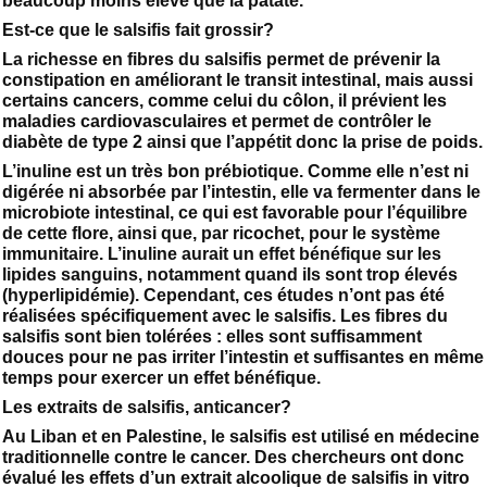
beaucoup moins élevé que la patate.
Est-ce que le salsifis fait grossir?
La richesse en fibres du salsifis permet de prévenir la
constipation en améliorant le transit intestinal, mais aussi
certains cancers, comme celui du côlon, il prévient les
maladies cardiovasculaires et permet de contrôler le
diabète de type 2 ainsi que l’appétit donc la prise de poids.
L’inuline est un très bon prébiotique. Comme elle n’est ni
digérée ni absorbée par l’intestin, elle va fermenter dans le
microbiote intestinal, ce qui est favorable pour l’équilibre
de cette flore, ainsi que, par ricochet, pour le système
immunitaire. L’inuline aurait un effet bénéfique sur les
lipides sanguins, notamment quand ils sont trop élevés
(hyperlipidémie). Cependant, ces études n’ont pas été
réalisées spécifiquement avec le salsifis. Les fibres du
salsifis sont bien tolérées : elles sont suffisamment
douces pour ne pas irriter l’intestin et suffisantes en même
temps pour exercer un effet bénéfique.
Les extraits de salsifis, anticancer?
Au Liban et en Palestine, le salsifis est utilisé en médecine
traditionnelle contre le cancer. Des chercheurs ont donc
évalué les effets d’un extrait alcoolique de salsifis in vitro