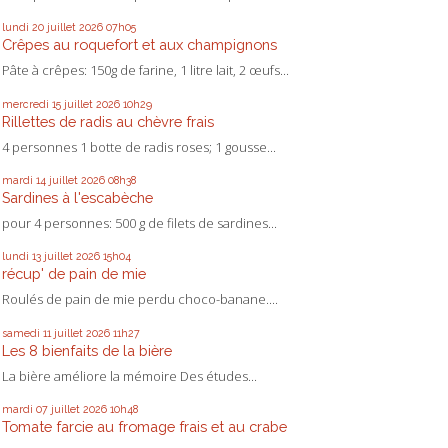
lundi 20
juillet 2026
07h05
Crêpes au roquefort et aux champignons
Pâte à crêpes: 150g de farine, 1 litre lait, 2 œufs...
mercredi 15
juillet 2026
10h29
Rillettes de radis au chèvre frais
4 personnes 1 botte de radis roses; 1 gousse...
mardi 14
juillet 2026
08h38
Sardines à l'escabèche
pour 4 personnes: 500 g de filets de sardines...
lundi 13
juillet 2026
15h04
récup' de pain de mie
Roulés de pain de mie perdu choco-banane....
samedi 11
juillet 2026
11h27
Les 8 bienfaits de la bière
La bière améliore la mémoire Des études...
mardi 07
juillet 2026
10h48
Tomate farcie au fromage frais et au crabe