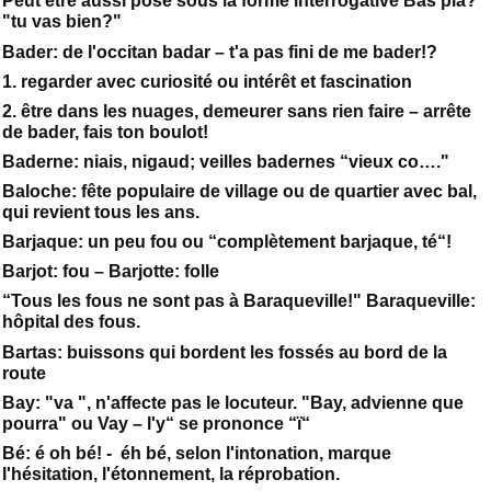
Peut être aussi posé sous la forme interrogative Bas pla?
"tu vas bien?"
Bader: de l'occitan badar – t'a pas fini de me bader!?
1. regarder avec curiosité ou intérêt et fascination
2. être dans les nuages, demeurer sans rien faire – arrête
de bader, fais ton boulot!
Baderne: niais, nigaud; veilles badernes “vieux co…."
Baloche: fête populaire de village ou de quartier avec bal,
qui revient tous les ans.
Barjaque: un peu fou ou “complètement barjaque, té“!
Barjot: fou – Barjotte: folle
“Tous les fous ne sont pas à Baraqueville!" Baraqueville:
hôpital des fous.
Bartas: buissons qui bordent les fossés au bord de la
route
Bay: "va ", n'affecte pas le locuteur. "Bay, advienne que
pourra" ou Vay – l'y“ se prononce “ï“
Bé: é oh bé! - éh bé, selon l'intonation, marque
l'hésitation, l'étonnement, la réprobation.