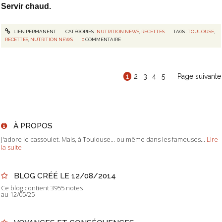
Servir chaud.
LIEN PERMANENT
CATÉGORIES :
NUTRITION NEWS
,
RECETTES
TAGS :
TOULOUSE
,
RECETTES
,
NUTRITION NEWS
0
COMMENTAIRE
1
2
3
4
5
Page suivante
À PROPOS
J'adore le cassoulet. Mais, à Toulouse... ou même dans les fameuses...
Lire
la suite
BLOG CRÉÉ LE 12/08/2014
Ce blog contient 3955 notes
au 12/05/25