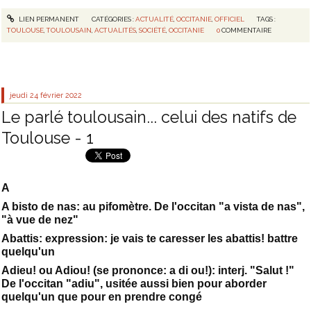
LIEN PERMANENT
CATÉGORIES :
ACTUALITÉ
,
OCCITANIE
,
OFFICIEL
TAGS :
TOULOUSE
,
TOULOUSAIN
,
ACTUALITÉS
,
SOCIÉTÉ
,
OCCITANIE
0
COMMENTAIRE
jeudi 24
février 2022
Le parlé toulousain... celui des natifs de
Toulouse - 1
A
A bisto de nas: au pifomètre. De l'occitan "a vista de nas",
"à vue de nez"
Abattis: expression: je vais te caresser les abattis! battre
quelqu'un
Adieu! ou Adiou! (se prononce: a di ou!): interj. "Salut !"
De l'occitan "adiu", usitée aussi bien pour aborder
quelqu'un que pour en prendre congé