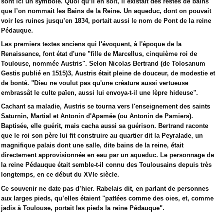
sont ici un symbole. Quoi qu’il en soit, il existait des restes de bains
que l’on nommait les Bains de la Reine. Un aqueduc, dont on pouvait
voir les ruines jusqu’en 1834, portait aussi le nom de Pont de la reine
Pédauque.
Les premiers textes anciens qui l'évoquent, à l'époque de la
Renaissance, font état d'une "fille de Marcellus, cinquième roi de
Toulouse, nommée Austris". Selon Nicolas Bertrand (de Tolosanum
Gestis publié en 1515)3, Austris était pleine de douceur, de modestie et
de bonté. "Dieu ne voulut pas qu'une créature aussi vertueuse
embrassât le culte païen, aussi lui envoya-t-il une lèpre hideuse".
Cachant sa maladie, Austris se tourna vers l'enseignement des saints
Saturnin, Martial et Antonin d'Apamée (ou Antonin de Pamiers).
Baptisée, elle guérit, mais cacha aussi sa guérison. Bertrand raconte
que le roi son père lui fit construire au quartier dit la Peyralade, un
magnifique palais dont une salle, dite bains de la reine, était
directement approvisionnée en eau par un aqueduc. Le personnage de
la reine Pédauque était semble-t-il connu des Toulousains depuis très
longtemps, en ce début du XVIe siècle.
Ce souvenir ne date pas d’hier. Rabelais dit, en parlant de personnes
aux larges pieds, qu’elles étaient "pattées comme des oies, et, comme
jadis à Toulouse, portait les pieds la reine Pédauque".