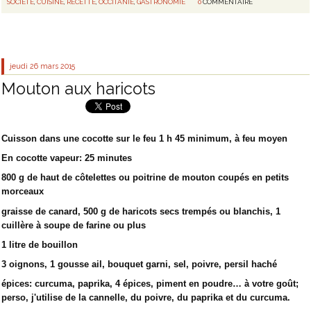
SOCIÉTÉ
,
CUISINE
,
RECETTE
,
OCCITANIE
,
GASTRONOMIE
0
COMMENTAIRE
jeudi 26
mars 2015
Mouton aux haricots
Cuisson dans une cocotte sur le feu 1 h 45 minimum, à feu moyen
En cocotte vapeur: 25 minutes
800 g de haut de côtelettes ou poitrine de mouton coupés en petits
morceaux
graisse de canard, 500 g de haricots secs trempés ou blanchis, 1
cuillère à soupe de farine ou plus
1 litre de bouillon
3 oignons, 1 gousse ail, bouquet garni, sel, poivre, persil haché
épices: curcuma, paprika, 4 épices, piment en poudre… à votre goût;
perso, j'utilise de la cannelle, du poivre, du paprika et du curcuma.