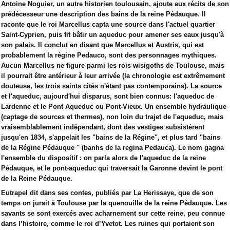
Antoine Noguier, un autre historien toulousain, ajoute aux récits de son
prédécesseur une description des bains de la reine Pédauque. Il
raconte que le roi Marcellus capta une source dans l'actuel quartier
Saint-Cyprien, puis fit bâtir un aqueduc pour amener ses eaux jusqu'à
son palais. Il conclut en disant que Marcellus et Austris, qui est
probablement la régine Pedauco, sont des personnages mythiques.
Aucun Marcellus ne figure parmi les rois wisigoths de Toulouse, mais
il pourrait être antérieur à leur arrivée (la chronologie est extrêmement
douteuse, les trois saints cités n'étant pas contemporains). La source
et l'aqueduc, aujourd'hui disparus, sont bien connus: l'aqueduc de
Lardenne et le Pont Aqueduc ou Pont-Vieux. Un ensemble hydraulique
(captage de sources et thermes), non loin du trajet de l'aqueduc, mais
vraisemblablement indépendant, dont des vestiges subsistèrent
jusqu'en 1834, s'appelait les "bains de la Régine", et plus tard "bains
de la Régine Pédauque " (banhs de la regina Pedauca). Le nom gagna
l'ensemble du dispositif : on parla alors de l'aqueduc de la reine
Pédauque, et le pont-aqueduc qui traversait la Garonne devint le pont
de la Reine Pédauque.
Eutrapel dit dans ses contes, publiés par La Herissaye, que de son
temps on jurait à Toulouse par la quenouille de la reine Pédauque. Les
savants se sont exercés avec acharnement sur cette reine, peu connue
dans l’histoire, comme le roi d’Yvetot. Les ruines qui portaient son