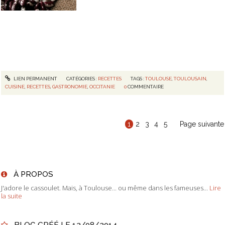
LIEN PERMANENT
CATÉGORIES :
RECETTES
TAGS :
TOULOUSE
,
TOULOUSAIN
,
CUISINE
,
RECETTES
,
GASTRONOMIE
,
OCCITANIE
0
COMMENTAIRE
1
2
3
4
5
Page suivante
À PROPOS
J'adore le cassoulet. Mais, à Toulouse... ou même dans les fameuses...
Lire
la suite
BLOG CRÉÉ LE 12/08/2014