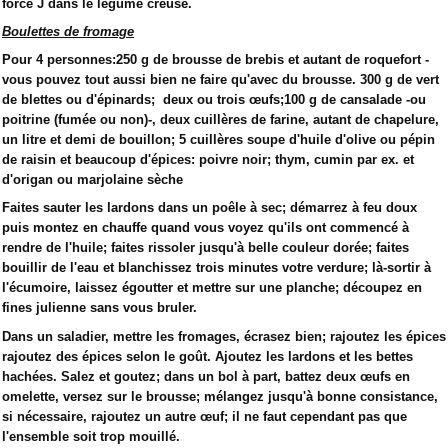
force J dans le légume creusé.
Boulettes de fromage
Pour 4 personnes:250 g de brousse de brebis et autant de roquefort -
vous pouvez tout aussi bien ne faire qu'avec du brousse. 300 g de vert
de blettes ou d'épinards; deux ou trois œufs;100 g de cansalade -ou
poitrine (fumée ou non)-, deux cuillères de farine, autant de chapelure,
un litre et demi de bouillon; 5 cuillères soupe d'huile d'olive ou pépin
de raisin et beaucoup d'épices: poivre noir; thym, cumin par ex. et
d'origan ou marjolaine sèche
Faites sauter les lardons dans un poêle à sec; démarrez à feu doux
puis montez en chauffe quand vous voyez qu'ils ont commencé à
rendre de l'huile; faites rissoler jusqu'à belle couleur dorée; faites
bouillir de l'eau et blanchissez trois minutes votre verdure; là-sortir à
l'écumoire, laissez égoutter et mettre sur une planche; découpez en
fines julienne sans vous bruler.
Dans un saladier, mettre les fromages, écrasez bien; rajoutez les épices
rajoutez des épices selon le goût. Ajoutez les lardons et les bettes
hachées. Salez et goutez; dans un bol à part, battez deux œufs en
omelette, versez sur le brousse; mélangez jusqu'à bonne consistance,
si nécessaire, rajoutez un autre œuf; il ne faut cependant pas que
l'ensemble soit trop mouillé.