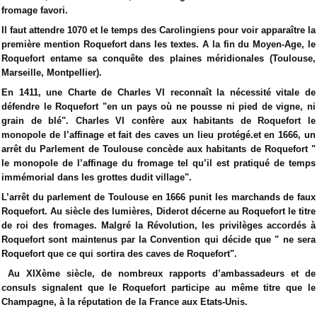
fromage favori.
Il faut attendre 1070 et le temps des Carolingiens pour voir apparaître la
première mention Roquefort dans les textes. A la fin du Moyen-Age, le
Roquefort entame sa conquête des plaines méridionales (Toulouse,
Marseille, Montpellier).
En 1411, une Charte de Charles VI reconnaît la nécessité vitale de
défendre le Roquefort "en un pays où ne pousse ni pied de vigne, ni
grain de blé". Charles VI confère aux habitants de Roquefort le
monopole de l’affinage et fait des caves un lieu protégé.et en 1666, un
arrêt du Parlement de Toulouse concède aux habitants de Roquefort "
le monopole de l’affinage du fromage tel qu’il est pratiqué de temps
immémorial dans les grottes dudit village".
L’arrêt du parlement de Toulouse en 1666 punit les marchands de faux
Roquefort. Au siècle des lumières, Diderot décerne au Roquefort le titre
de roi des fromages. Malgré la Révolution, les privilèges accordés à
Roquefort sont maintenus par la Convention qui décide que " ne sera
Roquefort que ce qui sortira des caves de Roquefort".
Au XIXème siècle, de nombreux rapports d’ambassadeurs et de
consuls signalent que le Roquefort participe au même titre que le
Champagne, à la réputation de la France aux Etats-Unis.