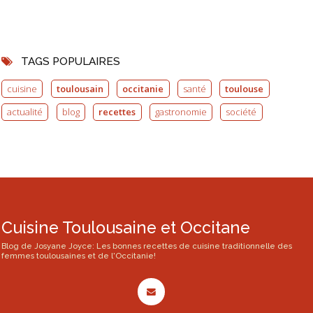
TAGS POPULAIRES
cuisine
toulousain
occitanie
santé
toulouse
actualité
blog
recettes
gastronomie
société
Cuisine Toulousaine et Occitane
Blog de Josyane Joyce: Les bonnes recettes de cuisine traditionnelle des
femmes toulousaines et de l'Occitanie!