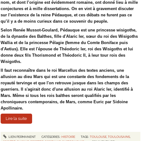
nom, et dont l’origine est évidemment romaine, ont donné lieu à mille
conjectures et à mille dissertations. On en vint à gravement discuter
sur l’existence de la reine Pédauque, et ces débats ne furent pas ce
qu’il y a de moins curieux dans ce souvenir du peuple.
Selon Renée Mussot-Goulard, Pédauque est une princesse wisigothe,
de la dynastie des Balthes, fille d'Alaric Ier, sœur du roi des Wisigoths
Wallia et de la princesse Pélagie (femme du Comte Boniface puis
d'Aetius). Elle est l'épouse de Théodoric Ier, roi des Wisigoths et lui
donne deux fils Thorismond et Théodoric II, à leur tour rois des
Wisigoths.
Il faut reconnaître dans le roi Marcellus des textes anciens, une
allusion au dieu Mars qui est une constante des fondements de la
royauté tervinge et que l'on retrouve jusque dans les champs des
guerriers. Il s'agirait donc d'une allusion au roi Alaric Ier, identifié à
Mars. Même si tous les rois balthes seront qualifiés par les
chroniqueurs contemporains, de Mars, comme Euric par Sidoine
Apollinaire.
Lire la suite
LIEN PERMANENT
CATÉGORIES :
HISTOIRE
TAGS :
TOULOUSE
,
TOULOUSAINS
,