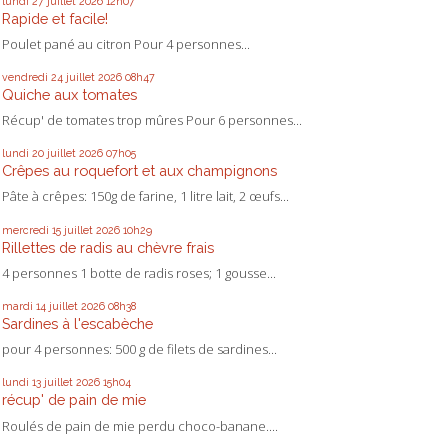
lundi 27
juillet 2026
12h07
Rapide et facile!
Poulet pané au citron Pour 4 personnes...
vendredi 24
juillet 2026
08h47
Quiche aux tomates
Récup' de tomates trop mûres Pour 6 personnes...
lundi 20
juillet 2026
07h05
Crêpes au roquefort et aux champignons
Pâte à crêpes: 150g de farine, 1 litre lait, 2 œufs...
mercredi 15
juillet 2026
10h29
Rillettes de radis au chèvre frais
4 personnes 1 botte de radis roses; 1 gousse...
mardi 14
juillet 2026
08h38
Sardines à l'escabèche
pour 4 personnes: 500 g de filets de sardines...
lundi 13
juillet 2026
15h04
récup' de pain de mie
Roulés de pain de mie perdu choco-banane....