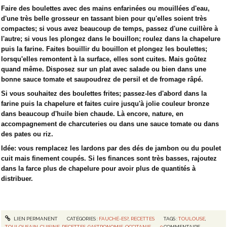
Faire des boulettes avec des mains enfarinées ou mouillées d'eau,
d'une très belle grosseur en tassant bien pour qu'elles soient très
compactes; si vous avez beaucoup de temps, passez d'une cuillère à
l'autre; si vous les plongez dans le bouillon; roulez dans la chapelure
puis la farine. Faites bouillir du bouillon et plongez les boulettes;
lorsqu'elles remontent à la surface, elles sont cuites. Mais goûtez
quand même. Disposez sur un plat avec salade ou bien dans une
bonne sauce tomate et saupoudrez de persil et de fromage râpé.
Si vous souhaitez des boulettes frites; passez-les d'abord dans la
farine puis la chapelure et faites cuire jusqu'à jolie couleur bronze
dans beaucoup d'huile bien chaude. Là encore, nature, en
accompagnement de charcuteries ou dans une sauce tomate ou dans
des pates ou riz.
Idée: vous remplacez les lardons par des dés de jambon ou du poulet
cuit mais finement coupés. Si les finances sont très basses, rajoutez
dans la farce plus de chapelure pour avoir plus de quantités à
distribuer.
LIEN PERMANENT
CATÉGORIES :
FAUCHÉ-ES?
,
RECETTES
TAGS :
TOULOUSE
,
TOULOUSAIN
,
CUISINE
,
RECETTES
,
GASTRONOMIE
,
OCCITANIE
0
COMMENTAIRE