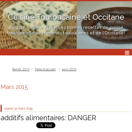
Cuisine Toulousaine et Occitane
Blog de Josyane Joyce: Les bonnes recettes de cuisine
traditionnelle des femmes toulousaines et de l'Occitanie!
février 2015
Page d'accueil
avril 2015
Mars 2015
mardi 31
mars 2015
additifs alimentaires: DANGER