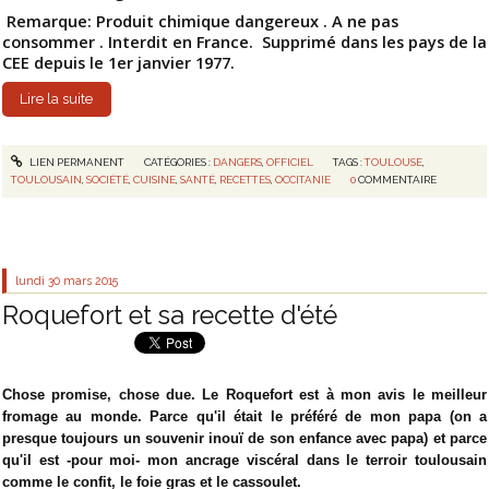
Remarque: Produit chimique dangereux . A ne pas
consommer . Interdit en France. Supprimé dans les pays de la
CEE depuis le 1er janvier 1977.
Lire la suite
LIEN PERMANENT
CATÉGORIES :
DANGERS
,
OFFICIEL
TAGS :
TOULOUSE
,
TOULOUSAIN
,
SOCIÉTÉ
,
CUISINE
,
SANTÉ
,
RECETTES
,
OCCITANIE
0
COMMENTAIRE
lundi 30
mars 2015
Roquefort et sa recette d'été
Chose promise, chose due. Le Roquefort est à mon avis le meilleur
fromage au monde. Parce qu'il était le préféré de mon papa (on a
presque toujours un souvenir inouï de son enfance avec papa) et parce
qu'il est -pour moi- mon ancrage viscéral dans le terroir toulousain
comme le confit, le foie gras et le cassoulet.