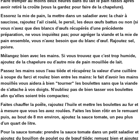
Faire tremper au moins deux heures dans du lait le pain rassis après
avoir retiré la croûte (vous la gardez pour faire de la chapelure).
Essorez la mie de pain, la mettre dans un saladier avec la chair à
saucisse, rajoutez l'ail ciselé, le persil, les deux œufs battus ou non (si
vous n'avez que des blancs d'œufs récupérés d'une précédente
préparation, ne vous inquiétez pas; pour agréger la viande et la mie de
pain ensemble, vous n'avez besoin que du blanc d'œuf. Rajoutez sel,
poivre.
Mélangez bien avec les mains. Si vous trouvez que c'est trop humide,
ajoutez de la chapelure ou d'autre mie de pain mouillée de lait.
Passez les mains sous l'eau tiède et récupérez la valeur d'une cuillère
à soupe du farci et roulez bien entre les mains: le fait d'avoir les mains
mouillés vous aidera à bien “tourner“ les boulettes sans que la viande
de s'attache à vos doigts. N'oubliez pas de bien tasser vos boulettes
afin qu'elles soient très compactes;
Faites chauffer la poêle, rajoutez l'huile et mettre les boulettes au fur et
à mesure que vous les avez roulées. Faites les bien rôtir en le remuant
puis, au bout de 8 mn environ, ajoutez la sauce tomate, un peu plus
d'un quart de litre.
Pour la sauce tomate: prendre la sauce tomate dans un petit saladier et
ajoutez du bouillon de poulet ou de bœuf tiède; remuez bien et ajoutez