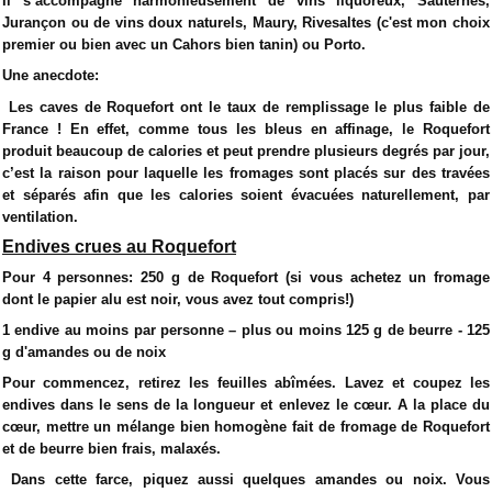
Il s’accompagne harmonieusement de vins liquoreux, Sauternes,
Jurançon ou de vins doux naturels, Maury, Rivesaltes (c'est mon choix
premier ou bien avec un Cahors bien tanin) ou Porto.
Une anecdote:
Les caves de Roquefort ont le taux de remplissage le plus faible de
France ! En effet, comme tous les bleus en affinage, le Roquefort
produit beaucoup de calories et peut prendre plusieurs degrés par jour,
c’est la raison pour laquelle les fromages sont placés sur des travées
et séparés afin que les calories soient évacuées naturellement, par
ventilation.
Endives crues au Roquefort
Pour 4 personnes: 250 g de Roquefort (si vous achetez un fromage
dont le papier alu est noir, vous avez tout compris!)
1 endive au moins par personne – plus ou moins 125 g de beurre - 125
g d'amandes ou de noix
Pour commencez, retirez les feuilles abîmées. Lavez et coupez les
endives dans le sens de la longueur et enlevez le cœur. A la place du
cœur, mettre un mélange bien homogène fait de fromage de Roquefort
et de beurre bien frais, malaxés.
Dans cette farce, piquez aussi quelques amandes ou noix. Vous