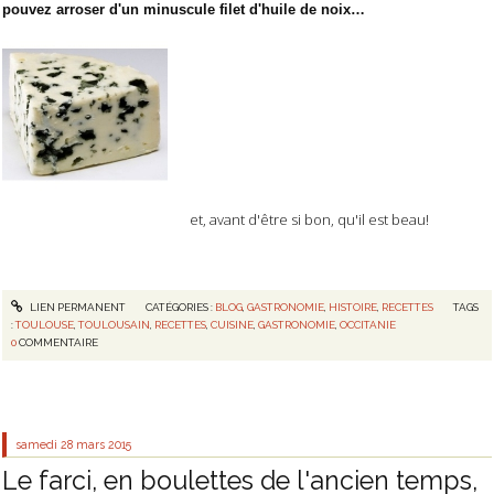
pouvez arroser d'un minuscule filet d'huile de noix…
et, avant d'être si bon, qu'il est beau!
LIEN PERMANENT
CATÉGORIES :
BLOG
,
GASTRONOMIE
,
HISTOIRE
,
RECETTES
TAGS
:
TOULOUSE
,
TOULOUSAIN
,
RECETTES
,
CUISINE
,
GASTRONOMIE
,
OCCITANIE
0
COMMENTAIRE
samedi 28
mars 2015
Le farci, en boulettes de l'ancien temps,